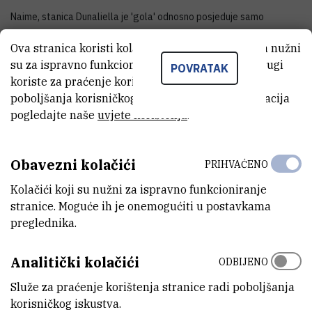
Naime, stanica Dunaliella je 'gola' odnosno posjeduje samo
staničnu membranu, te je stoga jako osjetljiva na sve promjene u
Ova stranica koristi kolačiće. Neki od tih kolačića nužni
okolišu. Te se promjene prvo manifestiraju na njenoj vanjskoj
su za ispravno funkcioniranje stranice, dok se drugi
POVRATAK
membrani. Svojstva stanične membrane su od presudne važnosti za
koriste za praćenje korištenja stranice radi
istraživanje međupovršinskih procesa te transporta tvari u stanicu
poboljšanja korisničkog iskustva. Za više informacija
ili iz stanice.
pogledajte naše
uvjete korištenja
.
Obavezni kolačići
PRIHVAĆENO
Kolačići koji su nužni za ispravno funkcioniranje
stranice. Moguće ih je onemogućiti u postavkama
preglednika.
Analitički kolačići
ODBIJENO
U ovom slučaju, znanstvenici su otkrili da se pod utjecajem
Služe za praćenje korištenja stranice radi poboljšanja
povećane koncentracija kadmija stanice alga brane povećanom
korisničkog iskustva.