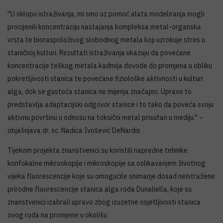
''U sklopu istraživanja, mi smo uz pomoć alata modeliranja mogli
procijenili koncentraciju nastajanja kompleksa metal-organska
vrsta te bioraspoloživog slobodnog metala koji uzrokuje stres u
staničnoj kulturi. Rezultati istraživanja ukazuju da povećane
koncentracije teškog metala kadmija dovode do promjena u obliku
pokretljivosti stanica te povećane fiziološke aktivnosti u kulturi
alga, dok se gustoća stanica ne mijenja značajno. Upravo to
predstavlja adaptacijski odgovor stanice i to tako da poveća svoju
aktivnu površinu u odnosu na toksični metal prisutan u mediju.'' –
objašnjava dr. sc. Nadica Ivošević DeNardis
Tijekom projekta znanstvenici su koristili napredne tehnike
konfokalne mikroskopije i mikroskopije sa oslikavanjem životnog
vijeka fluorescencije koje su omogućile snimanje dosad neistražene
prirodne fluorescencije stanica alga roda Dunaliella, koje su
znanstvenici izabrali upravo zbog izuzetne osjetljivosti stanica
ovog roda na promjene u okolišu