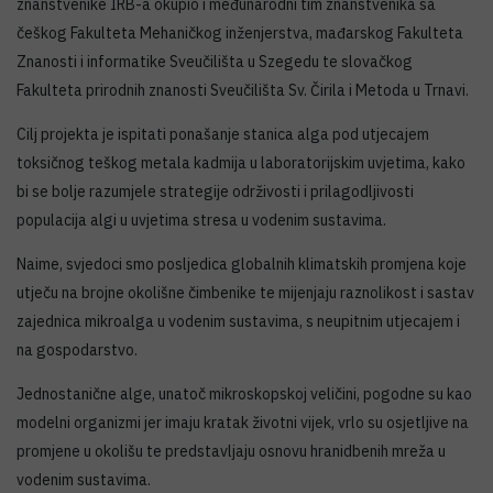
znanstvenike IRB-a okupio i međunarodni tim znanstvenika sa
češkog Fakulteta Mehaničkog inženjerstva, mađarskog Fakulteta
Znanosti i informatike Sveučilišta u Szegedu te slovačkog
Fakulteta prirodnih znanosti Sveučilišta Sv. Čirila i Metoda u Trnavi.
Cilj projekta je ispitati ponašanje stanica alga pod utjecajem
toksičnog teškog metala kadmija u laboratorijskim uvjetima, kako
bi se bolje razumjele strategije održivosti i prilagodljivosti
populacija algi u uvjetima stresa u vodenim sustavima.
Naime, svjedoci smo posljedica globalnih klimatskih promjena koje
utječu na brojne okolišne čimbenike te mijenjaju raznolikost i sastav
zajednica mikroalga u vodenim sustavima, s neupitnim utjecajem i
na gospodarstvo.
Jednostanične alge, unatoč mikroskopskoj veličini, pogodne su kao
modelni organizmi jer imaju kratak životni vijek, vrlo su osjetljive na
promjene u okolišu te predstavljaju osnovu hranidbenih mreža u
vodenim sustavima.