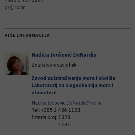
pr@irb.hr
VIŠE INFORMACIJA
Nadica
Ivošević DeNardis
Znanstveni savjetnik
Zavod za istraživanje mora i okoliša
Laboratorij za biogeokemiju mora i
atmosfere
Nadica.Ivosevic.DeNardis@irb.hr
Tel:
+385 1 456 1128
Interni broj:
1328
1585