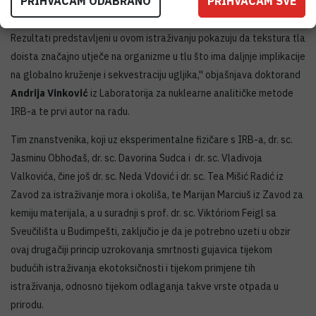
PRIHVAĆAM ODABRANO
PRIHVAĆAM SVE
prevladavaju tla crvene gline.
Rezultati predstavljeni u ovom istraživanju pokazuju da tekstura tla
doista značajno utječe na organizme u tlu što ima daljnje implikacije
na globalno kruženje i sekvestraciju ugljika,'' objašnjava doktorand
Andrija Vinković
iz Laboratorija za nuklearne analitičke metode
IRB-a te prvi autor na radu.
Tim znanstvenika, koji uz eksperimentalne fizičare s IRB-a, dr. sc.
Jasminu Obhođaš, dr. sc. Davorina Sudca i dr. sc. Vladivoja
Valkovića, čine još dr. sc. Neda Vdović i dr. sc. Tea Mišić Radić iz
Zavod za istraživanje mora i okoliša, te Marijan Marciuš iz Zavod za
kemiju materijala, a u suradnji s prof. dr. sc. Viktóriom Feigl sa
Sveučilišta u Budimpešti, zaključio je da je potrebno uzeti u obzir
ovaj drugačiji princip uzrokovanja smrtnosti gujavica tijekom
budućih istraživanja ekotoksičnosti i tijekom primjene tih
istraživanja, odnosno tijekom odlaganja takve vrste otpada u
prirodu.