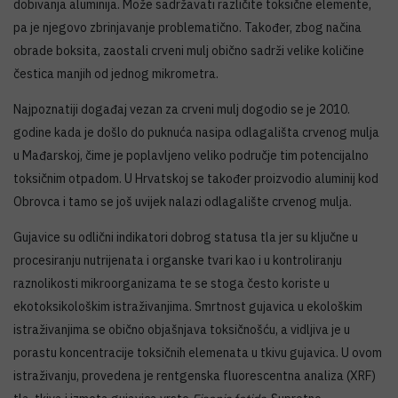
dobivanja aluminija. Može sadržavati različite toksične elemente,
pa je njegovo zbrinjavanje problematično. Također, zbog načina
obrade boksita, zaostali crveni mulj obično sadrži velike količine
čestica manjih od jednog mikrometra.
Najpoznatiji događaj vezan za crveni mulj dogodio se je 2010.
godine kada je došlo do puknuća nasipa odlagališta crvenog mulja
u Mađarskoj, čime je poplavljeno veliko područje tim potencijalno
toksičnim otpadom. U Hrvatskoj se također proizvodio aluminij kod
Obrovca i tamo se još uvijek nalazi odlagalište crvenog mulja.
Gujavice su odlični indikatori dobrog statusa tla jer su ključne u
procesiranju nutrijenata i organske tvari kao i u kontroliranju
raznolikosti mikroorganizama te se stoga često koriste u
ekotoksikološkim istraživanjima. Smrtnost gujavica u ekološkim
istraživanjima se obično objašnjava toksičnošću, a vidljiva je u
porastu koncentracije toksičnih elemenata u tkivu gujavica. U ovom
istraživanju, provedena je rentgenska fluorescentna analiza (XRF)