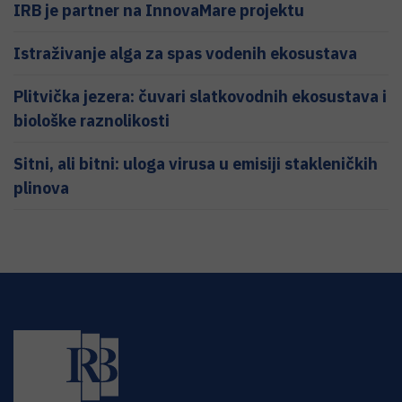
IRB je partner na InnovaMare projektu
Istraživanje alga za spas vodenih ekosustava
Plitvička jezera: čuvari slatkovodnih ekosustava i
biološke raznolikosti
Sitni, ali bitni: uloga virusa u emisiji stakleničkih
plinova