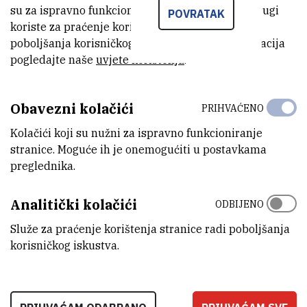
ukupna količina mikročestica manjih od jednog mikrometra ne smije
su za ispravno funkcioniranje stranice, dok se drugi
POVRATAK
prelaziti količinu od 20 posto jer inače dolazi do isušivanja i
koriste za praćenje korištenja stranice radi
poboljšanja korisničkog iskustva. Za više informacija
ometanog funkcioniranja epiderme kod ove vrste gujavica.
pogledajte naše
uvjete korištenja
.
Obavezni kolačići
PRIHVAĆENO
Kolačići koji su nužni za ispravno funkcioniranje
stranice. Moguće ih je onemogućiti u postavkama
preglednika.
Analitički kolačići
ODBIJENO
Služe za praćenje korištenja stranice radi poboljšanja
korisničkog iskustva.
Istraživanje bi moglo objasniti zašto je zastupljenost organizama
poput nematoda, jedne druge skupine važnih organizama u tlu,
najveća u subarktičkoj regiji, dok je količina relativno niska u
tropskim regijama (
Van den Hoogen i sur., 2019*
), gdje