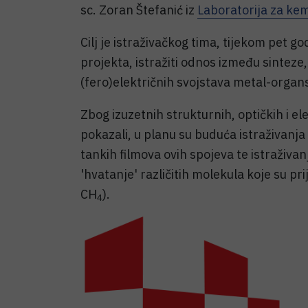
sc. Zoran Štefanić iz
Laboratorija za kemi
Cilj je istraživačkog tima, tijekom pet g
projekta, istražiti odnos između sinteze,
(fero)električnih svojstava metal-organs
Zbog izuzetnih strukturnih, optičkih i ele
pokazali, u planu su buduća istraživanja
tankih filmova ovih spojeva te istraživa
'hvatanje' različitih molekula koje su pri
CH
).
4