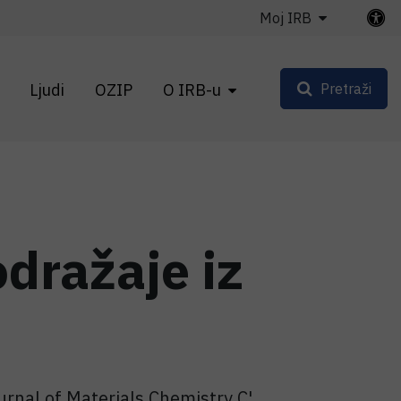
Moj IRB
Ljudi
OZIP
O IRB-u
Pretraži
odražaje iz
urnal of Materials Chemistry C'