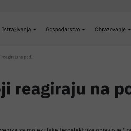
Istraživanja
Gospodarstvo
Obrazovanje
i reagiraju na pod...
oji reagiraju na p
venika za molekulske feroelektrike objavio je 'Jo