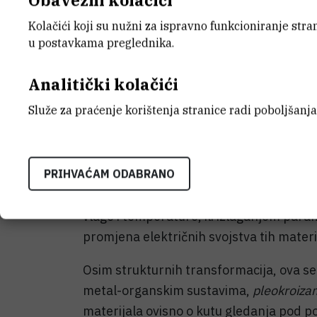
Obavezni kolačići
alternative, ali i materijale s tehnološki
Kolačići koji su nužni za ispravno funkcioniranje str
relevantnim za područja istraživanja od
u postavkama preglednika.
posebna se pažnja posvećuje onim mater
odgovora na određeni podražaj, primje
Analitički kolačići
promjenom temperature, tlaka ili neko
Služe za praćenje korištenja stranice radi poboljšanja
Grupa znanstvenika za molekulske fero
novih materijala, u seriji kompleksnih so
PRIHVAĆAM ODABRANO
bicikličkim amonijevim kationima uspješ
strukturne transformacije potaknute p
vlage i temperature, ili izlaganjem par
promjena električnih svojstva tih materi
Osim strukturnih transformacija, ova ser
metal-organskim sustavima,
pleokroiza
materijala ovisno o kutu gledanja pod p