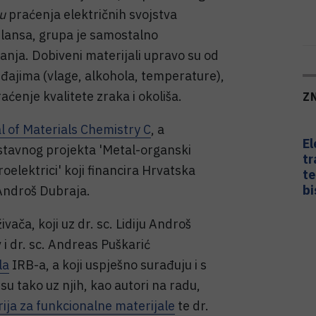
tu
praćenja električnih svojstva
mulansa, grupa je samostalno
vanja. Dobiveni materijali upravo su od
đajima (vlage, alkohola, temperature),
aćenje kvalitete zraka i okoliša.
Z
l of Materials Chemistry C
, a
El
stavnog projekta 'Metal-organski
tr
roelektrici' koji financira Hrvatska
te
bi
 Androš Dubraja.
ivača, koji uz dr. sc. Lidiju Androš
i dr. sc. Andreas Puškarić
la
IRB-a, a koji uspješno surađuju i s
 su tako uz njih, kao autori na radu,
ija za funkcionalne materijale
te dr.