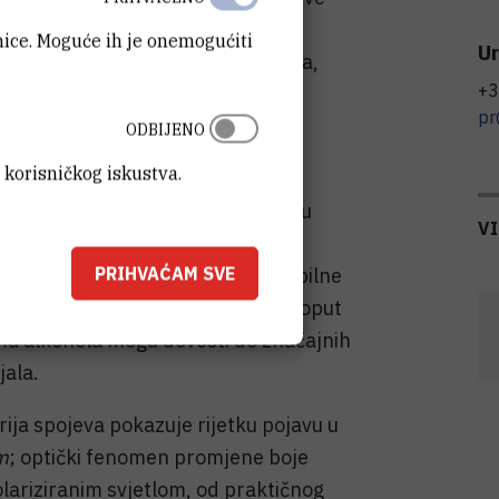
 važnim fizikalnim svojstvima
anice. Moguće ih je onemogućiti
Ur
 optike do elektronike. Među njima,
+3
ijalima koji pokazuju neku vrstu
pr
rice fazne pretvorbe uzrokovane
ODBIJENO
g drugog parametra.
 korisničkog iskustva.
elektrike
iz Laboratorija za sintezu
V
li bis(oksalato)kromata(III) s
no je demonstrirala kako reverzibilne
PRIHVAĆAM SVE
romjenom atmosferskih prilika, poput
ama alkohola mogu dovesti do značajnih
jala.
ija spojeva pokazuje rijetku pojavu u
m
; optički fenomen promjene boje
olariziranim svjetlom, od praktičnog