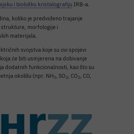
jsku i biološku kristalografiju
IRB-a.
odina, koliko je predviđeno trajanje
 strukture, morfologije i
kih materijala.
ktričnih svojstva koje su ovi spojevi
 koja će biti usmjerena na dobivanje
nja dodatnih funkcionalnosti, kao što su
jetnja okolišu (npr. NH
, SO
, CO
, CO,
3
2
2