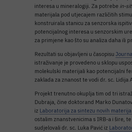
interesa u mineralogiji. Za potrebe
in-si
materijala pod utjecajem različitih sti
konstruirala stanicu za senzorska ispiti
potencijalnog interesa u senzorskim ure
za primjene kao što su analiza daha ili pr
Rezultati su objavljeni u časopisu
Journa
istraživanje je provedeno u sklopu uspo
molekulski materijali kao potencijalni fe
zaklada za znanost te vodi dr. sc. Lidija
Projekt trenutno okuplja tim od tri istraž
Dubraja, čine doktorand Marko Dunatov 
iz
Laboratorija za sintezu novih materija
ostalim znanstvenicima s IRB-a i šire, te
sudjelovali dr. sc. Luka Pavić iz
Laborator