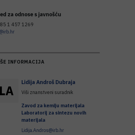
ed za odnose s javnošću
85 1 457 1269
@irb.hr
IŠE INFORMACIJA
Lidija
Androš Dubraja
L
A
Viši znanstveni suradnik
Zavod za kemiju materijala
Laboratorij za sintezu novih
materijala
Lidija.Andros@irb.hr