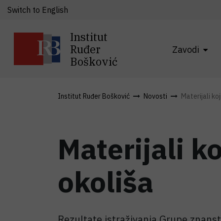
Switch to English
Institut
Ruđer
Zavodi
Bošković
Institut Ruđer Bošković
Novosti
Materijali koj
Materijali k
okoliša
Rezultate istraživanja Grupe znanst