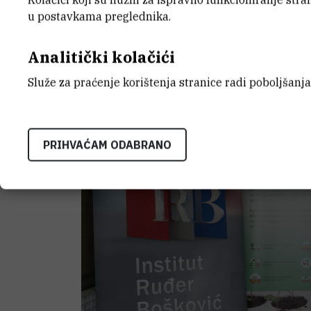
''Projektni rezultati ne samo da doprin
u postavkama preglednika.
pružaju praktične smjernice zaštite našeg
zaključio je ravnatelj.
Analitički kolačići
Služe za praćenje korištenja stranice radi poboljšanja
PRIHVAĆAM ODABRANO