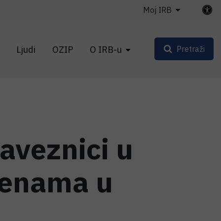
Moj IRB
Ljudi
OZIP
O IRB-u
Pretraži
aveznici u
jenama u