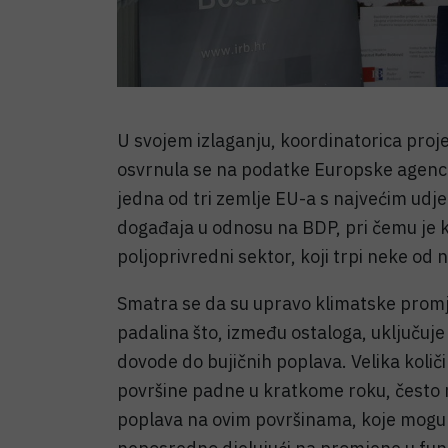
U svojem izlaganju, koordinatorica proje
osvrnula se na podatke Europske agencij
jedna od tri zemlje EU-a s najvećim udj
događaja u odnosu na BDP, pri čemu je k
poljoprivredni sektor, koji trpi neke od 
Smatra se da su upravo klimatske prom
padalina što, između ostaloga, uključuje 
dovode do bujičnih poplava. Velika količ
površine padne u kratkome roku, često 
poplava na ovim površinama, koje mogu d