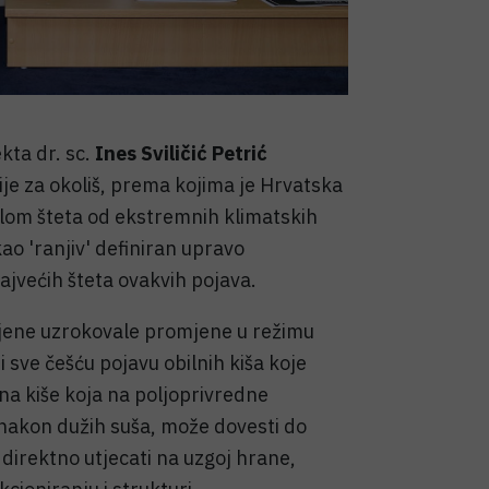
kta dr. sc.
Ines Sviličić Petrić
e za okoliš, prema kojima je Hrvatska
elom šteta od ekstremnih klimatskih
ao 'ranjiv' definiran upravo
najvećih šteta ovakvih pojava.
jene uzrokovale promjene u režimu
i sve češću pojavu obilnih kiša koje
ina kiše koja na poljoprivredne
nakon dužih suša, može dovesti do
irektno utjecati na uzgoj hrane,