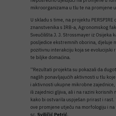
neposredno djelujući na promjene u funk
mikroorganizama u tlu te na promjene u fiz
U skladu s time, na projektu PERSPIRE o
znanstvenika s IRB-a, Agronomskog fakul
Sveučilišta J. J. Strossmayer iz Osijeka k
posljedice ekstremnih oborina, djeluje 
pozitivnu interakciju koja se evolucijsk
te biljke domaćina.
''Rezultati projekta su pokazali da dug
naglih ponavljajućih aktivnosti u tlu ko
i aktivnosti ukupne mikrobne zajednice, b
ili zajednici gljiva, ali i na razini korisn
kako bi ostvarila uspješan prirast i rast.
ove promjene utječu na morfologiju i na fi
sc.
Sviličić Petrić
.