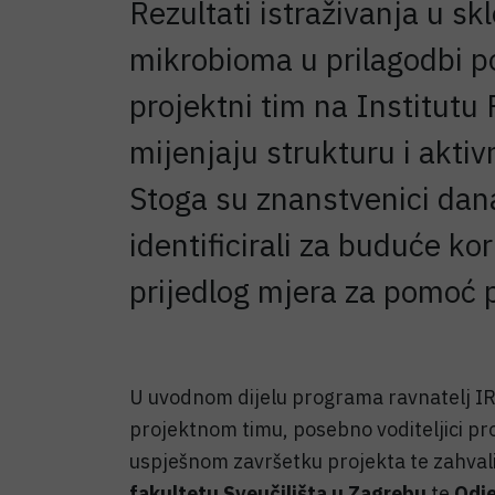
Rezultati istraživanja u s
mikrobioma u prilagodbi p
projektni tim na Institutu
mijenjaju strukturu i aktiv
Stoga su znanstvenici dana
identificirali za buduće k
prijedlog mjera za pomoć p
U uvodnom dijelu programa ravnatelj IR
projektnom timu, posebno voditeljici pro
uspješnom završetku projekta te zahva
fakultetu Sveučilišta u Zagrebu
te
Odje