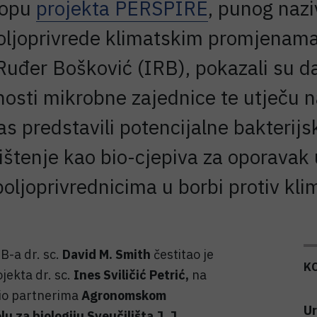
klopu
projekta PERSPIRE
, punog nazi
oljoprivrede klimatskim promjenama"
 Ruđer Bošković (IRB), pokazali su 
nosti mikrobne zajednice te utječu na 
s predstavili potencijalne bakterijs
orištenje kao bio-cjepiva za oporavak
oljoprivrednicima u borbi protiv kl
B-a dr. sc.
David M. Smith
čestitao je
K
jekta dr. sc.
Ines Sviličić Petrić,
na
lio partnerima
Agronomskom
Ur
lu za biologiju Sveučilišta J. J.