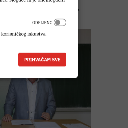
ose znanstvenim saznanjima, već
 okoliša i održive poljoprivrede,''
ODBIJENO
 korisničkog iskustva.
PRIHVAĆAM SVE