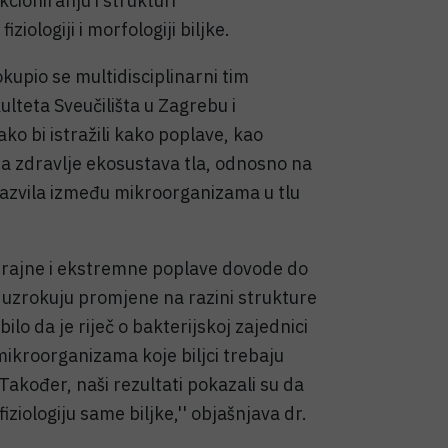
cioniranju i strukturi
iologiji i morfologiji biljke.
kupio se multidisciplinarni tim
teta Sveučilišta u Zagrebu i
ako bi istražili kako poplave, kao
na zdravlje ekosustava tla, odnosno na
i razvila između mikroorganizama u tlu
otrajne i ekstremne poplave dovode do
je uzrokuju promjene na razini strukture
ilo da je riječ o bakterijskoj zajednici
ih mikroorganizama koje biljci trebaju
 Također, naši rezultati pokazali su da
ziologiju same biljke,'' objašnjava dr.