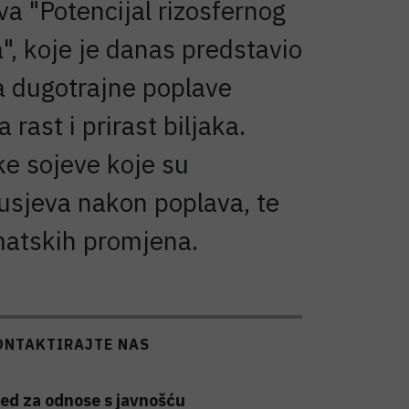
va "Potencijal rizosfernog
, koje je danas predstavio
da dugotrajne poplave
rast i prirast biljaka.
ke sojeve koje su
 usjeva nakon poplava, te
imatskih promjena.
ONTAKTIRAJTE NAS
ed za odnose s javnošću