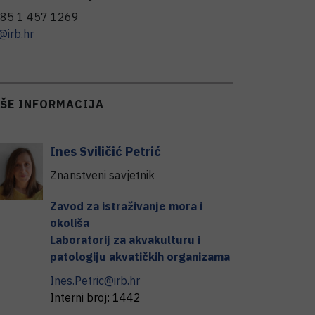
85 1 457 1269
@irb.hr
IŠE INFORMACIJA
Ines
Sviličić Petrić
Znanstveni savjetnik
Zavod za istraživanje mora i
okoliša
Laboratorij za akvakulturu i
patologiju akvatičkih organizama
Ines.Petric@irb.hr
Interni broj:
1442