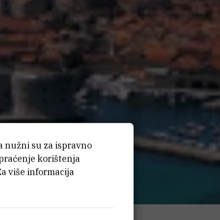
ća nužni su za ispravno
 praćenje korištenja
Za više informacija