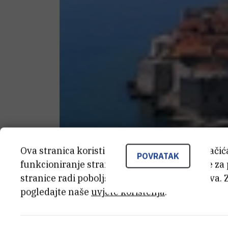
Ova stranica koristi kolačiće. Neki od tih kolači
POVRATAK
funkcioniranje stranice, dok se drugi koriste za
stranice radi poboljšanja korisničkog iskustva. 
pogledajte naše
uvjete korištenja
.