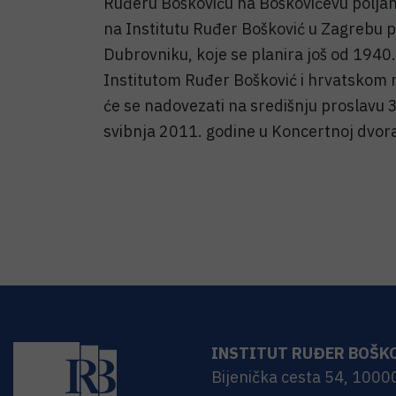
Ruđeru Boškoviću na Boškovićevu poljan
na Institutu Ruđer Bošković u Zagrebu pa
Dubrovniku, koje se planira još od 1940.
Institutom Ruđer Bošković i hrvatskom
će se nadovezati na središnju proslavu 3
svibnja 2011. godine u Koncertnoj dvora
INSTITUT RUĐER BOŠK
Bijenička cesta 54, 1000