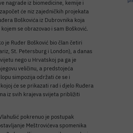
pr
ve nagrade iz biomedicine, kemije i
započet će niz zajedničkih projekata
Ruđera Boškovića iz Dubrovnika koja
 kojem se obrazovao i sam Bošković.
o je Ruđer Bošković bio član četiri
riz, St. Petersburg i London), a danas
vijetu nego u Hrvatskoj pa ga je
njegovu veličinu, a predstojeća
lopu simpozija održati će se i
kojoj će se prikazati rad i djelo Ruđera
iz svih krajeva svijeta približiti
 Vlahušić pokrenuo je postupak
postavljanje Meštrovićeva spomenika