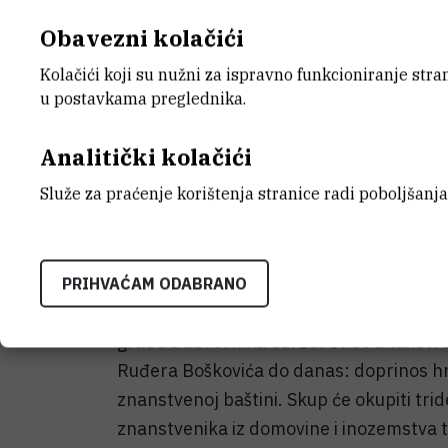
Obavezni kolačići
Jučer je u Gradskom pogla
Kolačići koji su nužni za ispravno funkcioniranje str
planiranje obilježavanja 
u postavkama preglednika.
nazočili: gradonačelnik g
Analitički kolačići
Tatjana Šimac Bonačić, čla
Služe za praćenje korištenja stranice radi poboljšanja
Instituta Ruđer Bošković d
PRIHVAĆAM ODABRANO
U svibnju 2011. godine u Dubrovniku u or
grada Dubrovnika održat će se znanstv
Ruđera Boškovića do danas: doprinos hr
znanstvenoj baštini. Skup će okupiti tri
znanstvenika iz domovine i inozemstva 