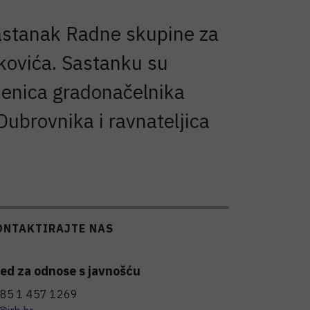
astanak Radne skupine za
škovića. Sastanku su
jenica gradonačelnika
Dubrovnika i ravnateljica
ONTAKTIRAJTE NAS
ed za odnose s javnošću
85 1 457 1269