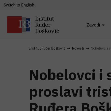
Switch to English
Institut
Ruđer
Zavodi
Bošković
Institut Ruđer Bošković
Novosti
Nobelovci i s
Nobelovci i 
proslavi tri
Ruđera Bošk