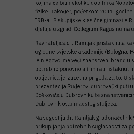
kojima će biti nekoliko dobitnika Nobelo
fizike. Također, početkom 2011. godine 
IRB-a i Biskupijske klasične gimnazije 
djeluje u zgradi Collegium Ragusinuma u
Ravnateljica dr. Ramljak je istaknula kak
ugledne svjetske akademije (Bologna, Pa
je njegovo ime veći znanstveni brand u s
potrebno ponovno afirmirati i istaknuti 
obljetnica je izuzetna prigoda za to. U sk
prezentacija Ruđerovi dubrovački puti u 
Boškovića u Dubrovniku te znanstvenicima 
Dubrovnik osamnaestog stoljeća.
Na sugestiju dr. Ramljak gradonačelnik
prikupljanja potrebnih suglasnosti za 