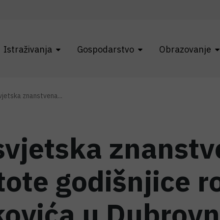
Istraživanja
Gospodarstvo
Obrazovanje
vjetska znanstvena...
svjetska znanstv
stote godišnjice 
ovića u Dubrovn