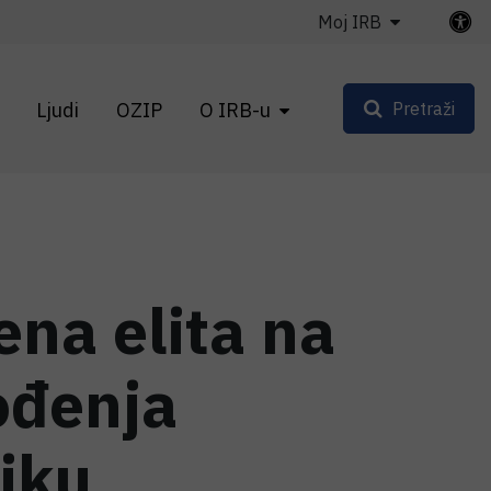
Moj IRB
Ljudi
OZIP
O IRB-u
Pretraži
ena elita na
rođenja
iku