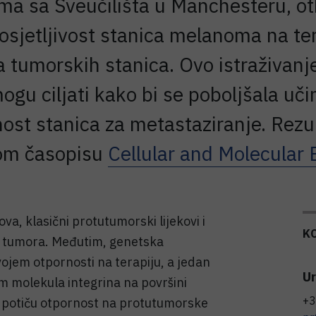
ama sa Sveučilišta u Manchesteru, otk
sjetljivost stanica melanoma na ter
tumorskih stanica. Ovo istraživanje
mogu ciljati kako bi se poboljšala uč
ost stanica za metastaziranje. Rezult
om časopisu
Cellular and Molecular 
va, klasični protutumorski lijekovi i
K
nja tumora. Međutim, genetska
vojem otpornosti na terapiju, a jedan
Ur
 molekula integrina na površini
+3
a potiču otpornost na protutumorske