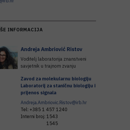
@irb.hr
IŠE INFORMACIJA
Andreja
Ambriović Ristov
Voditelj laboratorija znanstveni
savjetnik u trajnom zvanju
Zavod za molekularnu biologiju
Laboratorij za staničnu biologiju i
prijenos signala
Andreja.Ambriovic.Ristov@irb.hr
Tel:
+385 1 457 1240
Interni broj:
1543
1545