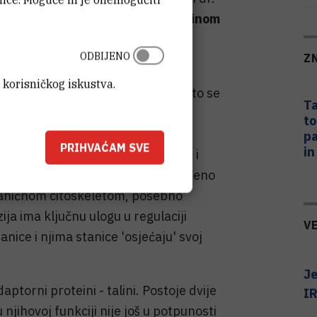
u snage s profesorom dr. sc.
Martinom
 Humphriesom
sa Sveučilišta u
ODBIJENO
Z
 korisničkog iskustva.
ekula integrin αVβ5 koja, nakon što se
Ta
olini stanice (tzv. izvanstanični
to
arnih adhezija koje služe za
pa
PRIHVAĆAM SVE
in
ezije se nazivaju fokalne adhezije i
oteina, njih 150 do 200, koji usklađeno
staničnom citoskeletom, posebno
ja ima ključnu ulogu u regulaciji
V
anice i njima stanice 'osjećaju' svoj
Je
ptorni proteini - talini. Postoje dvije
IR
 u njihovoj funkciji nije još u potpunosti