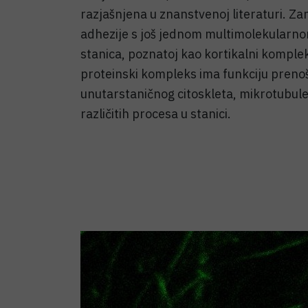
razjašnjena u znanstvenoj literaturi. Zan
adhezije s još jednom multimolekularn
stanica, poznatoj kao kortikalni komplek
proteinski kompleks ima funkciju prenoš
unutarstaničnog citoskleta, mikrotubule,
različitih procesa u stanici.