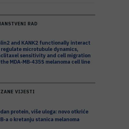
NANSTVENI RAD
lin2 and KANK2 functionally interact
 regulate microtubule dynamics,
clitaxel sensitivity and cell migration
 the MDA-MB-435S melanoma cell line
EZANE VIJESTI
dan protein, više uloga: novo otkriće
B-a o kretanju stanica melanoma