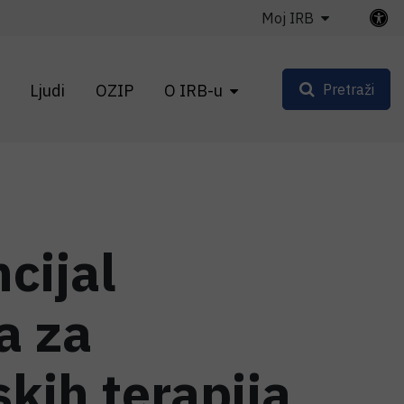
Moj IRB
Ljudi
OZIP
O IRB-u
Pretraži
cijal
a za
skih terapija