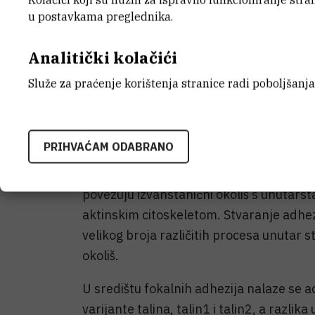
u postavkama preglednika.
sc. Andreje Ambriović Ristov, udružile s
J. Humphriesom
i dr. sc.
Jonathanom D.
Analitički kolačići
Manchesteru.
Služe za praćenje korištenja stranice radi poboljšanja
Naime, na površini stanica nalazi se mol
veže za specifične proteine prisutne u ok
matriks), inicira stvaranje multimolekul
PRIHVAĆAM ODABRANO
prihvaćanje stanice na taj okoliš. Te adh
sastoje se od velikog broja različitih pr
povezuju izvanstanični okoliš s unutar
aktinskim citoskeletom. Stvaranje adhezi
velikog broja različitih procesa unutar st
okoliš.
U središtu fokalnih adhezija nalaze se ada
varijante talina, talin1 i talin2, a razlika