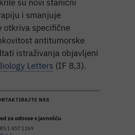
rile su novi stanični
apiju i smanjuje
 otkriva specifične
inkovitost antitumorske
ati istraživanja objavljeni
Biology Letters
(IF 8,3).
ONTAKTIRAJTE NAS
ed za odnose s javnošću
85 1 457 1269