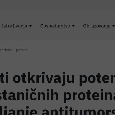
Istraživanja
Gospodarstvo
Obrazovanje
 otkrivaju potenci...
ti otkrivaju poten
staničnih protein
iljanje antitumor