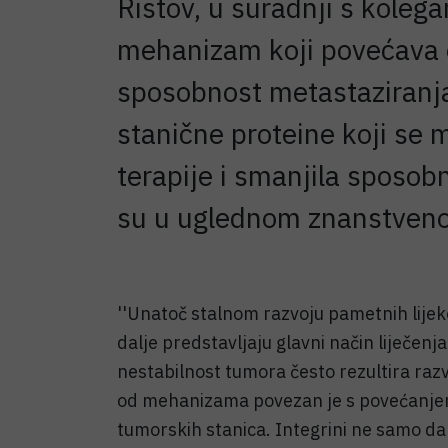
Ristov, u suradnji s koleg
mehanizam koji povećava o
sposobnost metastaziranja 
stanične proteine koji se 
terapije i smanjila sposobn
su u uglednom znanstven
''Unatoč stalnom razvoju pametnih lijeko
dalje predstavljaju glavni način liječe
nestabilnost tumora često rezultira raz
od mehanizama povezan je s povećanjem
tumorskih stanica. Integrini ne samo d