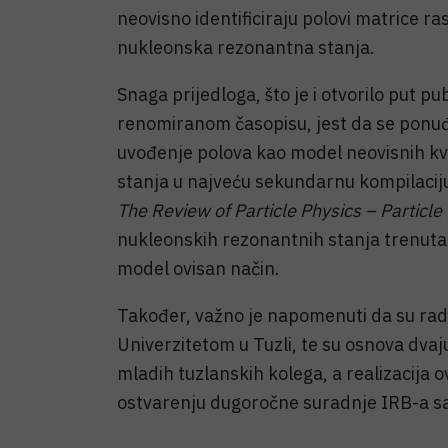
neovisno identificiraju polovi matrice ra
nukleonska rezonantna stanja.
Snaga prijedloga, što je i otvorilo put pu
renomiranom časopisu, jest da se ponu
uvođenje polova kao model neovisnih kv
stanja u najveću sekundarnu kompilaciju 
The Review of Particle Physics – Particl
nukleonskih rezonantnih stanja trenutač
model ovisan način.
Također, važno je napomenuti da su radov
Univerzitetom u Tuzli, te su osnova dvaj
mladih tuzlanskih kolega, a realizacija o
ostvarenju dugoročne suradnje IRB-a sa