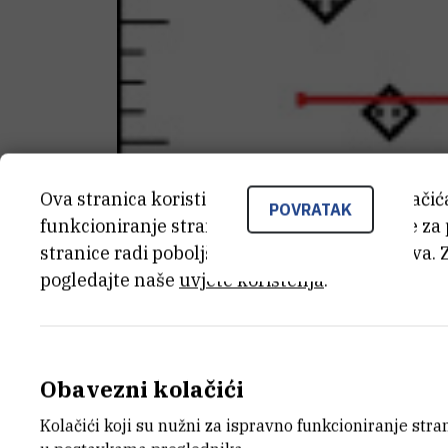
Ova stranica koristi kolačiće. Neki od tih kolači
POVRATAK
funkcioniranje stranice, dok se drugi koriste za
stranice radi poboljšanja korisničkog iskustva. 
pogledajte naše
uvjete korištenja
.
Obavezni kolačići
Kolačići koji su nužni za ispravno funkcioniranje str