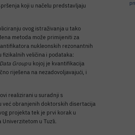
pr
spršenja koji u načelu predstavljaju
bliciranju ovog istraživanja u tako
đena metoda može primijeniti za
antifikatora nukleonskih rezonantnih
fizikalnih veličina i podataka:
e Data Group
u kojoj je kvantifikacija
no riješena na nezadovoljavajući, i
i realizirani u suradnji s
u već obranjenih doktorskih disertacija
vog projekta tek je prvi korak u
 Univerzitetom u Tuzli.