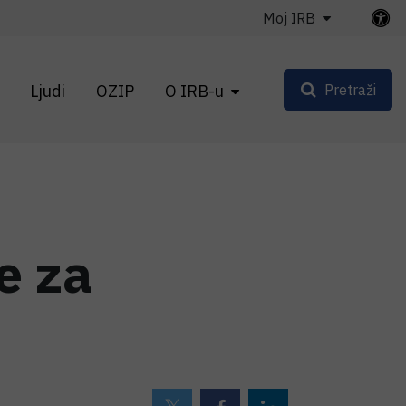
Moj IRB
Ljudi
OZIP
O IRB-u
Pretraži
e za