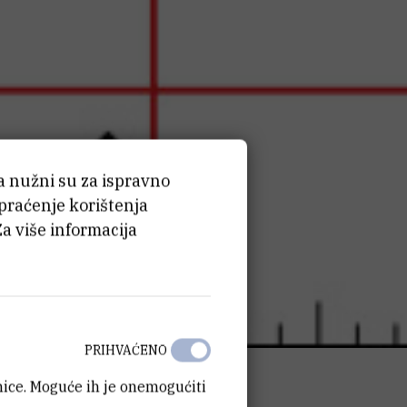
ća nužni su za ispravno
 praćenje korištenja
Za više informacija
PRIHVAĆENO
anice. Moguće ih je onemogućiti