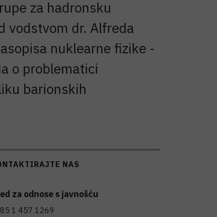
Grupe za hadronsku
d vodstvom dr. Alfreda
asopisa nuklearne fizike -
da o problematici
liku barionskih
ONTAKTIRAJTE NAS
ed za odnose s javnošću
85 1 457 1269