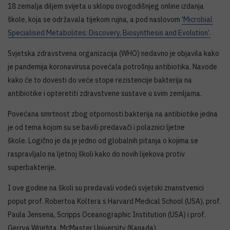
18 zemalja diljem svijeta u sklopu ovogodišnjeg online izdanja
škole, koja se održavala tijekom rujna, a pod naslovom
'Microbial
Specialised Metabolites: Discovery, Biosynthesis and Evolution’.
Svjetska zdravstvena organizacija (WHO) nedavno je objavila kako
je pandemija koronavirusa povećala potrošnju antibiotika. Navode
kako će to dovesti do veće stope rezistencije bakterija na
antibiotike i opteretiti zdravstvene sustave u svim zemljama.
Povećana smrtnost zbog otpornosti bakterija na antibiotike jedna
je od tema kojom su se bavili predavači i polaznici ljetne
škole. Logično je da je jedno od globalnih pitanja o kojima se
raspravljalo na ljetnoj školi kako do novih lijekova protiv
superbakterije.
I ove godine na školi su predavali vodeći svjetski znanstvenici
poput prof. Robertoa Koltera s Harvard Medical School (USA), prof.
Paula Jensena, Scripps Oceanographic Institution (USA) i prof.
Gerrya Wrighta, McMaster University (Kanada).