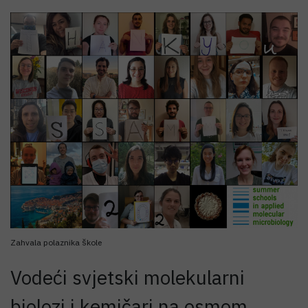
Zahvala polaznika škole
Vodeći svjetski molekularni
biolozi i kemičari na osmom