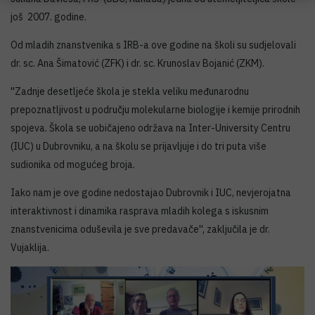
još 2007. godine.
Od mladih znanstvenika s IRB-a ove godine na školi su sudjelovali
dr. sc. Ana Šimatović (ZFK) i dr. sc. Krunoslav Bojanić (ZKM).
''Zadnje desetljeće škola je stekla veliku međunarodnu
prepoznatljivost u području molekularne biologije i kemije prirodnih
spojeva. Škola se uobičajeno održava na Inter-University Centru
(IUC) u Dubrovniku, a na školu se prijavljuje i do tri puta više
sudionika od mogućeg broja.
Iako nam je ove godine nedostajao Dubrovnik i IUC, nevjerojatna
interaktivnost i dinamika rasprava mladih kolega s iskusnim
znanstvenicima oduševila je sve predavače'', zaključila je dr.
Vujaklija.