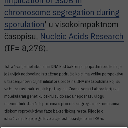
implication of SsbB in
chromosome segregation during
sporulation
' u visokoimpaktnom
časopisu,
Nucleic Acids Research
(IF= 8,278).
Istraživanje metabolizma DNA kod bakterija i pripadnih proteina je
još uvijek nedovoljno istraženo područje koje ima veliku perspektivu
u traženju novih ciljnih inhibitora proteina DNA metabolizma koji su
važni za rast bakterijskih patogena. Znanstvenici Laboratoriju za
molekularnu genetiku otkrili su do sada nepoznatu ulogu
esencijalnih staničnih proteina u procesu segregacije kromosoma
tijekom reproduktivne faze bakterijskog rasta. Riječ je o
istraživanju koje je gotovo u cijelosti obavljeno na IRB-u.