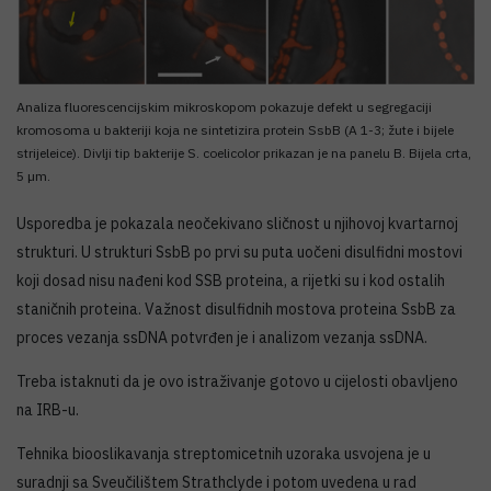
Analiza fluorescencijskim mikroskopom pokazuje defekt u segregaciji
kromosoma u bakteriji koja ne sintetizira protein SsbB (A 1-3; žute i bijele
strijeleice). Divlji tip bakterije S. coelicolor prikazan je na panelu B. Bijela crta,
5 µm.
Usporedba je pokazala neočekivano sličnost u njihovoj kvartarnoj
strukturi. U strukturi SsbB po prvi su puta uočeni disulfidni mostovi
koji dosad nisu nađeni kod SSB proteina, a rijetki su i kod ostalih
staničnih proteina. Važnost disulfidnih mostova proteina SsbB za
proces vezanja ssDNA potvrđen je i analizom vezanja ssDNA.
Treba istaknuti da je ovo istraživanje gotovo u cijelosti obavljeno
na IRB-u.
Tehnika biooslikavanja streptomicetnih uzoraka usvojena je u
suradnji sa Sveučilištem Strathclyde i potom uvedena u rad