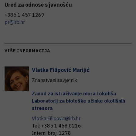
Ured za odnose s javnošću
+385 1 457 1269
pr@irb.hr
VIŠE INFORMACIJA
Vlatka
Filipović Marijić
Znanstveni savjetnik
Zavod za istraživanje mora i okoliša
Laboratorij za biološke učinke okolišnih
stresora
Vlatka.Filipovic@irb.hr
Tel:
+385 1 468 0216
Interni broj:
1278