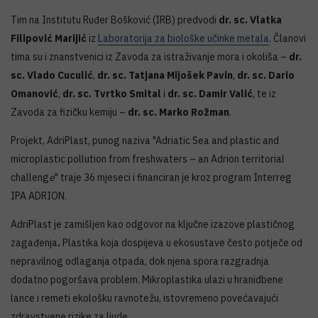
Tim na Institutu Ruđer Bošković (IRB) predvodi
dr. sc. Vlatka
Filipović Marijić
iz
Laboratorija za biološke učinke metala
. Članovi
tima su i znanstvenici iz Zavoda za istraživanje mora i okoliša –
dr.
sc. Vlado Cuculić
,
dr. sc. Tatjana Mijošek Pavin
,
dr. sc. Dario
Omanović
,
dr. sc. Tvrtko Smital
i
dr. sc. Damir Valić
, te iz
Zavoda za fizičku kemiju –
dr. sc. Marko Rožman
.
Projekt, AdriPlast, punog naziva "Adriatic Sea and plastic and
microplastic pollution from freshwaters – an Adrion territorial
challeng
e
" traje 36 mjeseci i financiran je kroz program Interreg
IPA ADRION.
AdriPlast je zamišljen kao odgovor na ključne izazove plastičnog
zagađenja
.
Plastika koja dospijeva u ekosustave često potječe od
nepravilnog odlaganja otpada, dok njena spora razgradnja
dodatno pogoršava problem. Mikroplastika ulazi u hranidbene
lance i remeti ekološku ravnotežu, istovremeno povećavajući
zdravstvene rizike za ljude.