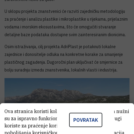
U sklopu projekta znanstvenici će razviti zajedničku metodologiju
za praćenje i analizu plastike i mikroplastike u rijekama, prijelaznim
vodama i morskim ekosustavima, što će omogućiti stvaranje
detaljne baze podataka dostupne svim zainteresiranim dionicima.
Osim istraživanja, cilj projekta AdriPlast je potaknuti lokalne
zajednice i donositelje odluka na konkretne korake za smanjenje
plastičnog zagađenja. Dugoročni plan uključivat će smjernice za
bolju suradnju između znanstvenika, lokalnih vlasti i industrija.
Ova stranica koristi kolačiće. Neki od tih kolačića nužni
su za ispravno funkcioniranje stranice, dok se drugi
POVRATAK
koriste za praćenje korištenja stranice radi
poboljšanja korisničkog iskustva. Za više informacija