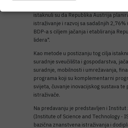
konkurentnosti, ekonomskog rasta i pun
istaknuli su da Republika Austrija plani
istraživanje i razvoj sa sadašnjih 2,76%
BDP-a s ciljem jačanja i etabliranja Repu
lidera".
Kao metode u postizanju tog cilja istakn
suradnje sveučilišta i gospodarstva, jač
suradnje, mobilnosti i umrežavanja, fina
programa koji su komplementarni progr
svijeta, čuvanje inovacijskog sustava t
istraživače.
Na predavanju je predstavljen i Institut 
(Institute of Science and Technology - I
bazična znanstvena istraživanja i dodi