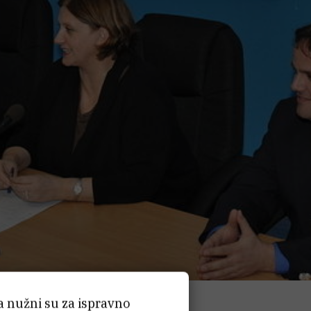
ća nužni su za ispravno