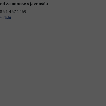
ed za odnose s javnošću
85 1 457 1269
@irb.hr