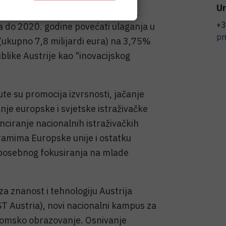
Ur
e zaposlenosti građana. Nadalje,
+3
ra do 2020. godine povećati ulaganja u
pr
 (ukupno 7,8 milijardi eura) na 3,75%
blike Austrije kao "inovacijskog
ute su promocija izvrsnosti, jačanje
anje europske i svjetske istraživačke
nciranje nacionalnih istraživačkih
amima Europske unije i ostatku
e posebnog fokusiranja na mlade
za znanost i tehnologiju Austrija
ST Austria), novi nacionalni kampus za
plomsko obrazovanje. Osnivanje