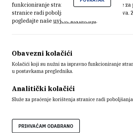
funkcioniranje stranice, dok se drugi koriste za
Jučer je na Institutu Ruđ
stranice radi poboljšanja korisničkog iskustva. 
pogledajte naše
uvjete korištenja
.
sponsored by the Ruđer Bo
Overview of the Austrian 
gospodarske i diplomatske 
Obavezni kolačići
Republike Austrije i dr. sc
Kolačići koji su nužni za ispravno funkcioniranje str
u znanosti i istraživanju u
u postavkama preglednika.
programe Republike Austri
Analitički kolačići
Služe za praćenje korištenja stranice radi poboljšanja
Veleposlanik Kickert i dr. Polzer istaknul
novih znanja od vitalne važnosti za Repub
PRIHVAĆAM ODABRANO
razvoj i društvo temeljeno na znanju gla