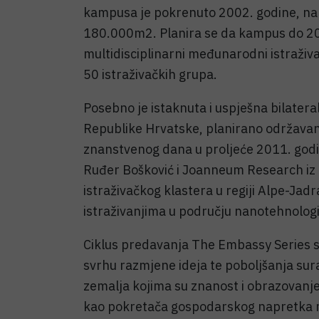
kampusa je pokrenuto 2002. godine, nalaz
180.000m2. Planira se da kampus do 201
multidisciplinarni međunarodni istraživa
50 istraživačkih grupa.
Posebno je istaknuta i uspješna bilatera
Republike Hrvatske, planirano održavan
znanstvenog dana u proljeće 2011. godi
Ruđer Bošković i Joanneum Research iz 
istraživačkog klastera u regiji Alpe-Jad
istraživanjima u području nanotehnologije
Ciklus predavanja The Embassy Series s
svrhu razmjene ideja te poboljšanja su
zemalja kojima su znanost i obrazovanje
kao pokretača gospodarskog napretka 