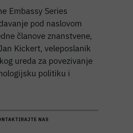
The Embassy Series
edavanje pod naslovom
edne članove znanstvene,
Jan Kickert, veleposlanik
jskog ureda za povezivanje
ologijsku politiku i
ONTAKTIRAJTE NAS