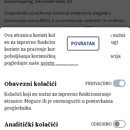
bioinžerenjering, mikroelektroniku, itd.
Gospodarski razvoj Koreje snažno je usmjeren na ulaganje u
istraživanja i razvoj (R&D), a ovo predavanje obuhvatit će strukturu,
povijesni razvoj i buduće smjerove Korejskog R&D sustava –
Ova stranica koristi kolačiće. Neki od tih kolačića nužni
glavnog pokretača iznimnog gospodarskog rasta Republike
su za ispravno funkcioniranje stranice, dok se drugi
Koreje.
POVRATAK
koriste za praćenje korištenja stranice radi
poboljšanja korisničkog iskustva. Za više informacija
pogledajte naše
uvjete korištenja
.
Obavezni kolačići
PRIHVAĆENO
Kolačići koji su nužni za ispravno funkcioniranje
stranice. Moguće ih je onemogućiti u postavkama
preglednika.
Analitički kolačići
ODBIJENO