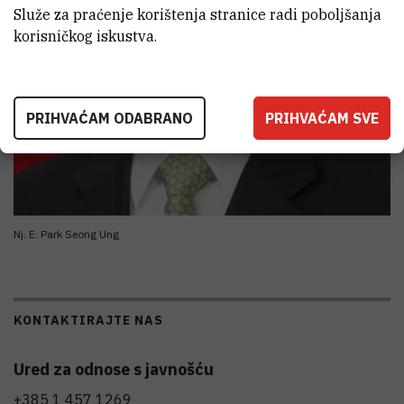
Služe za praćenje korištenja stranice radi poboljšanja
korisničkog iskustva.
PRIHVAĆAM ODABRANO
PRIHVAĆAM SVE
Nj. E. Park Seong Ung
KONTAKTIRAJTE NAS
Ured za odnose s javnošću
+385 1 457 1269