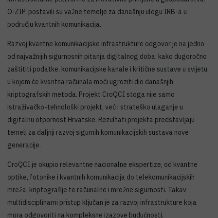
O-ZIP, postavili su važne temelje za današnju ulogu IRB-a u
području kvantnih komunikacija.
Razvoj kvantne komunikacijske infrastrukture odgovor je na jedno
od najvažnijih sigurnosnih pitanja digitalnog doba: kako dugoročno
zaštititi podatke, komunikacijske kanale i kritične sustave u svijetu
u kojem će kvantna računala moći ugroziti dio današnjih
kriptografskih metoda. Projekt CroQCI stoga nije samo
istraživačko-tehnološki projekt, već i strateško ulaganje u
digitalnu otpornost Hrvatske. Rezultati projekta predstavljaju
temelj za daljnji razvoj sigurnih komunikacijskih sustava nove
generacije.
CroQCI je okupio relevantne nacionalne ekspertize, od kvantne
optike, fotonike i kvantnih komunikacija do telekomunikacijskih
mreža, kriptografije te računalne i mrežne sigurnosti. Takav
multidisciplinarni pristup ključan je za razvoj infrastrukture koja
mora odgovoriti na kompleksne izazove budućnosti.