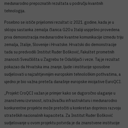
međunarodno prepoznatih rezultata u području kvantnih
tehnologija.
Posebno se ističe prijelomni rezultat iz 2021. godine, kada je u
sklopu sastanka zemalja članica G20 u Italiji uspješno provedena
prva demonstracija međunarodne kvantne komunikacije između triju
zemalja, Italije, Slovenije i Hrvatske. Hrvatski dio demonstracije
tada su predvodili Institut Ruđer Bošković, Fakultet prometnih
znanosti Sveučilišta u Zagrebu te Odašiljači i veze. Taj je rezultat
pokazao da Hrvatska ima znanje, ljude i institucije sposobne
sudjelovati u najzahtjevnijim europskim tehnološkim pothvatima, a
ujedno je bio važna preteča današnje europske inicijative EuroQCI.
„Projekt CroQCI važan je primjer kako se dugoročno ulaganje u
znanstvenu izvrsnost, istraživačku infrastrukturu i međunarodno
konkurentne projekte može pretočiti u konkretan doprinos razvoju
strateških nacionalnih kapaciteta. Za Institut Ruđer Bošković
sudjelovanje u ovom projektu potvrda je da znanstvene institucije