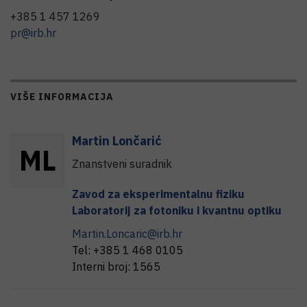
+385 1 457 1269
pr@irb.hr
VIŠE INFORMACIJA
Martin
Lončarić
M
L
Znanstveni suradnik
Zavod za eksperimentalnu fiziku
Laboratorij za fotoniku i kvantnu optiku
Martin.Loncaric@irb.hr
Tel:
+385 1 468 0105
Interni broj:
1565