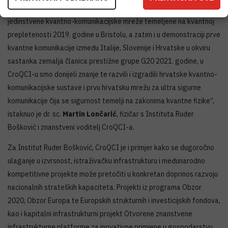
međunarodnom planu, izgradnji prve, i u tom trenutku u svijetu
jedinstvene kvantno-komunikacijske mreže temeljene na kvantnoj
prepletenosti 2019. godine u Bristolu, a zatim i u demonstraciji prve
kvantne komunikacije između Italije, Slovenije i Hrvatske u okviru
sastanka zemalja članica prestižne grupe G20 2021. godine, u
CroQCI-u smo donijeli znanje te razvili i izgradili hrvatske kvantno-
komunikacijske sustave i prvu hrvatsku mrežu za ultra sigurne
komunikacije čija se sigurnost temelji na zakonima kvantne fizike“,
istaknuo je dr. sc.
Martin Lončarić
, fizičar s Instituta Ruđer
Bošković i znanstveni voditelj CroQCI-a.
Za Institut Ruđer Bošković, CroQCI je i primjer kako se dugoročno
ulaganje u izvrsnost, istraživačku infrastrukturu i međunarodno
kompetitivne projekte može pretočiti u konkretan doprinos razvoju
nacionalnih strateških kapaciteta. Projekti iz programa Obzor
2020, Obzor Europa te Europskih strukturnih i investicijskih fondova,
kao i kapitalni infrastrukturni projekt Otvorene znanstvene
infrastrukturne platforme za inovativne primjene u gospodarstvu,