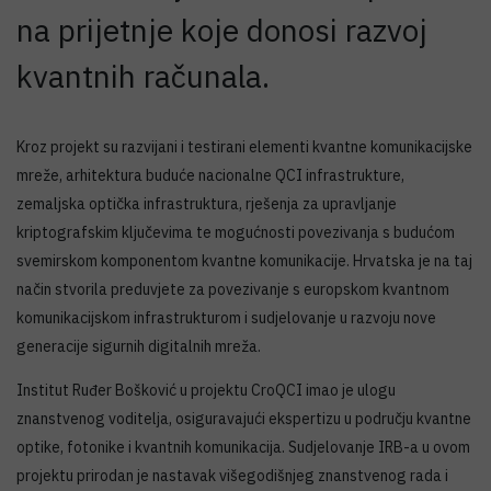
na prijetnje koje donosi razvoj
kvantnih računala.
Kroz projekt su razvijani i testirani elementi kvantne komunikacijske
mreže, arhitektura buduće nacionalne QCI infrastrukture,
zemaljska optička infrastruktura, rješenja za upravljanje
kriptografskim ključevima te mogućnosti povezivanja s budućom
svemirskom komponentom kvantne komunikacije. Hrvatska je na taj
način stvorila preduvjete za povezivanje s europskom kvantnom
komunikacijskom infrastrukturom i sudjelovanje u razvoju nove
generacije sigurnih digitalnih mreža.
Institut Ruđer Bošković u projektu CroQCI imao je ulogu
znanstvenog voditelja, osiguravajući ekspertizu u području kvantne
optike, fotonike i kvantnih komunikacija. Sudjelovanje IRB-a u ovom
projektu prirodan je nastavak višegodišnjeg znanstvenog rada i