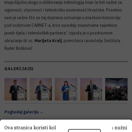
imaju ključnu ulogu u oblikovanju tehnologija koje će biti važne za
sigurnost, otpornost i tehnološku suverenost Hrvatske. Posebno
nam je važno što se taj doprinos ostvaruje u snažnom konzorciju
pod vodstvom CARNET-a, kroz suradnju znanstvene zajednice,
javnih tijela i tehnoloških partnera“, izjavila je u pozdravnom
obraćanju dr. sc.
Marijeta Kralj
, pomoćnica ravnatelja Instituta
Ruđer Bošković
GALERIJA
(5)
Pogledaj galeriju →
Ova stranica koristi kolačiće. Neki od tih kolačića nužni