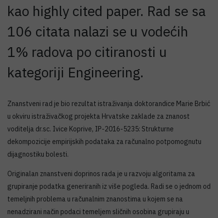
kao highly cited paper. Rad se sa
106 citata nalazi se u vodećih
1% radova po citiranosti u
kategoriji Engineering.
Znanstveni rad je bio rezultat istraživanja doktorandice Marie Brbić
u okviru istraživačkog projekta Hrvatske zaklade za znanost
voditelja dr.sc. Ivice Koprive, IP-2016-5235: Strukturne
dekompozicije empirijskih podataka za računalno potpomognutu
dijagnostiku bolesti.
Originalan znanstveni doprinos rada je u razvoju algoritama za
grupiranje podatka generiranih iz više pogleda. Radi se o jednom od
temeljnih problema u računalnim znanostima u kojem se na
nenadzirani način podaci temeljem sličnih osobina grupiraju u