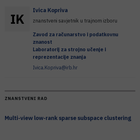
Ivica
Kopriva
I
K
znanstveni savjetnik u trajnom izboru
Zavod za računarstvo i podatkovnu
znanost
Laboratorij za strojno učenje i
reprezentacije znanja
Ivica.Kopriva@irb.hr
ZNANSTVENI RAD
Multi-view low-rank sparse subspace clustering