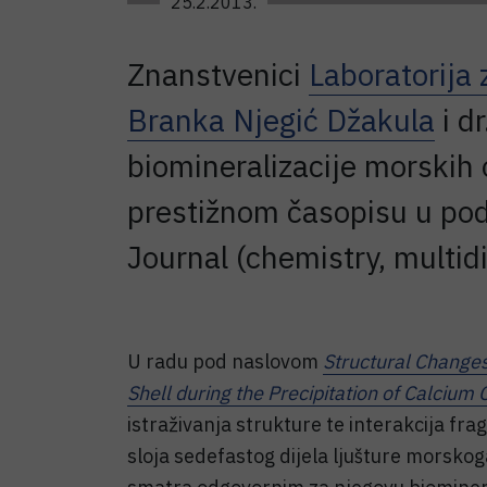
25.2.2013.
Znanstvenici
Laboratorija 
Branka Njegić Džakula
i dr
biomineralizacije morskih o
prestižnom časopisu u pod
Journal (chemistry, multidi
U radu pod naslovom
Structural Change
Shell during the Precipitation of Calcium
istraživanja strukture te interakcija fr
sloja sedefastog dijela ljušture morskoga