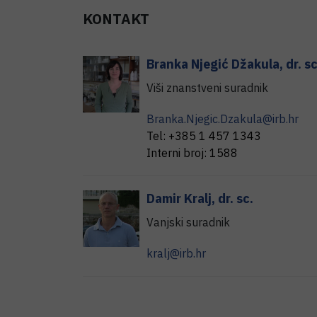
KONTAKT
Branka
Njegić Džakula
,
dr. sc
Viši znanstveni suradnik
Branka.Njegic.Dzakula@irb.hr
Tel:
+385 1 457 1343
Interni broj:
1588
Damir
Kralj
,
dr. sc.
Vanjski suradnik
kralj@irb.hr