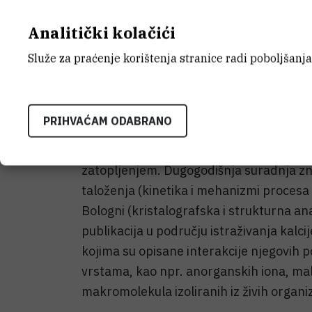
rezultati istraživanja trebali bi omogući
Analitički kolačići
grebena za buduće generacije.
Služe za praćenje korištenja stranice radi poboljšanja
U okviru projekta znanstvenici IRB odgov
makromolekula izoliranih iz biomineral
organizama te njihovih sintetičkih anal
PRIHVAĆAM ODABRANO
polimorfa kalcijeva karbonata u uvjetim
promjene temperature i pH morske vod
zatopljenjem. Dugogodišnja suradnja zn
taloženja (kinetika i mehanizmi procesa ta
Bologni (kristalografska i strukturna ana
publikacija u području istraživanja kalci
kojima su opisane interakcije njegovih p
vrstama, kao npr. anorganskih iona, mal
makromolekula izoliranih iz živih organ