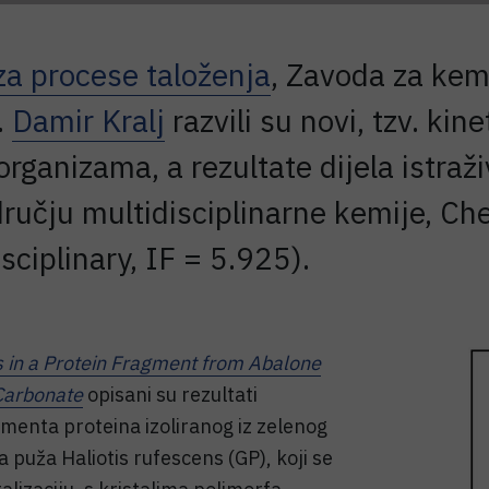
za procese taloženja
, Zavoda za kemi
.
Damir Kralj
razvili su novi, tzv. kine
rganizama, a rezultate dijela istraži
ručju multidisciplinarne kemije, Ch
sciplinary, IF = 5.925).
s in a Protein Fragment from Abalone
 Carbonate
opisani su rezultati
agmenta proteina izoliranog iz zelenog
 puža Haliotis rufescens (GP), koji se