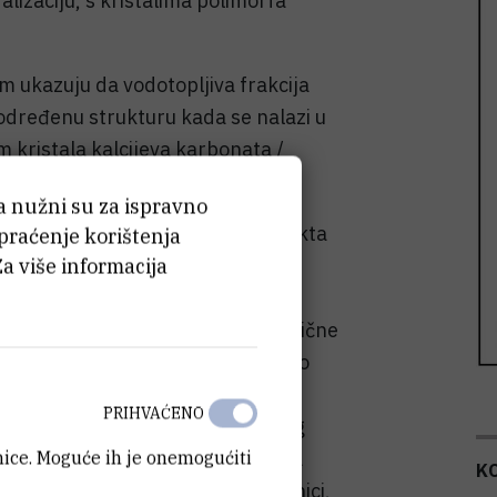
izaciju, s kristalima polimorfa
im ukazuju da vodotopljiva frakcija
dređenu strukturu kada se nalazi u
 kristala kalcijeva karbonata /
ća nužni su za ispravno
raživanja u sklopu FP7 IDEAS projekta
 praćenje korištenja
Za više informacija
ranean versus the Red Sea,
niversity, Izrael i prof. G. Falini,
organizmi koji se proučavaju su tipične
a, pri čemu je planirano da se kao
postavi 'mehanistički' model
PRIHVAĆENO
h zajednica, perspektive njihovog
anice. Moguće ih je onemogućiti
nog zatopljenja te identifikacija
K
 i uspostava rezervata. U konačnici,