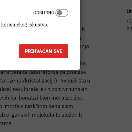
ti oporavak i očuvanje koraljnih
Ur
ODBIJENO
+3
 korisničkog iskustva.
pr
orni su za analizu uloge otopljenih
izirane matrice odabranih morskih
oga na kinetiku i mehanizam taloženja
PRIHVAĆAM SVE
a koji podražavaju upravo raspon
e uzrokovane očekivanim globalnim
anstvenika Laboratorija za procese
loženja/kristalizacije) i Sveučilišta u
liza) rezultirala je i nizom vrhunskih
jevih karbonata i biomineralizacije,
olimorfa s različitim kemijskim
ih organskih molekula te složenih
izama.