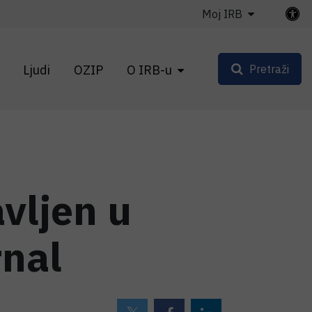
Moj IRB
Ljudi
OZIP
O IRB-u
Pretraži
vljen u
rnal