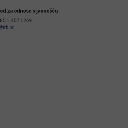
ed za odnose s javnošću
85 1 457 1269
@irb.hr