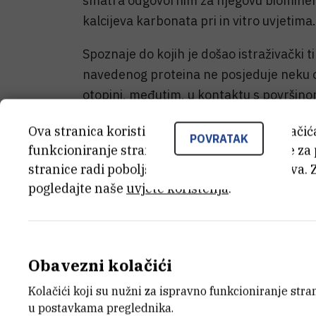
smatra odgovornim za njegovu biomineral
kalcijeva karbonata pri in vitro uvjetima.
Spoznaje do kojih je došao istraživački t
navedenog proteina ne posjeduje neku o
otopini, međutim, u kontaktu s površinom
kalcita, ona postaje jasno definirana.
Ova stranica koristi kolačiće. Neki od tih kolači
POVRATAK
Rezultati opisani u radu dio su širih ist
funkcioniranje stranice, dok se drugi koriste za
stranice radi poboljšanja korisničkog iskustva. 
Corals and global warming: the Mediter
pogledajte naše
uvjete korištenja
.
CoralWarm
(prof. Zvy Dubinsky, Bar Ilan U
University of Bologna, Italija). Modelni 
vrste koralja Mediterana i Crvenoga mor
praktičan rezultat provedbe projekta us
Obavezni kolačići
predviđanja promjena ekologije koraljni
Kolačići koji su nužni za ispravno funkcioniranje str
održanja u novostvorenim uvjetima global
u postavkama preglednika.
vrsta tolerantnih na očekivane promjene