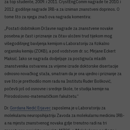
za top studente, 2009. i 2011. CrystEngComm nagrade te 2010. i
2012. godišnje nagrade IRB-a za izniman znanstveni doprinos. O
tome što za njega znači ova nagrada komentira:
„Postati dobitnikom Državne nagrade za znanstvene novake
posebna je čast i priznanje za čitav uloženi trud tijekom mog
višegodišnjeg bavljenja kemijom u Laboratoriju za fizikalno
organsku kemiju (ZOKB), a pod vodstvom dr. sc. Mirjane Eckert
Maksić. Iako se nagrada dodjeljuje za postignuća mladih
znanstvenika ostvarena za vrijeme izrade doktorske disertacije
odnosno novačkog staža, smatram da je ona ujedno i priznanje za
sve što je prethodilo mom radu na Institutu Ruđer Bošković,
počevši još od osnovne i srednje škole, te studija kemije na
Prirodoslovno-matematičkom fakultetu.”
Dr.
Gordana Nedić Erjavec
zaposlena je u Laboratoriju za
molekularnu neuropsihijatriju Zavoda za molekularnu medicinu IRB-
a na mjestu znanstvenog novaka gdje trenutno radi na tri