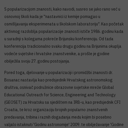
S popularizacijom znanosti, kako navodi, susreo se jako rano već u
osnovnoj školi kada je ''nastavnici iz kemije pomagao u
osmišljavanju eksperimenata u školskom laboratoriju''. Kao početak
aktivnog razdoblja popularizacije znanosti ističe 1986. godinu kada
u suradnji s kolegama pokreće Brijunsku konferenciju. Od tada
konferencija tradicionalno svaku drugu godinu na Brijunima okuplja
vodeće svjetske i hrvatske znanstvenike, a prošle je godine
obilježila svoju 27. godinu postojanja.
Pored toga, djelovanje u popularizaciji i promidžbi znanosti dr.
Bosanac nastavlja kao predsjednik Hrvatskog astronomskog
društva, osnivač podružnice obrazovne svjetske mreže Global
Educational Outreach for Science, Engineering and Technology
(GEOSET) za Hrvatsku sa sjedištem na IRB-u, kao predsjednik CFI
Croatia, te kroz organizaciju brojnih popularno znanstvenih
predavanja, tribina i raznih događanja među kojim bi posebno
valjalo istaknuti 'Godinu astronomije' 2009. te obilježavanje 'Godine