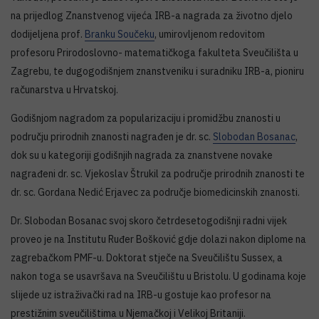
na prijedlog Znanstvenog vijeća IRB-a nagrada za životno djelo
dodijeljena prof.
Branku Součeku
, umirovljenom redovitom
profesoru Prirodoslovno- matematičkoga fakulteta Sveučilišta u
Zagrebu, te dugogodišnjem znanstveniku i suradniku IRB-a, pioniru
računarstva u Hrvatskoj.
Godišnjom nagradom za popularizaciju i promidžbu znanosti u
području prirodnih znanosti nagrađen je dr. sc.
Slobodan Bosanac
,
dok su u kategoriji godišnjih nagrada za znanstvene novake
nagrađeni dr. sc. Vjekoslav Štrukil za područje prirodnih znanosti te
dr. sc. Gordana Nedić Erjavec za područje biomedicinskih znanosti.
Dr. Slobodan Bosanac svoj skoro četrdesetogodišnji radni vijek
proveo je na Institutu Ruđer Bošković gdje dolazi nakon diplome na
zagrebačkom PMF-u. Doktorat stječe na Sveučilištu Sussex, a
nakon toga se usavršava na Sveučilištu u Bristolu. U godinama koje
slijede uz istraživački rad na IRB-u gostuje kao profesor na
prestižnim sveučilištima u Njemačkoj i Velikoj Britaniji.