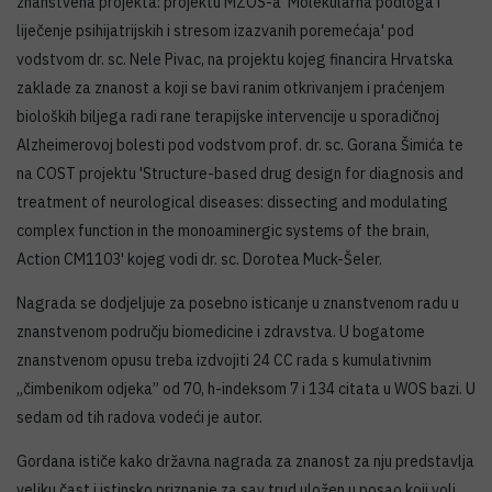
znanstvena projekta: projektu MZOS-a 'Molekularna podloga i
liječenje psihijatrijskih i stresom izazvanih poremećaja' pod
vodstvom dr. sc. Nele Pivac, na projektu kojeg financira Hrvatska
zaklade za znanost a koji se bavi ranim otkrivanjem i praćenjem
bioloških biljega radi rane terapijske intervencije u sporadičnoj
Alzheimerovoj bolesti pod vodstvom prof. dr. sc. Gorana Šimića te
na COST projektu 'Structure-based drug design for diagnosis and
treatment of neurological diseases: dissecting and modulating
complex function in the monoaminergic systems of the brain,
Action CM1103' kojeg vodi dr. sc. Dorotea Muck-Šeler.
Nagrada se dodjeljuje za posebno isticanje u znanstvenom radu u
znanstvenom području biomedicine i zdravstva. U bogatome
znanstvenom opusu treba izdvojiti 24 CC rada s kumulativnim
„čimbenikom odjeka” od 70, h-indeksom 7 i 134 citata u WOS bazi. U
sedam od tih radova vodeći je autor.
Gordana ističe kako državna nagrada za znanost za nju predstavlja
veliku čast i istinsko priznanje za sav trud uložen u posao koji voli.