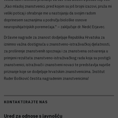
„Kao mladoj znanstvenici, pred kojom su još brojni izazovi, pruža mi
veliki poticaj i ohrabruje me u nastojanju da svojim radom
doprinesem saznanjima u području biološke osnove
neuropsihijatrijskih poremećaja.'' – zaključuje dr. Nedić Erjavec.
Državne nagrade za znanost dodjeljuje Republika Hrvatska za
iznimno važna dostignuća u znanstveno-istraživačkoj djelatnosti,
za proširenje znanstvenih spoznaja i za znanstvena ostvarenja u
primjeni rezultata znanstveno-istraživačkog rada koja su postigli
znanstvenici, istraživači i znanstveni novaci te predstavlja najviše
priznanje koje se dodjeljuje hrvatskim znanstvenicima. Institut
Ruđer Bošković čestita nagrađenim znanstvenicima!
KONTAKTIRAJTE NAS
Ured za odnose s javnošću