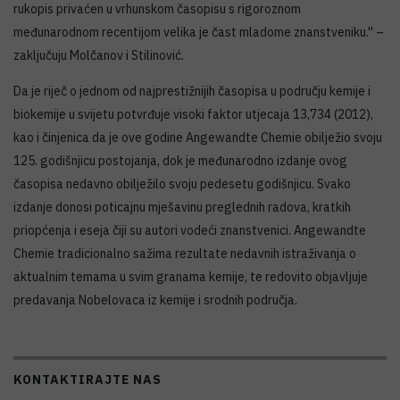
rukopis privaćen u vrhunskom časopisu s rigoroznom
međunarodnom recentijom velika je čast mladome znanstveniku.'' –
zaključuju Molčanov i Stilinović.
Da je riječ o jednom od najprestižnijih časopisa u području kemije i
biokemije u svijetu potvrđuje visoki faktor utjecaja 13,734 (2012),
kao i činjenica da je ove godine Angewandte Chemie obilježio svoju
125. godišnjicu postojanja, dok je međunarodno izdanje ovog
časopisa nedavno obilježilo svoju pedesetu godišnjicu. Svako
izdanje donosi poticajnu mješavinu preglednih radova, kratkih
priopćenja i eseja čiji su autori vodeći znanstvenici. Angewandte
Chemie tradicionalno sažima rezultate nedavnih istraživanja o
aktualnim temama u svim granama kemije, te redovito objavljuje
predavanja Nobelovaca iz kemije i srodnih područja.
KONTAKTIRAJTE NAS