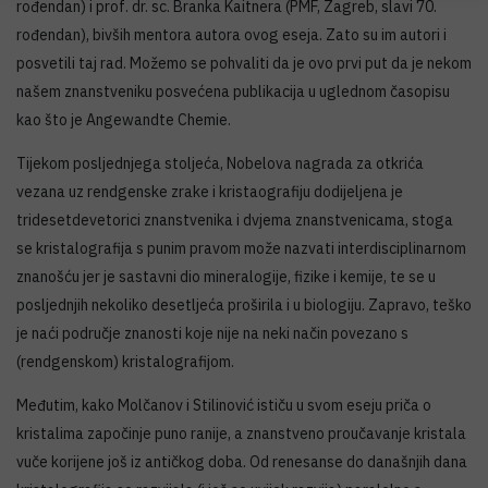
rođendan) i prof. dr. sc. Branka Kaitnera (PMF, Zagreb, slavi 70.
rođendan), bivših mentora autora ovog eseja. Zato su im autori i
posvetili taj rad. Možemo se pohvaliti da je ovo prvi put da je nekom
našem znanstveniku posvećena publikacija u uglednom časopisu
kao što je Angewandte Chemie.
Tijekom posljednjega stoljeća, Nobelova nagrada za otkrića
vezana uz rendgenske zrake i kristaografiju dodijeljena je
tridesetdevetorici znanstvenika i dvjema znanstvenicama, stoga
se kristalografija s punim pravom može nazvati interdisciplinarnom
znanošću jer je sastavni dio mineralogije, fizike i kemije, te se u
posljednjih nekoliko desetljeća proširila i u biologiju. Zapravo, teško
je naći područje znanosti koje nije na neki način povezano s
(rendgenskom) kristalografijom.
Međutim, kako Molčanov i Stilinović ističu u svom eseju priča o
kristalima započinje puno ranije, a znanstveno proučavanje kristala
vuče korijene još iz antičkog doba. Od renesanse do današnjih dana