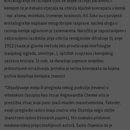
kristalografija se razvijala (i još se uvijek razvija) paralelno s
kemijom te je itekako utjecala na otkrića ključnih koncepata u kemiji
- npr. atoma, molekula, izomerije, kiralnosti, itd. Iako su o povijesti
kristalografije napisane mnogobrojne rasprave, njezina uloga u
razvoju kemije uglavnom je zanemarena. Naročito je zapostavljeno i
zaboravljeno razdoblje prije otkrića rendgenske difrakcije (tj. prije
1912.) kada je glavna metoda bilo proučavanje morfologije
(vanjskog izgleda, simetrije...), optičkih svojstava i kemijskog
sastava kristala. Iz ovih, za današnje pojmove smiješno
jednostavnih istraživanja, potekla je većina koncepata na kojima
počiva današnja kemijska znanost.
''Objavljivanje eseja ili pregleda nekog područja (review) u
vrhunskom časopisu kao što je Angewandte Chemie vrlo je
prestižna stvar, koja puno znači mladim znanstvenicima. Također,
eseji i pregledni radovi imaju znatno više čitatelja nego obični
znanstveni radovi (research papers), što svakako pridonosi
međunarodnoj prepoznatljivosti autorâ. Sama činjenica da je