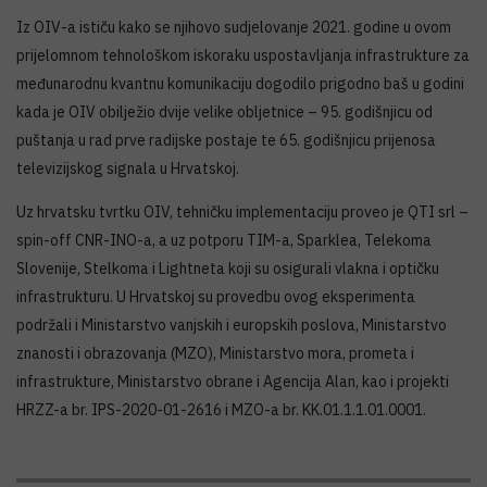
Iz OIV-a ističu kako se njihovo sudjelovanje 2021. godine u ovom
prijelomnom tehnološkom iskoraku uspostavljanja infrastrukture za
međunarodnu kvantnu komunikaciju dogodilo prigodno baš u godini
kada je OIV obilježio dvije velike obljetnice – 95. godišnjicu od
puštanja u rad prve radijske postaje te 65. godišnjicu prijenosa
televizijskog signala u Hrvatskoj.
Uz hrvatsku tvrtku OIV, tehničku implementaciju proveo je QTI srl –
spin-off CNR-INO-a, a uz potporu TIM-a, Sparklea, Telekoma
Slovenije, Stelkoma i Lightneta koji su osigurali vlakna i optičku
infrastrukturu. U Hrvatskoj su provedbu ovog eksperimenta
podržali i Ministarstvo vanjskih i europskih poslova, Ministarstvo
znanosti i obrazovanja (MZO), Ministarstvo mora, prometa i
infrastrukture, Ministarstvo obrane i Agencija Alan, kao i projekti
HRZZ-a br. IPS-2020-01-2616 i MZO-a br. KK.01.1.1.01.0001.