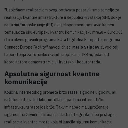
''Uspješnom realizacijom ovog pothvata postavili smo temelje za
realizaciju kvantne infrastrukture u Republici Hrvatskoj (RH), dok je
na razini Europske unije (EU) ovaj eksperiment postavio kamen
temeljac za širu europsku kvantnu komunikacijsku mrežu – EuroQCI
i to u okviru glavnih programa EU-a Digitalna Europa te programa
Connect Europe Facility,'' navodi dr. sc.
Mario Stipčević,
voditelj
Laboratorija za fotoniku i kvantnu optiku na IRB-u, jedan od
koordinatora demonstracije u Hrvatskoj i koautor rada.
Apsolutna sigurnost kvantne
komunikacije
Količina internetskog prometa brzo raste iz godine u godinu, ali
nažalost intenzitet kibernetičkih napada na informatičku
infrastrukturu raste još brže. Takvim napadima ugrožena je
sigurnost državnih institucija, industrija te građana pa je stoga
realizacija kvantne mreže koja bi jamčila sigurnu komunikaciju