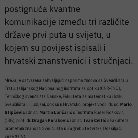
postignuća kvantne
komunikacije između tri različite
države prvi puta u svijetu, u
kojem su povijest ispisali i
hrvatski znanstvenici i stručnjaci.
Mreža je ostvarena zahvaljujući naporima timova sa Sveučilišta u
Trstu, talijanskog Nacionalnog instituta za optiku (CNR-INO),
Tehničkog sveučilišta Danske, Fakulteta za matematiku i fiziku
Sveučilišta u Ljubljani, dok su u Hrvatskoj projekt vodili dr. sc.
Mario
Stipčević
i dr. sc.
Martin Lončarić
s Instituta Ruđer Bošković
(IRB), prof. dr.
Dragan Peraković
i dr. sc.
Ivan Cvitić
s Fakulteta
prometnih znanosti Sveučilišta u Zagrebu te tvrtka Odašiljači i
veze (OIV).