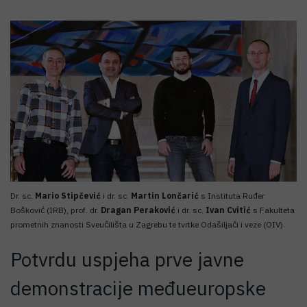
Dr. sc.
Mario Stipčević
i dr. sc.
Martin Lončarić
s Instituta Ruđer
Bošković (IRB), prof. dr.
Dragan Peraković
i dr. sc.
Ivan Cvitić
s Fakulteta
prometnih znanosti Sveučilišta u Zagrebu te tvrtke Odašiljači i veze (OIV).
Potvrdu uspjeha prve javne
demonstracije međueuropske