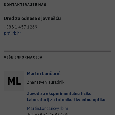
KONTAKTIRAJTE NAS
Ured za odnose s javnošću
+385 1 457 1269
pr@irb.hr
VIŠE INFORMACIJA
Martin
Lončarić
M
L
Znanstveni suradnik
Zavod za eksperimentalnu fiziku
Laboratorij za fotoniku i kvantnu optiku
Martin.Loncaric@irb.hr
Tel:
+385 1 468 0105