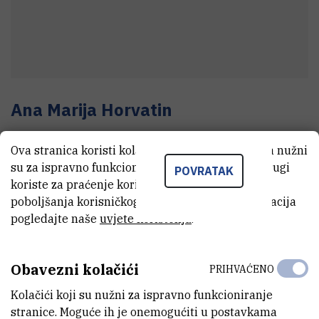
Ana Marija
Horvatin
Voditelj odjela
Ova stranica koristi kolačiće. Neki od tih kolačića nužni
su za ispravno funkcioniranje stranice, dok se drugi
POVRATAK
koriste za praćenje korištenja stranice radi
E-MAIL
poboljšanja korisničkog iskustva. Za više informacija
Ana.Marija.Horvatin@irb.hr
pogledajte naše
uvjete korištenja
.
TELEFON
+385 1 457 1330
Obavezni kolačići
PRIHVAĆENO
MOBITEL
Kolačići koji su nužni za ispravno funkcioniranje
+385 99 243 3882
stranice. Moguće ih je onemogućiti u postavkama