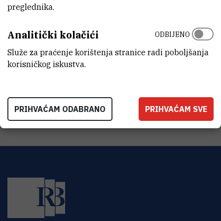
preglednika.
INTERNI BROJ
3330
Analitički kolačići
ODBIJENO
ORGANIZACIJSKA JEDINICA
Ured ravnatelja
Služe za praćenje korištenja stranice radi poboljšanja
korisničkog iskustva.
ADRESA
Institut Ruđer Bošković
Bijenička 54
HR-10000 Zagreb
PRIHVAĆAM ODABRANO
PRIHVAĆAM SVE