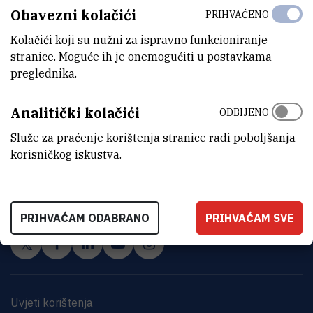
Obavezni kolačići
PRIHVAĆENO
Kolačići koji su nužni za ispravno funkcioniranje
stranice. Moguće ih je onemogućiti u postavkama
preglednika.
Analitički kolačići
ODBIJENO
Služe za praćenje korištenja stranice radi poboljšanja
INSTITUT RUĐER BOŠKOVIĆ
korisničkog iskustva.
Bijenička cesta 54, 10000 Zagreb
KONTAKTIRAJTE NAS
PRIHVAĆAM ODABRANO
PRIHVAĆAM SVE
Uvjeti korištenja