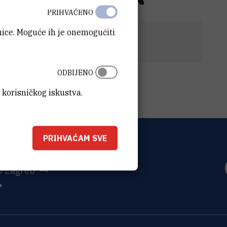
PRIHVAĆENO
anice. Moguće ih je onemogućiti
a ravnopravnost spolova
(24,6 kB)
ODBIJENO
 korisničkog iskustva.
PRIHVAĆAM SVE
OVIĆ
0 Zagreb