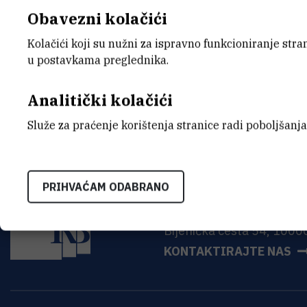
Obavezni kolačići
Kolačići koji su nužni za ispravno funkcioniranje str
Odluka o imenovanju službenika z
u postavkama preglednika.
Analitički kolačići
Služe za praćenje korištenja stranice radi poboljšanja
PRIHVAĆAM ODABRANO
INSTITUT RUĐER BOŠK
Bijenička cesta 54, 1000
KONTAKTIRAJTE NAS