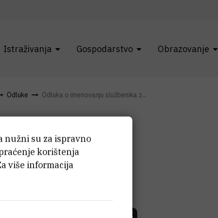
Istraživanja
Gospodarstvo
Obrazovanje
Odluke
Odluka o imenovanju službenika z...
menovanju
ća nužni su za ispravno
 praćenje korištenja
Za više informacija
za
st spolova