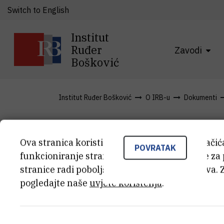
Switch to English
Institut
Ruđer
Zavodi
Bošković
Institut Ruđer Bošković
O IRB-u
Dokumenti
Odluka o i
Ova stranica koristi kolačiće. Neki od tih kolači
POVRATAK
funkcioniranje stranice, dok se drugi koriste za
stranice radi poboljšanja korisničkog iskustva. 
službenika 
pogledajte naše
uvjete korištenja
.
ravnopravno