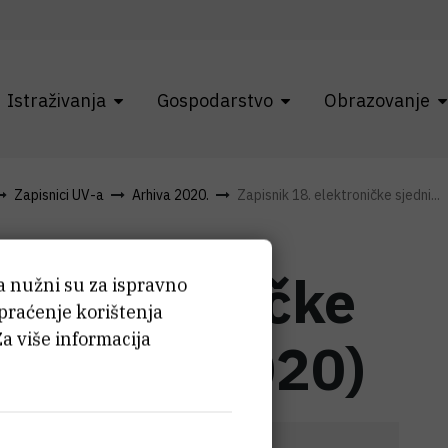
Istraživanja
Gospodarstvo
Obrazovanje
Zapisnici UV-a
Arhiva 2020.
Zapisnik 18. elektroničke sjedni...
 elektroničke
ća nužni su za ispravno
 praćenje korištenja
Za više informacija
 (30-12-2020)