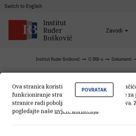
Switch to English
Institut
Ruđer
Zavodi
Bošković
Institut Ruđer Bošković
O IRB-u
Dokumenti
Zapisnik 18.
Ova stranica koristi kolačiće. Neki od tih kolači
POVRATAK
funkcioniranje stranice, dok se drugi koriste za
stranice radi poboljšanja korisničkog iskustva. 
sjednice UV
pogledajte naše
uvjete korištenja
.