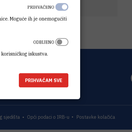
e UV (30-12-2020)
(21,5 kB)
PRIHVAĆENO
anice. Moguće ih je onemogućiti
ODBIJENO
 korisničkog iskustva.
OVIĆ
0 Zagreb
PRIHVAĆAM SVE
 sjedišta
Opći podaci o IRB-u
Postavke kolačića