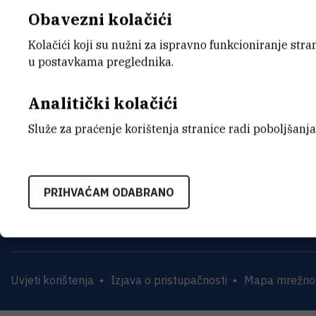
Zapisnik 18. elektroničke sjednic
Obavezni kolačići
Kolačići koji su nužni za ispravno funkcioniranje str
u postavkama preglednika.
Analitički kolačići
Služe za praćenje korištenja stranice radi poboljšanja
INSTITUT RUĐER BOŠK
Bijenička cesta 54, 1000
PRIHVAĆAM ODABRANO
KONTAKTIRAJTE NAS
Uvjeti korištenja
Izjava o pristupačnosti
Mapa mrežnog