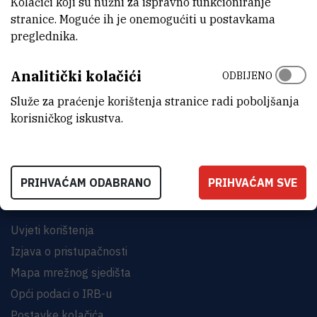
Kolačići koji su nužni za ispravno funkcioniranje
stranice. Moguće ih je onemogućiti u postavkama
preglednika.
Analitički kolačići
ODBIJENO
INSTITUT RUĐER BOŠKOVIĆ
Bijenička cesta 54, 10000 Zagreb
Služe za praćenje korištenja stranice radi poboljšanja
korisničkog iskustva.
KONTAKTIRAJTE NAS
PRIHVAĆAM ODABRANO
PRIHVAĆAM SVE
Uvjeti korištenja
Izjava o pristupačnosti
Mapa mrežnog sjedišta
Opći podaci o IRB-u
Postavke kolačića