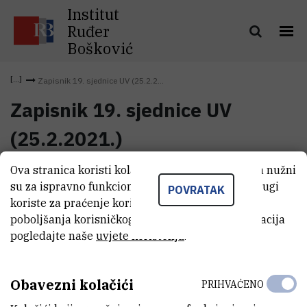
Institut
Ruđer
Bošković
Zapisnik 19. sjednice UV (25.2.2...
Zapisnik 19. sjednice UV
(25.2.2021.)
Ova stranica koristi kolačiće. Neki od tih kolačića nužni
Zapisnik 19. sjednice UV
su za ispravno funkcioniranje stranice, dok se drugi
(107,3 kB)
POVRATAK
(25.2.2021.)
koriste za praćenje korištenja stranice radi
poboljšanja korisničkog iskustva. Za više informacija
pogledajte naše
uvjete korištenja
.
Obavezni kolačići
PRIHVAĆENO