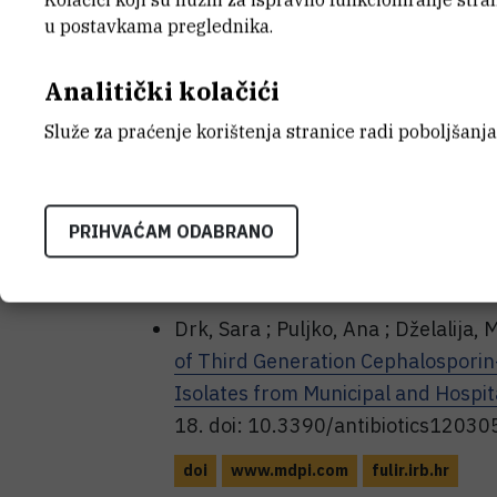
10.1093/femsec/fiae081
u postavkama preglednika.
doi
academic.oup.com
fulir.irb.hr
Analitički kolačići
Puljko, Ana ; Dekić Rozman, Svjetlan
Služe za praćenje korištenja stranice radi poboljšanja
Babić, Ivana ; Milaković, Milena ; Svi
Resistance to critically important 
largest Croatian city
// Science of 
PRIHVAĆAM ODABRANO
doi: 10.1016/j.scitotenv.2023.16
doi
www.sciencedirect.com
Drk, Sara ; Puljko, Ana ; Dželalija, M
of Third Generation Cephalospor
Isolates from Municipal and Hospi
18. doi: 10.3390/antibiotics1203
doi
www.mdpi.com
fulir.irb.hr