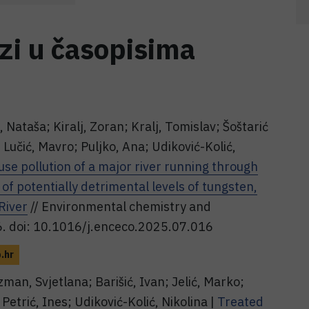
ozi u časopisima
, Nataša; Kiralj, Zoran; Kralj, Tomislav; Šoštarić
 Lučić, Mavro; Puljko, Ana; Udiković-Kolić,
use pollution of a major river running through
of potentially detrimental levels of tungsten,
River
// Environmental chemistry and
6. doi: 10.1016/j.enceco.2025.07.016
b.hr
man, Svjetlana; Barišić, Ivan; Jelić, Marko;
 Petrić, Ines; Udiković-Kolić, Nikolina |
Treated