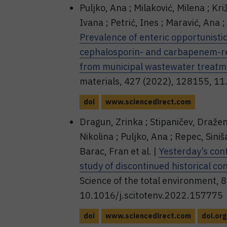
Puljko, Ana ; Milaković, Milena ; Kri
Ivana ; Petrić, Ines ; Maravić, Ana ;
Prevalence of enteric opportunis
cephalosporin- and carbapenem-re
from municipal wastewater treatme
materials, 427 (2022), 128155, 11
doi
www.sciencedirect.com
Dragun, Zrinka ; Stipaničev, Draženk
Nikolina ; Puljko, Ana ; Repec, Siniš
Barac, Fran et al. |
Yesterday’s con
study of discontinued historical co
Science of the total environment, 
10.1016/j.scitotenv.2022.157775
doi
www.sciencedirect.com
doi.org