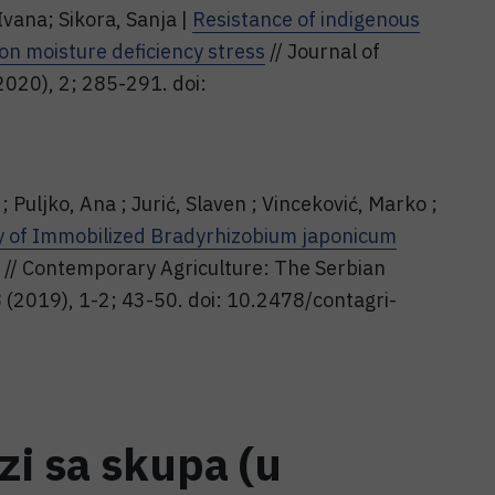
 Ivana; Sikora, Sanja |
Resistance of indigenous
on moisture deficiency stress
// Journal of
2020), 2; 285-291. doi:
 Puljko, Ana ; Jurić, Slaven ; Vinceković, Marko ;
cy of Immobilized Bradyrhizobium japonicum
// Contemporary Agriculture: The Serbian
8 (2019), 1-2; 43-50. doi: 10.2478/contagri-
ozi sa skupa (u