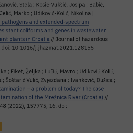
žanović, Stela ; Kosić-Vukšić, Josipa ; Babić,
 Jelić, Marko ; Udiković-Kolić, Nikolina |
tic pathogens and extended-spectrum
sistant coliforms and genes in wastewater
nt plants in Croatia
// Journal of hazardous
. doi: 10.1016/j.jhazmat.2021.128155
a ; Fiket, Željka ; Lučić, Mavro ; Udiković Kolić,
a ; Šoštarić Vulić, Zvjezdana ; Ivanković, Dušica ;
tamination – a problem of today? The case
ntamination of the Mrežnica River (Croatia)
//
848 (2022), 157775, 16. doi: