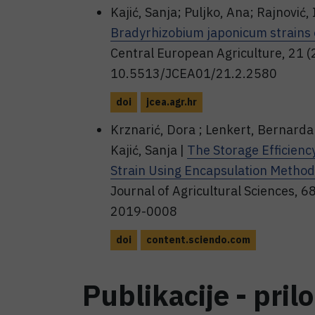
Kajić, Sanja; Puljko, Ana; Rajnović,
Bradyrhizobium japonicum strains 
Central European Agriculture, 21 (
10.5513/JCEA01/21.2.2580
doi
jcea.agr.hr
Krznarić, Dora ; Lenkert, Bernarda ;
Kajić, Sanja |
The Storage Efficien
Strain Using Encapsulation Method
Journal of Agricultural Sciences, 6
2019-0008
doi
content.sciendo.com
Publikacije - pril