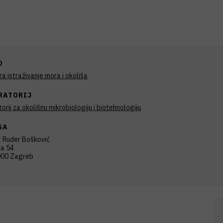
D
a istraživanje mora i okoliša
RATORIJ
orij za okolišnu mikrobiologiju i biotehnologiju
SA
t Ruđer Bošković
ka 54
00 Zagreb