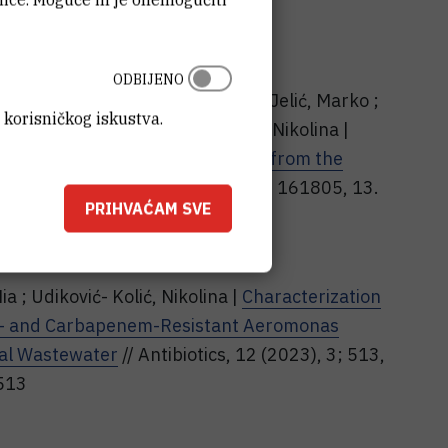
ODBIJENO
a ; Barišić, Ivan ; Maravić, Ana ; Jelić, Marko ;
 korisničkog iskustva.
ličić Petrić, Ines ; Udiković-Kolić, Nikolina |
antibiotics in hospital wastewater from the
the total environment, 870 (2023), 161805, 13.
PRIHVAĆAM SVE
1805
ia ; Udiković- Kolić, Nikolina |
Characterization
in- and Carbapenem-Resistant Aeromonas
tal Wastewater
// Antibiotics, 12 (2023), 3; 513,
0513