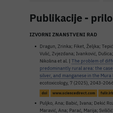
Publikacije - pril
IZVORNI ZNANSTVENI RAD
Dragun, Zrinka; Fiket, Željka; Tepić
Vulić, Zvjezdana; Ivanković, Dušica;
Nikolina et al. |
The problem of diff
predominantly rural area: the case 
silver, and manganese in the Mura 
ecotoxicology, 7 (2025), 2043-206
doi
www.sciencedirect.com
fulir.ir
Puljko, Ana; Babić, Ivana; Dekić Roz
Maravić, Ana; Parać, Marija; Sviličić