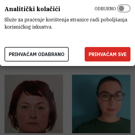
Analitički kolačići
ODBIJENO
Služe za praćenje korištenja stranice radi poboljšanja
korisničkog iskustva.
Josipa
Bukovac
Marija
Jendriš
Asistent
Asistent
PRIHVAĆAM ODABRANO
PRIHVAĆAM SVE