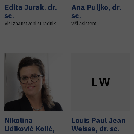
Edita
Jurak
,
dr.
Ana
Puljko
,
dr.
sc.
sc.
Viši znanstveni suradnik
viši asistent
L
W
Nikolina
Louis Paul Jean
Udiković Kolić
,
Weisse
,
dr. sc.