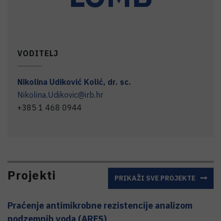
VODITELJ
Nikolina
Udiković Kolić
,
dr. sc.
Nikolina.Udikovic@irb.hr
+385 1 468 0944
Projekti
PRIKAŽI SVE PROJEKTE
Praćenje antimikrobne rezistencije analizom
podzemnih voda (ARES)