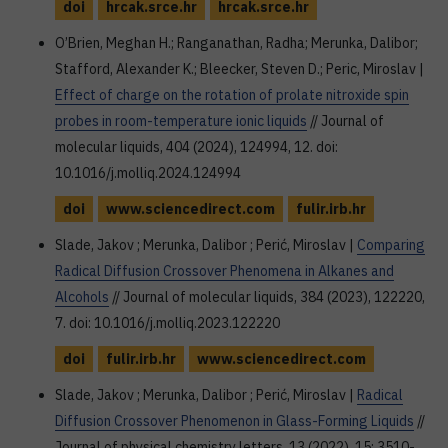
doi
hrcak.srce.hr
hrcak.srce.hr
O’Brien, Meghan H.; Ranganathan, Radha; Merunka, Dalibor;
Stafford, Alexander K.; Bleecker, Steven D.; Peric, Miroslav |
Effect of charge on the rotation of prolate nitroxide spin
probes in room-temperature ionic liquids
// Journal of
molecular liquids, 404 (2024), 124994, 12. doi:
10.1016/j.molliq.2024.124994
doi
www.sciencedirect.com
fulir.irb.hr
Slade, Jakov ; Merunka, Dalibor ; Perić, Miroslav |
Comparing
Radical Diffusion Crossover Phenomena in Alkanes and
Alcohols
// Journal of molecular liquids, 384 (2023), 122220,
7. doi: 10.1016/j.molliq.2023.122220
doi
fulir.irb.hr
www.sciencedirect.com
Slade, Jakov ; Merunka, Dalibor ; Perić, Miroslav |
Radical
Diffusion Crossover Phenomenon in Glass-Forming Liquids
//
Journal of physical chemistry letters, 13 (2022), 15; 3510-