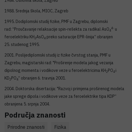
1984. Osnovna škola, Zagreb
1988. Srednja škola, MIOC, Zagreb
1995. Dodiplomski studij fizike, PMF u Zagrebu, diplomski
4-
rad: “Proučavanje relaksacije spin-rešekta za radikal AsO
u
4
feroelektriku KH
AsO
preko saturacije EPR-linija” obranjen
2
4
25. studenog 1995.
2001. Poslijediplomski studij iz fizike čvrstog stanja, PMF u
Zagrebu, magistarski rad: "Proširenje modela jakog vezanja
dipolnog momenta i vodikove veze u feroelektricima KH
PO
i
2
4
KD
PO
” obranjen 6. travnja 2001.
2
4
2004. Doktorska disertacija: "Razvoj i primjena proširenog modela
jake sprege dipola i vodikove veze za feroelektrike tipa KDP”
obranjena 5. srpnja 2004.
Područja znanosti
Prirodne znanosti
Fizika