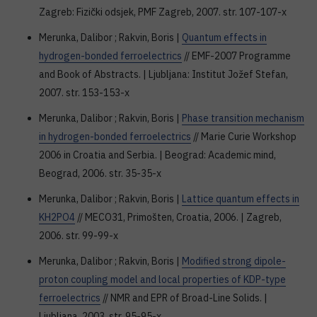
Zagreb: Fizički odsjek, PMF Zagreb, 2007. str. 107-107-x
Merunka, Dalibor ; Rakvin, Boris |
Quantum effects in
hydrogen-bonded ferroelectrics
// EMF-2007 Programme
and Book of Abstracts. | Ljubljana: Institut Jožef Stefan,
2007. str. 153-153-x
Merunka, Dalibor ; Rakvin, Boris |
Phase transition mechanism
in hydrogen-bonded ferroelectrics
// Marie Curie Workshop
2006 in Croatia and Serbia. | Beograd: Academic mind,
Beograd, 2006. str. 35-35-x
Merunka, Dalibor ; Rakvin, Boris |
Lattice quantum effects in
KH2PO4
// MECO31, Primošten, Croatia, 2006. | Zagreb,
2006. str. 99-99-x
Merunka, Dalibor ; Rakvin, Boris |
Modified strong dipole-
proton coupling model and local properties of KDP-type
ferroelectrics
// NMR and EPR of Broad-Line Solids. |
Ljubljana, 2003. str. 95-95-x