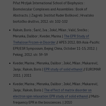
Pifat Mrzljak International School of Biophysics :
Biomolecular Complexes and Assemblies : Book of
Abstracts. | Zagreb: Institut Ruđer Bošković ; Hrvatsko
biofizičko društvo, 2012. str. 102-102
Rakvin, Boris ; Šarić, Iva ; Jokić, Milan ; Valić, Srećko ;
Merunka, Dalibor ; Kveder, Marina |
The EPR Study of
Trehalose Frozen-in Disorder
// APES 2012, 8th Asia-Pacific
EPR/ESR Symposium, Bejing China, October 11-15, 2012. |
Peking, 2012. str. 59-59
Kveder, Marina ; Merunka, Dalibor ; Jokić, Milan ; Makarević,
Janja ; Rakvin, Boris |
EPR study of solid ethanol
// EUROMAR
2011. | 2011
Kveder, Marina ; Merunka, Dalibor ; Jokić, Milan ; Makarević,
Janja ; Rakvin, Boris |
The effect of matrix disorder on
electron spin relaxation: EPR study of solid ethanol
// Multi-
frequency EPR in the biosciences. | 2010