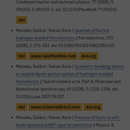
Condensed matter and materials physics, 77 (2008), 9;
094202-1-094202-6. doi: 10.1103/PhysRevB.77.094202
doi
Merunka, Dalibor ; Rakvin, Boris |
Quantum effects in
hydrogen-bonded ferroelectrics
// Ferroelectrics, 370
(2008), 1; 176-183. doi: 10.1080/00150190802381530
doi
www.tandfonline.com
doi.org
Merunka, Dalibor ; Rakvin, Boris |
Symmetry-breaking defect
in coupled dipole-proton system of hydrogen-bonded
ferroelectric
// Spectrochimica acta. Part A, Molecular and
biomolecular spectroscopy, 69 (2008), 5; 1331-1336. doi:
10.1016/j.saa.2007.09.027
doi
www.sciencedirect.com
doi.org
Merunka, Dalibor ; Rakvin, Boris |
Pressure effects on soft-
mode dynamics in KDP-type ferroelectrics
// Physica. B,