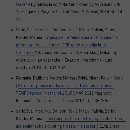
water
// Dynamics in Soft Matter Probed by Advanced EPR
Techniques. | Zagreb: Institut Ruđer Bošković, 2014. str. 14-
14
Šarić, Iva ; Merunka, Dalibor ; Jokić, Milan ; Rakvin, Boris ;
Kveder, Marina |
Utjecaj neuređenosti matrice na dinamiku
paramagnetskih centara: EPR spektroskopija krute
trehaloze
// 8. znanstveni sastanak Hrvatskog fizikalnog
društva: knjiga sažetaka. | Zagreb: Hrvatsko fizikalno
društvo, 2013. str. 102-102
Merunka, Dalibor ; Kveder, Marina ; Jokić, Milan ; Rakvin, Boris ;
|
Effect of glassy modes on spin-lattice relaxation of
TEMPO radical in ethanol
// EUROMAR 2012 Magnetic
Resonance Conference. | Dublin, 2012. str. 206-206
Šarić, Iva ; Merunka, Dalibor ; Jokić, Milan ; Rakvin, Boris ;
Kveder, Marina |
Low temperature electron-spin relaxation in
molecular solid exhibiting frozen-in disorder
// 11th Greta