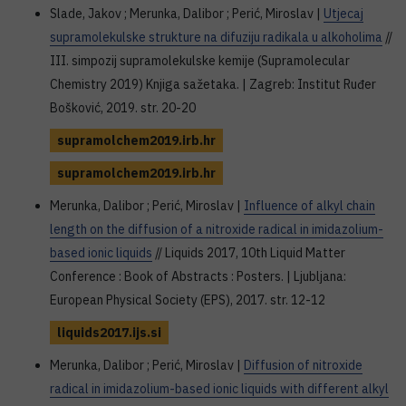
Slade, Jakov ; Merunka, Dalibor ; Perić, Miroslav |
Utjecaj
supramolekulske strukture na difuziju radikala u alkoholima
//
III. simpozij supramolekulske kemije (Supramolecular
Chemistry 2019) Knjiga sažetaka. | Zagreb: Institut Ruđer
Bošković, 2019. str. 20-20
supramolchem2019.irb.hr
supramolchem2019.irb.hr
Merunka, Dalibor ; Perić, Miroslav |
Influence of alkyl chain
length on the diffusion of a nitroxide radical in imidazolium-
based ionic liquids
// Liquids 2017, 10th Liquid Matter
Conference : Book of Abstracts : Posters. | Ljubljana:
European Physical Society (EPS), 2017. str. 12-12
liquids2017.ijs.si
Merunka, Dalibor ; Perić, Miroslav |
Diffusion of nitroxide
radical in imidazolium-based ionic liquids with different alkyl