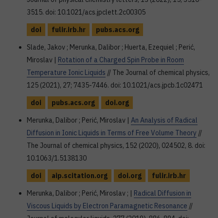
3515. doi: 10.1021/acs.jpclett.2c00305
doi
fulir.irb.hr
pubs.acs.org
Slade, Jakov ; Merunka, Dalibor ; Huerta, Ezequiel ; Perić,
Miroslav |
Rotation of a Charged Spin Probe in Room
Temperature Ionic Liquids
// The Journal of chemical physics,
125 (2021), 27; 7435-7446. doi: 10.1021/acs.jpcb.1c02471
doi
pubs.acs.org
doi.org
Merunka, Dalibor ; Perić, Miroslav |
An Analysis of Radical
Diffusion in Ionic Liquids in Terms of Free Volume Theory
//
The Journal of chemical physics, 152 (2020), 024502, 8. doi:
10.1063/1.5138130
doi
aip.scitation.org
doi.org
fulir.irb.hr
Merunka, Dalibor ; Perić, Miroslav ; |
Radical Diffusion in
Viscous Liquids by Electron Paramagnetic Resonance
//