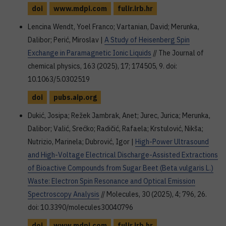
doi
www.mdpi.com
fulir.irb.hr
Lencina Wendt, Yoel Franco; Vartanian, David; Merunka,
Dalibor; Perić, Miroslav |
A Study of Heisenberg Spin
Exchange in Paramagnetic Ionic Liquids
// The Journal of
chemical physics, 163 (2025), 17; 174505, 9. doi:
10.1063/5.0302519
doi
pubs.aip.org
Dukić, Josipa; Režek Jambrak, Anet; Jurec, Jurica; Merunka,
Dalibor; Valić, Srećko; Radičić, Rafaela; Krstulović, Nikša;
Nutrizio, Marinela; Dubrović, Igor |
High-Power Ultrasound
and High-Voltage Electrical Discharge-Assisted Extractions
of Bioactive Compounds from Sugar Beet (Beta vulgaris L.)
Waste: Electron Spin Resonance and Optical Emission
Spectroscopy Analysis
// Molecules, 30 (2025), 4; 796, 26.
doi: 10.3390/molecules30040796
doi
www.mdpi.com
fulir.irb.hr