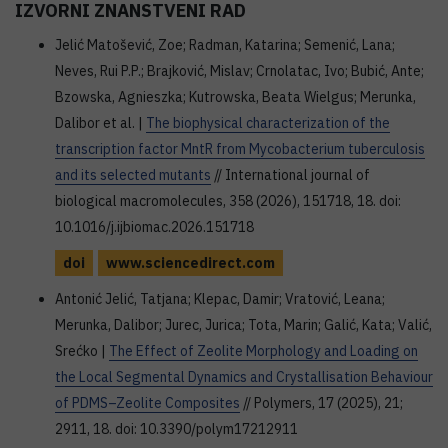
IZVORNI ZNANSTVENI RAD
Jelić Matošević, Zoe; Radman, Katarina; Semenić, Lana;
Neves, Rui P.P.; Brajković, Mislav; Crnolatac, Ivo; Bubić, Ante;
Bzowska, Agnieszka; Kutrowska, Beata Wielgus; Merunka,
Dalibor et al. |
The biophysical characterization of the
transcription factor MntR from Mycobacterium tuberculosis
and its selected mutants
// International journal of
biological macromolecules, 358 (2026), 151718, 18. doi:
10.1016/j.ijbiomac.2026.151718
doi
www.sciencedirect.com
Antonić Jelić, Tatjana; Klepac, Damir; Vratović, Leana;
Merunka, Dalibor; Jurec, Jurica; Tota, Marin; Galić, Kata; Valić,
Srećko |
The Effect of Zeolite Morphology and Loading on
the Local Segmental Dynamics and Crystallisation Behaviour
of PDMS–Zeolite Composites
// Polymers, 17 (2025), 21;
2911, 18. doi: 10.3390/polym17212911