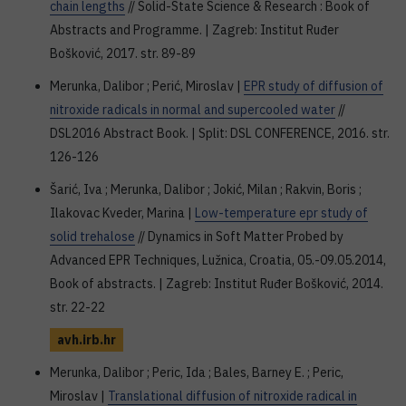
chain lengths
// Solid-State Science & Research : Book of
Abstracts and Programme. | Zagreb: Institut Ruđer
Bošković, 2017. str. 89-89
Merunka, Dalibor ; Perić, Miroslav |
EPR study of diffusion of
nitroxide radicals in normal and supercooled water
//
DSL2016 Abstract Book. | Split: DSL CONFERENCE, 2016. str.
126-126
Šarić, Iva ; Merunka, Dalibor ; Jokić, Milan ; Rakvin, Boris ;
Ilakovac Kveder, Marina |
Low-temperature epr study of
solid trehalose
// Dynamics in Soft Matter Probed by
Advanced EPR Techniques, Lužnica, Croatia, 05.-09.05.2014,
Book of abstracts. | Zagreb: Institut Ruđer Bošković, 2014.
str. 22-22
avh.irb.hr
Merunka, Dalibor ; Peric, Ida ; Bales, Barney E. ; Peric,
Miroslav |
Translational diffusion of nitroxide radical in