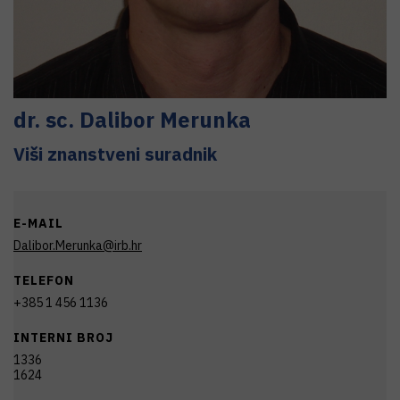
dr. sc.
Dalibor
Merunka
Viši znanstveni suradnik
E-MAIL
Dalibor.Merunka@irb.hr
TELEFON
+385 1 456 1136
INTERNI BROJ
1336
1624