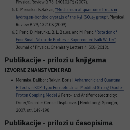
Physical Review B 76, 140101(R) (2007).
D. Merunka i B.Rakvin,
“Mechanism of quantum effects in
hydrogen-bonded crystals of the K
H(SO
)
group”
, Physical
3
4
2
Review B 79, 132108 (2009).
I. Peric, D. Merunka, B. L. Bales, and M. Peric,
"Rotation of
Four Small Nitroxide Probes in Supercooled Bulk Water"
,
Journal of Physical Chemistry Letters 4, 508 (2013).
Publikacije - prilozi u knjigama
IZVORNI ZNANSTVENI RAD
Merunka, Dalibor ; Rakvin, Boris |
Anharmonic and Quantum
Effects in KDP-Type Ferroelectrics: Modified Strong Dipole-
Proton Coupling Model
// Ferro- and Antiferroelectricity:
Order/Disorder Cersus Displacive. | Heidelberg: Springer,
2007. str. 149-198
Publikacije - prilozi u časopisima