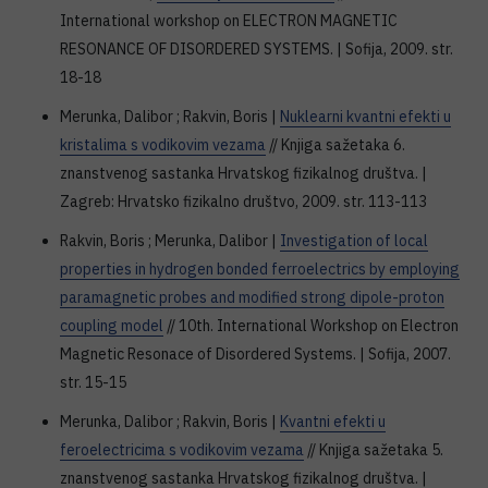
International workshop on ELECTRON MAGNETIC
RESONANCE OF DISORDERED SYSTEMS. | Sofija, 2009. str.
18-18
Merunka, Dalibor ; Rakvin, Boris |
Nuklearni kvantni efekti u
kristalima s vodikovim vezama
// Knjiga sažetaka 6.
znanstvenog sastanka Hrvatskog fizikalnog društva. |
Zagreb: Hrvatsko fizikalno društvo, 2009. str. 113-113
Rakvin, Boris ; Merunka, Dalibor |
Investigation of local
properties in hydrogen bonded ferroelectrics by employing
paramagnetic probes and modified strong dipole-proton
coupling model
// 10th. International Workshop on Electron
Magnetic Resonace of Disordered Systems. | Sofija, 2007.
str. 15-15
Merunka, Dalibor ; Rakvin, Boris |
Kvantni efekti u
feroelectricima s vodikovim vezama
// Knjiga sažetaka 5.
znanstvenog sastanka Hrvatskog fizikalnog društva. |