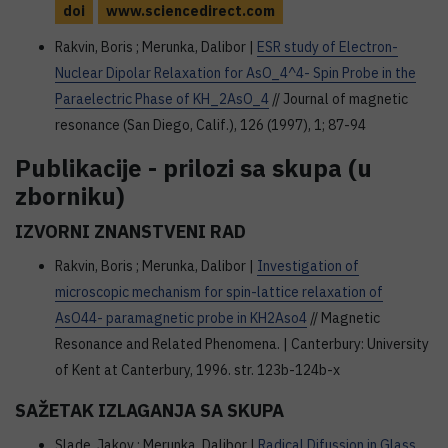
doi
www.sciencedirect.com
Rakvin, Boris ; Merunka, Dalibor |
ESR study of Electron-
Nuclear Dipolar Relaxation for AsO_4^4- Spin Probe in the
Paraelectric Phase of KH_2AsO_4
// Journal of magnetic
resonance (San Diego, Calif.), 126 (1997), 1; 87-94
Publikacije - prilozi sa skupa (u
zborniku)
IZVORNI ZNANSTVENI RAD
Rakvin, Boris ; Merunka, Dalibor |
Investigation of
microscopic mechanism for spin-lattice relaxation of
AsO44- paramagnetic probe in KH2Aso4
// Magnetic
Resonance and Related Phenomena. | Canterbury: University
of Kent at Canterbury, 1996. str. 123b-124b-x
SAŽETAK IZLAGANJA SA SKUPA
Slade, Jakov ; Merunka, Dalibor |
Radical Difussion in Glass