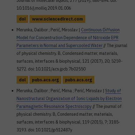
Journal of molecular liquids, 277 (2019), 886-894. doi:
10.1016/j.molliq.2019.01.006
doi
www.sciencedirect.com
Merunka, Dalibor ; Perić, Miroslav |
Continuous Diffusion
Model for Concentration Dependence of Nitroxide EPR
Parameters in Normal and Supercooled Water
// The journal
of physical chemistry. B, Condensed matter, materials,
surfaces, interfaces & biophysical, 121 (2017), 20; 5259-
5272. doi: 10.1021/acs.jpcb.7b02550
doi
pubs.acs.org
pubs.acs.org
Merunka, Dalibor ; Perić, Mirna ; Perić, Miroslav |
Study of
Nanostructural Organization of Ionic Liquids by Electron
Paramagnetic Resonance Spectroscopy
// The journal of
physical chemistry. B, Condensed matter, materials,
surfaces, interfaces & biophysical, 119 (2015), 7; 3185-
3193. doi: 10.1021/jp512487y