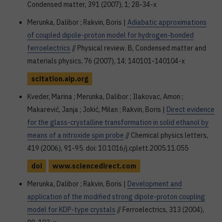
Condensed matter, 391 (2007), 1; 28-34-x
Merunka, Dalibor ; Rakvin, Boris |
Adiabatic approximations
of coupled dipole-proton model for hydrogen-bonded
ferroelectrics
// Physical review. B, Condensed matter and
materials physics, 76 (2007), 14; 140101-140104-x
scitation.aip.org
Kveder, Marina ; Merunka, Dalibor ; Ilakovac, Amon ;
Makarević, Janja ; Jokić, Milan ; Rakvin, Boris |
Direct evidence
for the glass-crystalline transformation in solid ethanol by
means of a nitroxide spin probe
// Chemical physics letters,
419 (2006), 91-95. doi: 10.1016/j.cplett.2005.11.055
doi
www.sciencedirect.com
Merunka, Dalibor ; Rakvin, Boris |
Development and
application of the modified strong dipole-proton coupling
model for KDP-type crystals
// Ferroelectrics, 313 (2004),