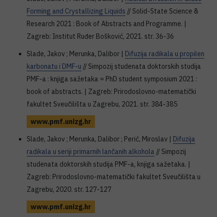
Forming and Crystallizing Liquids
// Solid-State Science &
Research 2021 : Book of Abstracts and Programme. |
Zagreb: Institut Ruđer Bošković, 2021. str. 36-36
Slade, Jakov ; Merunka, Dalibor |
Difuzija radikala u propilen
karbonatu i DMF-u
// Simpozij studenata doktorskih studija
PMF-a : knjiga sažetaka = PhD student symposium 2021 :
book of abstracts. | Zagreb: Prirodoslovno-matematički
fakultet Sveučilišta u Zagrebu, 2021. str. 384-385
www.pmf.unizg.hr
Slade, Jakov ; Merunka, Dalibor ; Perić, Miroslav |
Difuzija
radikala u seriji primarnih lančanih alkohola
// Simpozij
studenata doktorskih studija PMF-a, knjiga sažetaka. |
Zagreb: Prirodoslovno-matematički fakultet Sveučilišta u
Zagrebu, 2020. str. 127-127
www.pmf.unizg.hr