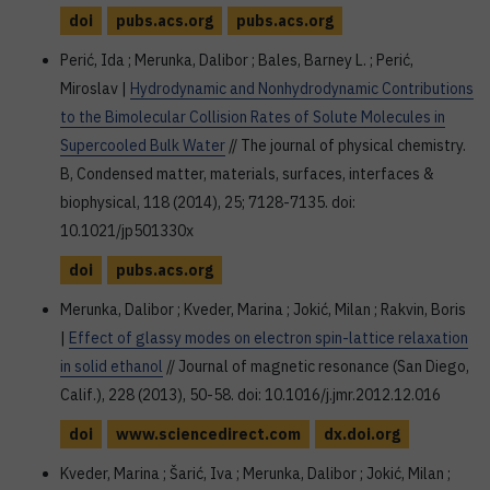
doi
pubs.acs.org
pubs.acs.org
Perić, Ida ; Merunka, Dalibor ; Bales, Barney L. ; Perić,
Miroslav |
Hydrodynamic and Nonhydrodynamic Contributions
to the Bimolecular Collision Rates of Solute Molecules in
Supercooled Bulk Water
// The journal of physical chemistry.
B, Condensed matter, materials, surfaces, interfaces &
biophysical, 118 (2014), 25; 7128-7135. doi:
10.1021/jp501330x
doi
pubs.acs.org
Merunka, Dalibor ; Kveder, Marina ; Jokić, Milan ; Rakvin, Boris
|
Effect of glassy modes on electron spin-lattice relaxation
in solid ethanol
// Journal of magnetic resonance (San Diego,
Calif.), 228 (2013), 50-58. doi: 10.1016/j.jmr.2012.12.016
doi
www.sciencedirect.com
dx.doi.org
Kveder, Marina ; Šarić, Iva ; Merunka, Dalibor ; Jokić, Milan ;