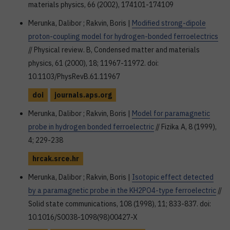
materials physics, 66 (2002), 174101-174109
Merunka, Dalibor ; Rakvin, Boris |
Modified strong-dipole
proton-coupling model for hydrogen-bonded ferroelectrics
// Physical review. B, Condensed matter and materials
physics, 61 (2000), 18; 11967-11972. doi:
10.1103/PhysRevB.61.11967
doi
journals.aps.org
Merunka, Dalibor ; Rakvin, Boris |
Model for paramagnetic
probe in hydrogen bonded ferroelectric
// Fizika A, 8 (1999),
4; 229-238
hrcak.srce.hr
Merunka, Dalibor ; Rakvin, Boris |
Isotopic effect detected
by a paramagnetic probe in the KH2PO4-type ferroelectric
//
Solid state communications, 108 (1998), 11; 833-837. doi:
10.1016/S0038-1098(98)00427-X