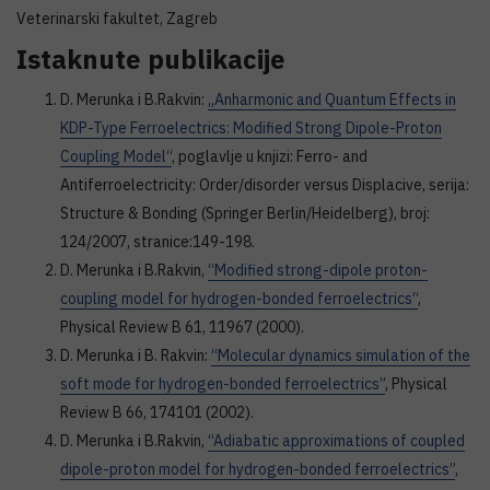
Veterinarski fakultet, Zagreb
Istaknute publikacije
D. Merunka i B.Rakvin:
„Anharmonic and Quantum Effects in
KDP-Type Ferroelectrics: Modified Strong Dipole-Proton
Coupling Model“
, poglavlje u knjizi: Ferro- and
Antiferroelectricity: Order/disorder versus Displacive, serija:
Structure & Bonding (Springer Berlin/Heidelberg), broj:
124/2007, stranice:149-198.
D. Merunka i B.Rakvin,
“Modified strong-dipole proton-
coupling model for hydrogen-bonded ferroelectrics“
,
Physical Review B 61, 11967 (2000).
D. Merunka i B. Rakvin:
“Molecular dynamics simulation of the
soft mode for hydrogen-bonded ferroelectrics”
, Physical
Review B 66, 174101 (2002).
D. Merunka i B.Rakvin,
“Adiabatic approximations of coupled
dipole-proton model for hydrogen-bonded ferroelectrics”
,