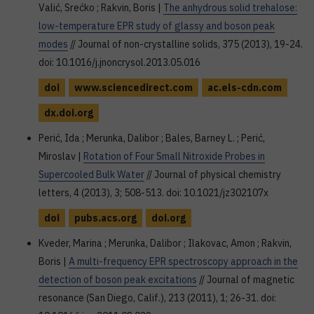
Valić, Srećko ; Rakvin, Boris |
The anhydrous solid trehalose:
low-temperature EPR study of glassy and boson peak
modes
// Journal of non-crystalline solids, 375 (2013), 19-24.
doi: 10.1016/j.jnoncrysol.2013.05.016
doi
www.sciencedirect.com
ac.els-cdn.com
dx.doi.org
Perić, Ida ; Merunka, Dalibor ; Bales, Barney L. ; Perić,
Miroslav |
Rotation of Four Small Nitroxide Probes in
Supercooled Bulk Water
// Journal of physical chemistry
letters, 4 (2013), 3; 508-513. doi: 10.1021/jz302107x
doi
pubs.acs.org
doi.org
Kveder, Marina ; Merunka, Dalibor ; Ilakovac, Amon ; Rakvin,
Boris |
A multi-frequency EPR spectroscopy approach in the
detection of boson peak excitations
// Journal of magnetic
resonance (San Diego, Calif.), 213 (2011), 1; 26-31. doi: