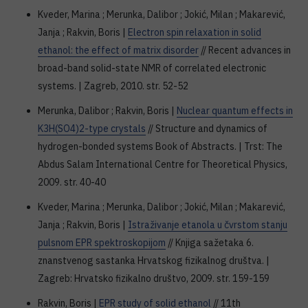
Kveder, Marina ; Merunka, Dalibor ; Jokić, Milan ; Makarević,
Janja ; Rakvin, Boris |
Electron spin relaxation in solid
ethanol: the effect of matrix disorder
// Recent advances in
broad-band solid-state NMR of correlated electronic
systems. | Zagreb, 2010. str. 52-52
Merunka, Dalibor ; Rakvin, Boris |
Nuclear quantum effects in
K3H(SO4)2-type crystals
// Structure and dynamics of
hydrogen-bonded systems Book of Abstracts. | Trst: The
Abdus Salam International Centre for Theoretical Physics,
2009. str. 40-40
Kveder, Marina ; Merunka, Dalibor ; Jokić, Milan ; Makarević,
Janja ; Rakvin, Boris |
Istraživanje etanola u čvrstom stanju
pulsnom EPR spektroskopijom
// Knjiga sažetaka 6.
znanstvenog sastanka Hrvatskog fizikalnog društva. |
Zagreb: Hrvatsko fizikalno društvo, 2009. str. 159-159
Rakvin, Boris |
EPR study of solid ethanol
// 11th