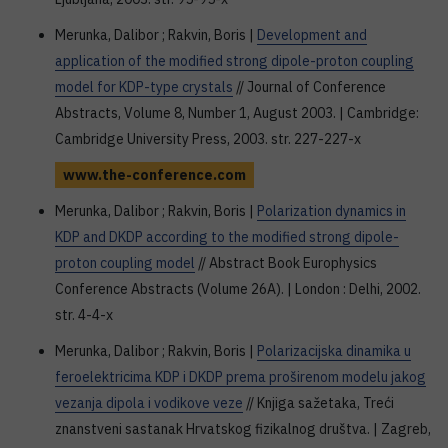
Merunka, Dalibor ; Rakvin, Boris |
Development and
application of the modified strong dipole-proton coupling
model for KDP-type crystals
// Journal of Conference
Abstracts, Volume 8, Number 1, August 2003. | Cambridge:
Cambridge University Press, 2003. str. 227-227-x
www.the-conference.com
Merunka, Dalibor ; Rakvin, Boris |
Polarization dynamics in
KDP and DKDP according to the modified strong dipole-
proton coupling model
// Abstract Book Europhysics
Conference Abstracts (Volume 26A). | London : Delhi, 2002.
str. 4-4-x
Merunka, Dalibor ; Rakvin, Boris |
Polarizacijska dinamika u
feroelektricima KDP i DKDP prema proširenom modelu jakog
vezanja dipola i vodikove veze
// Knjiga sažetaka, Treći
znanstveni sastanak Hrvatskog fizikalnog društva. | Zagreb,