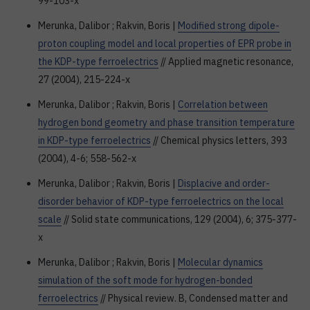
99-103-x
Merunka, Dalibor ; Rakvin, Boris |
Modified strong dipole-
proton coupling model and local properties of EPR probe in
the KDP-type ferroelectrics
// Applied magnetic resonance,
27 (2004), 215-224-x
Merunka, Dalibor ; Rakvin, Boris |
Correlation between
hydrogen bond geometry and phase transition temperature
in KDP-type ferroelectrics
// Chemical physics letters, 393
(2004), 4-6; 558-562-x
Merunka, Dalibor ; Rakvin, Boris |
Displacive and order-
disorder behavior of KDP-type ferroelectrics on the local
scale
// Solid state communications, 129 (2004), 6; 375-377-
x
Merunka, Dalibor ; Rakvin, Boris |
Molecular dynamics
simulation of the soft mode for hydrogen-bonded
ferroelectrics
// Physical review. B, Condensed matter and