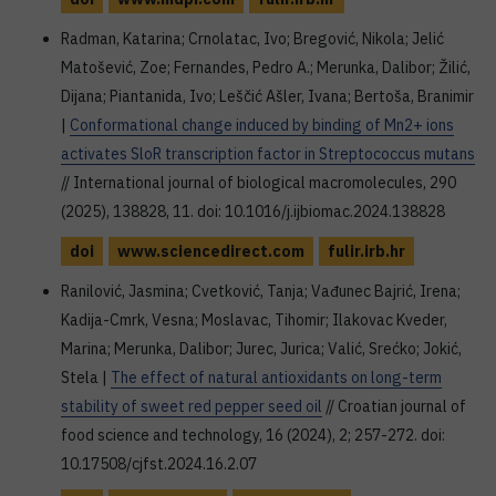
Radman, Katarina; Crnolatac, Ivo; Bregović, Nikola; Jelić
Matošević, Zoe; Fernandes, Pedro A.; Merunka, Dalibor; Žilić,
Dijana; Piantanida, Ivo; Leščić Ašler, Ivana; Bertoša, Branimir
|
Conformational change induced by binding of Mn2+ ions
activates SloR transcription factor in Streptococcus mutans
// International journal of biological macromolecules, 290
(2025), 138828, 11. doi: 10.1016/j.ijbiomac.2024.138828
doi
www.sciencedirect.com
fulir.irb.hr
Ranilović, Jasmina; Cvetković, Tanja; Vađunec Bajrić, Irena;
Kadija-Cmrk, Vesna; Moslavac, Tihomir; Ilakovac Kveder,
Marina; Merunka, Dalibor; Jurec, Jurica; Valić, Srećko; Jokić,
Stela |
The effect of natural antioxidants on long-term
stability of sweet red pepper seed oil
// Croatian journal of
food science and technology, 16 (2024), 2; 257-272. doi:
10.17508/cjfst.2024.16.2.07