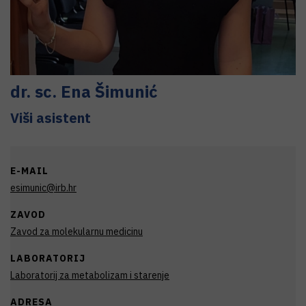
dr. sc.
Ena
Šimunić
Viši asistent
E-MAIL
esimunic@irb.hr
ZAVOD
Zavod za molekularnu medicinu
LABORATORIJ
Laboratorij za metabolizam i starenje
ADRESA