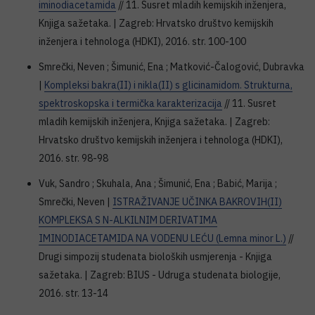
iminodiacetamida
// 11. Susret mladih kemijskih inženjera,
Knjiga sažetaka. | Zagreb: Hrvatsko društvo kemijskih
inženjera i tehnologa (HDKI), 2016. str. 100-100
Smrečki, Neven ; Šimunić, Ena ; Matković-Čalogović, Dubravka
|
Kompleksi bakra(II) i nikla(II) s glicinamidom. Strukturna,
spektroskopska i termička karakterizacija
// 11. Susret
mladih kemijskih inženjera, Knjiga sažetaka. | Zagreb:
Hrvatsko društvo kemijskih inženjera i tehnologa (HDKI),
2016. str. 98-98
Vuk, Sandro ; Skuhala, Ana ; Šimunić, Ena ; Babić, Marija ;
Smrečki, Neven |
ISTRAŽIVANJE UČINKA BAKROVIH(II)
KOMPLEKSA S N-ALKILNIM DERIVATIMA
IMINODIACETAMIDA NA VODENU LEĆU (Lemna minor L.)
//
Drugi simpozij studenata bioloških usmjerenja - Knjiga
sažetaka. | Zagreb: BIUS - Udruga studenata biologije,
2016. str. 13-14