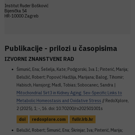
Institut Ruđer Bošković
Bijenička 54
HR-10000 Zagreb
Publikacije - prilozi u časopisima
IZVORNI ZNANSTVENI RAD
Šimunić, Ena; Šešelja, Kate; Podgorski, Iva I.; Pinterić, Marija;
Belužić, Robert; Popović Hadžija, Marijana; Balog, Tihomir;
Habisch, Hansjorg; Madl, Tobias; Sobocanec, Sandra |
Mitochondrial Sirt3 in Kidney Aging: Sex-Specific Links to
Metabolic Homeostasis and Oxidative Stress
// RedoXplore,
2 (2025), 1; -, 16. doi: 10.70200/rx202501001s
doi
redoxplore.com
fulir.irb.hr
Belužić, Robert; Šimunić, Ena; Škrinjar, Iva; Pinterić, Marija;