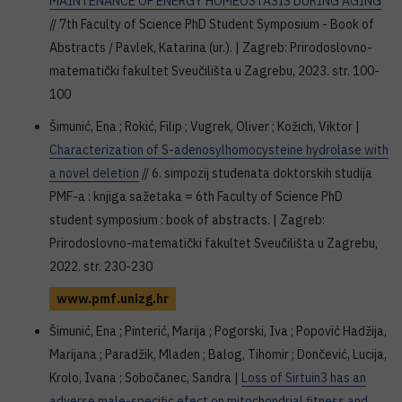
MAINTENANCE OF ENERGY HOMEOSTASIS DURING AGING
// 7th Faculty of Science PhD Student Symposium - Book of
Abstracts / Pavlek, Katarina (ur.). | Zagreb: Prirodoslovno-
matematički fakultet Sveučilišta u Zagrebu, 2023. str. 100-
100
Šimunić, Ena ; Rokić, Filip ; Vugrek, Oliver ; Kožich, Viktor |
Characterization of S-adenosylhomocysteine hydrolase with
a novel deletion
// 6. simpozij studenata doktorskih studija
PMF-a : knjiga sažetaka = 6th Faculty of Science PhD
student symposium : book of abstracts. | Zagreb:
Prirodoslovno-matematički fakultet Sveučilišta u Zagrebu,
2022. str. 230-230
www.pmf.unizg.hr
Šimunić, Ena ; Pinterić, Marija ; Pogorski, Iva ; Popović Hadžija,
Marijana ; Paradžik, Mladen ; Balog, Tihomir ; Dončević, Lucija,
Krolo, Ivana ; Sobočanec, Sandra |
Loss of Sirtuin3 has an
adverse male-specific efect on mitochondrial fitness and