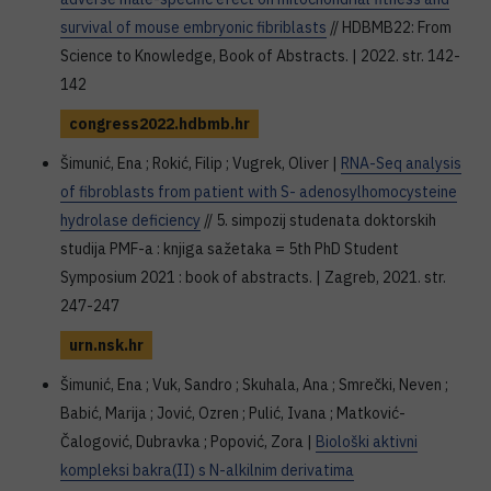
survival of mouse embryonic fibriblasts
// HDBMB22: From
Science to Knowledge, Book of Abstracts. | 2022. str. 142-
142
congress2022.hdbmb.hr
Šimunić, Ena ; Rokić, Filip ; Vugrek, Oliver |
RNA-Seq analysis
of fibroblasts from patient with S- adenosylhomocysteine
hydrolase deficiency
// 5. simpozij studenata doktorskih
studija PMF-a : knjiga sažetaka = 5th PhD Student
Symposium 2021 : book of abstracts. | Zagreb, 2021. str.
247-247
urn.nsk.hr
Šimunić, Ena ; Vuk, Sandro ; Skuhala, Ana ; Smrečki, Neven ;
Babić, Marija ; Jović, Ozren ; Pulić, Ivana ; Matković-
Čalogović, Dubravka ; Popović, Zora |
Biološki aktivni
kompleksi bakra(II) s N-alkilnim derivatima