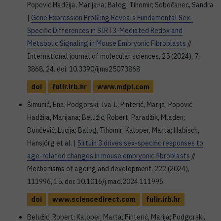
Popović Hadžija, Marijana; Balog, Tihomir; Sobočanec, Sandra
|
Gene Expression Profiling Reveals Fundamental Sex-
Specific Differences in SIRT3-Mediated Redox and
Metabolic Signaling in Mouse Embryonic Fibroblasts
//
International journal of molecular sciences, 25 (2024), 7;
3868, 24. doi: 10.3390/ijms25073868
doi
fulir.irb.hr
www.mdpi.com
Šimunić, Ena; Podgorski, Iva I.; Pinterić, Marija; Popović
Hadžija, Marijana; Belužić, Robert; Paradžik, Mladen;
Dončević, Lucija; Balog, Tihomir; Kaloper, Marta; Habisch,
Hansjörg et al. |
Sirtuin 3 drives sex-specific responses to
age-related changes in mouse embryonic fibroblasts
//
Mechanisms of ageing and development, 222 (2024),
111996, 15. doi: 10.1016/j.mad.2024.111996
doi
www.sciencedirect.com
fulir.irb.hr
Belužić, Robert; Kaloper, Marta; Pinterić, Marija; Podgorski,