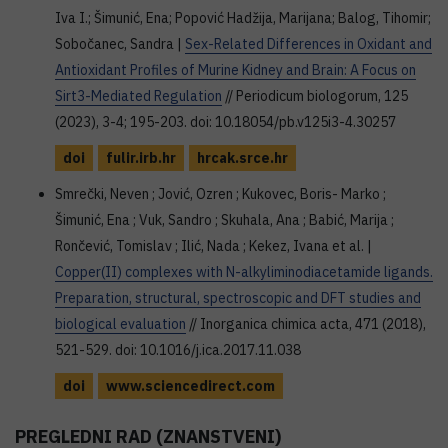
Iva I.; Šimunić, Ena; Popović Hadžija, Marijana; Balog, Tihomir;
Sobočanec, Sandra |
Sex-Related Differences in Oxidant and
Antioxidant Profiles of Murine Kidney and Brain: A Focus on
Sirt3-Mediated Regulation
// Periodicum biologorum, 125
(2023), 3-4; 195-203. doi: 10.18054/pb.v125i3-4.30257
doi
fulir.irb.hr
hrcak.srce.hr
Smrečki, Neven ; Jović, Ozren ; Kukovec, Boris- Marko ;
Šimunić, Ena ; Vuk, Sandro ; Skuhala, Ana ; Babić, Marija ;
Rončević, Tomislav ; Ilić, Nada ; Kekez, Ivana et al. |
Copper(II) complexes with N-alkyliminodiacetamide ligands.
Preparation, structural, spectroscopic and DFT studies and
biological evaluation
// Inorganica chimica acta, 471 (2018),
521-529. doi: 10.1016/j.ica.2017.11.038
doi
www.sciencedirect.com
PREGLEDNI RAD (ZNANSTVENI)