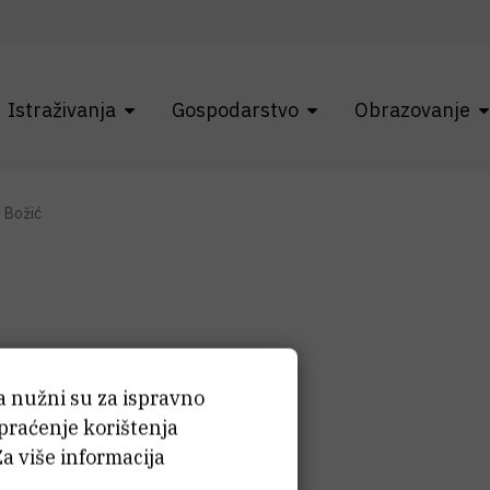
Istraživanja
Gospodarstvo
Obrazovanje
p Božić
ilip
Božić
ća nužni su za ispravno
 praćenje korištenja
Za više informacija
stent