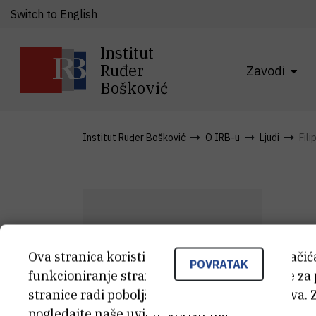
Switch to English
Institut
Ruđer
Zavodi
Bošković
Institut Ruđer Bošković
O IRB-u
Ljudi
Fili
F
Ova stranica koristi kolačiće. Neki od tih kolači
F
B
POVRATAK
funkcioniranje stranice, dok se drugi koriste za
stranice radi poboljšanja korisničkog iskustva. 
Asi
pogledajte naše
uvjete korištenja
.