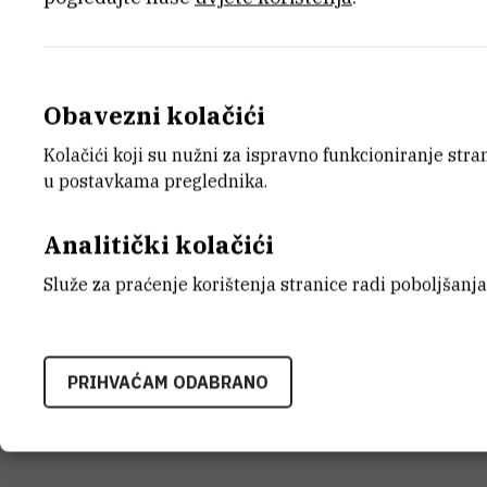
Obavezni kolačići
E-MAIL
ZAVO
Kolačići koji su nužni za ispravno funkcioniranje str
Filip.Bozic@irb.hr
Zavod z
u postavkama preglednika.
TELEFON
LABO
+385 1 457 1316
Laborat
Analitički kolačići
INTERNI BROJ
ADRE
Služe za praćenje korištenja stranice radi poboljšanja
1866
Institu
Bijenič
HR-100
PRIHVAĆAM ODABRANO