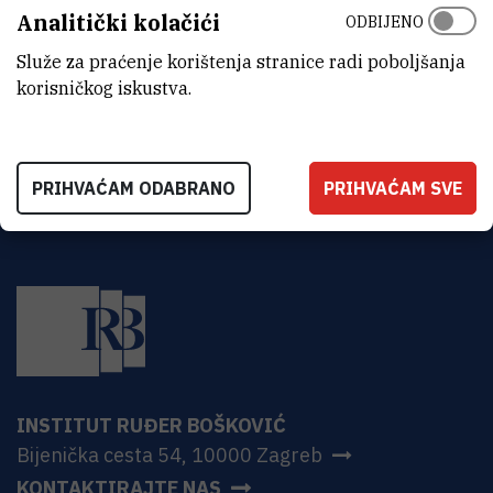
Laboratorij za optiku i optičke tanke slojeve
Analitički kolačići
ODBIJENO
ADRESA
Služe za praćenje korištenja stranice radi poboljšanja
Institut Ruđer Bošković
korisničkog iskustva.
Bijenička 54
HR-10000 Zagreb
PRIHVAĆAM ODABRANO
PRIHVAĆAM SVE
INSTITUT RUĐER BOŠKOVIĆ
Bijenička cesta 54, 10000 Zagreb
KONTAKTIRAJTE NAS