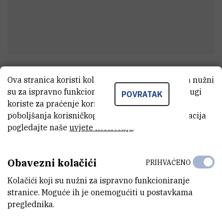
dr. sc.
Ismail Abdelhamid Mohamed
Ova stranica koristi kolačiće. Neki od tih kolačića nužni
Ibrahim
su za ispravno funkcioniranje stranice, dok se drugi
POVRATAK
koriste za praćenje korištenja stranice radi
viši asistent
poboljšanja korisničkog iskustva. Za više informacija
pogledajte naše
uvjete korištenja
.
E-MAIL
Ismail.Ibrahim@irb.hr
Obavezni kolačići
PRIHVAĆENO
ZAVOD
Kolačići koji su nužni za ispravno funkcioniranje
Zavod za fiziku materijala
stranice. Moguće ih je onemogućiti u postavkama
preglednika.
LABORATORIJ