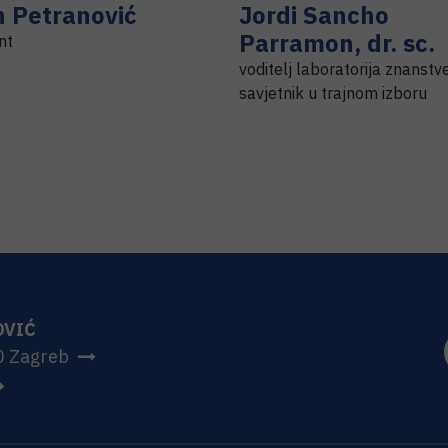
n
Petranović
Jordi
Sancho
Parramon
,
dr. sc.
nt
voditelj laboratorija znanstv
savjetnik u trajnom izboru
OVIĆ
0 Zagreb