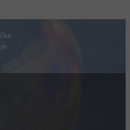
ičke
ije