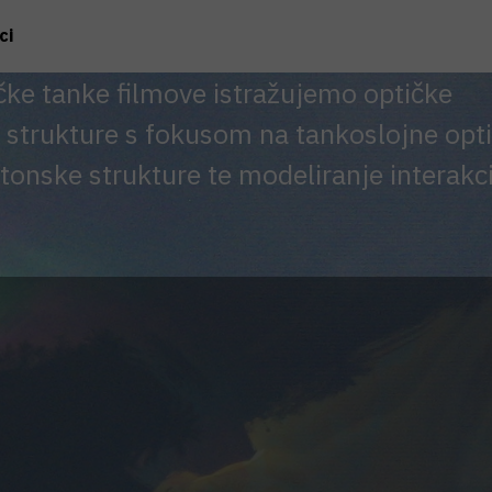
ci
ičke tanke filmove istražujemo optičke
 strukture s fokusom na tankoslojne opt
fotonske strukture te modeliranje interakc