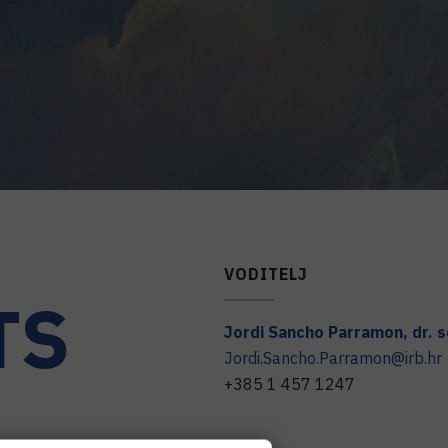
VODITELJ
TS
Jordi
Sancho Parramon
,
dr. s
Jordi.Sancho.Parramon@irb.hr
+385 1 457 1247