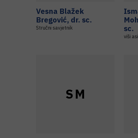
Vesna
Blažek
Ism
Bregović
,
dr. sc.
Mo
sc.
Stručni savjetnik
viši as
S
M