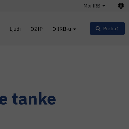
Moj IRB
Ljudi
OZIP
O IRB-u
Pretraži
ke tanke