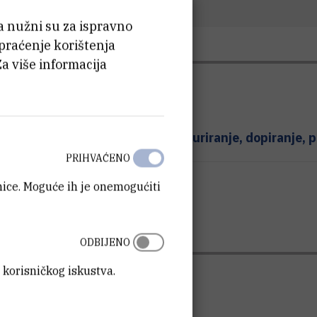
ća nužni su za ispravno
 praćenje korištenja
Za više informacija
 optičkim slojevima - nanostrukturiranje, dopiranje
PRIHVAĆENO
onverziju solarne energije
anice. Moguće ih je onemogućiti
ODBIJENO
 korisničkog iskustva.