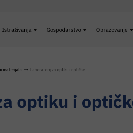
Istraživanja
Gospodarstvo
Obrazovanje
ku materijala
Laboratorij za optiku i optičke...
za optiku i optič