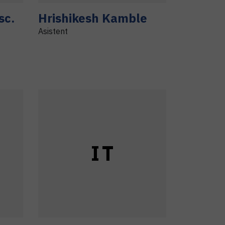
sc.
Hrishikesh
Kamble
Asistent
I
T