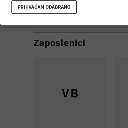
Izrada tankih slojeva & Optička karakte
PRIHVAĆAM ODABRANO
Zaposlenici
V
B