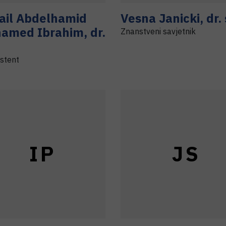
ail Abdelhamid
Vesna
Janicki
,
dr. 
hamed
Ibrahim
,
dr.
Znanstveni savjetnik
istent
I
P
J
S