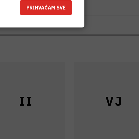
rizacija
PRIHVAĆAM SVE
I
I
V
J