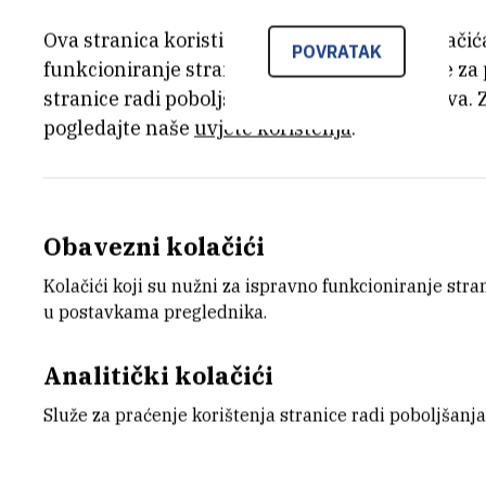
Ova stranica koristi kolačiće. Neki od tih kolači
POVRATAK
funkcioniranje stranice, dok se drugi koriste za
stranice radi poboljšanja korisničkog iskustva. 
Projekti
pogledajte naše
uvjete korištenja
.
Razlaganje električnim poljem u tankim
Obavezni kolačići
Plazmonički alternativni materijali za k
Kolačići koji su nužni za ispravno funkcioniranje str
u postavkama preglednika.
Analitički kolačići
Služe za praćenje korištenja stranice radi poboljšanja
Usluge