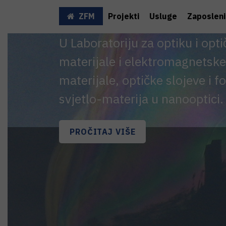
ZFM
Projekti
Usluge
Zaposleni
U Laboratoriju za optiku i opt
materijale i elektromagnetske
materijale, optičke slojeve i 
svjetlo-materija u nanooptici.
PROČITAJ VIŠE