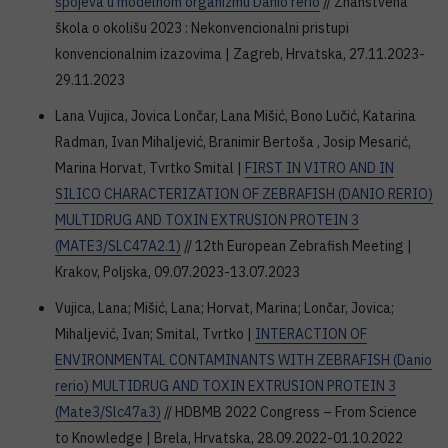
spojeva u modelnom organizmu Danio rerio
// Znanstvena
škola o okolišu 2023 : Nekonvencionalni pristupi
konvencionalnim izazovima | Zagreb, Hrvatska, 27.11.2023-
29.11.2023
Lana Vujica, Jovica Lončar, Lana Mišić, Bono Lučić, Katarina
Radman, Ivan Mihaljević, Branimir Bertoša , Josip Mesarić,
Marina Horvat, Tvrtko Smital |
FIRST IN VITRO AND IN
SILICO CHARACTERIZATION OF ZEBRAFISH (DANIO RERIO)
MULTIDRUG AND TOXIN EXTRUSION PROTEIN 3
(MATE3/SLC47A2.1)
// 12th European Zebrafish Meeting |
Krakov, Poljska, 09.07.2023-13.07.2023
Vujica, Lana; Mišić, Lana; Horvat, Marina; Lončar, Jovica;
Mihaljević, Ivan; Smital, Tvrtko |
INTERACTION OF
ENVIRONMENTAL CONTAMINANTS WITH ZEBRAFISH (Danio
rerio) MULTIDRUG AND TOXIN EXTRUSION PROTEIN 3
(Mate3/Slc47a3)
// HDBMB 2022 Congress – From Science
to Knowledge | Brela, Hrvatska, 28.09.2022-01.10.2022