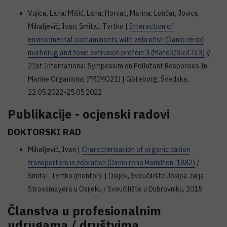
Vujica, Lana; Mišić, Lana; Horvat, Marina; Lončar, Jovica;
Mihaljević, Ivan; Smital, Tvrtko |
Interaction of
environmental contaminants with zebrafish (Danio rerio)
multidrug and toxin extrusion protein 3 (Mate3/Slc47a3)
//
21st International Symposium on Pollutant Responses In
Marine Organisms (PRIMO21) | Göteborg, Švedska,
22.05.2022-25.05.2022
Publikacije - ocjenski radovi
DOKTORSKI RAD
Mihaljević, Ivan |
Characterization of organic cation
transporters in zebrafish (Danio rerio Hamilton, 1882)
/
Smital, Tvrtko (mentor). | Osijek, Sveučilište Josipa Jurja
Strossmayera u Osijeku / Sveučilište u Dubrovniku, 2015
Članstva u profesionalnim
udrugama / društvima