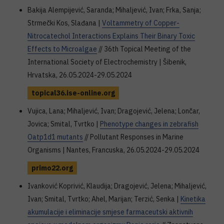
Bakija Alempijević, Saranda; Mihaljević, Ivan; Frka, Sanja;
Strmečki Kos, Slađana |
Voltammetry of Copper-
Nitrocatechol Interactions Explains Their Binary Toxic
Effects to Microalgae
// 36th Topical Meeting of the
International Society of Electrochemistry | Šibenik,
Hrvatska, 26.05.2024-29.05.2024
topical36.ise-online.org
Vujica, Lana; Mihaljević, Ivan; Dragojević, Jelena; Lončar,
Jovica; Smital, Tvrtko |
Phenotype changes in zebrafish
Oatp1d1 mutants
// Pollutant Responses in Marine
Organisms | Nantes, Francuska, 26.05.2024-29.05.2024
primo22.org
Ivanković Koprivić, Klaudija; Dragojević, Jelena; Mihaljević,
Ivan; Smital, Tvrtko; Ahel, Marijan; Terzić, Senka |
Kinetika
akumulacije i eliminacije smjese farmaceutski aktivnih