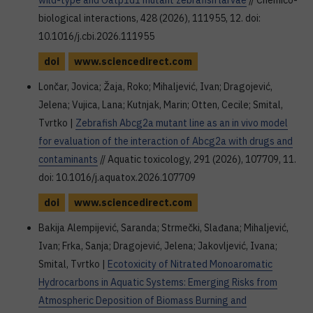
wild-type and Oatp1d1 mutant zebrafish larvae
// Chemico-
biological interactions, 428 (2026), 111955, 12. doi:
10.1016/j.cbi.2026.111955
doi
www.sciencedirect.com
Lončar, Jovica; Žaja, Roko; Mihaljević, Ivan; Dragojević,
Jelena; Vujica, Lana; Kutnjak, Marin; Otten, Cecile; Smital,
Tvrtko |
Zebrafish Abcg2a mutant line as an in vivo model
for evaluation of the interaction of Abcg2a with drugs and
contaminants
// Aquatic toxicology, 291 (2026), 107709, 11.
doi: 10.1016/j.aquatox.2026.107709
doi
www.sciencedirect.com
Bakija Alempijević, Saranda; Strmečki, Slađana; Mihaljević,
Ivan; Frka, Sanja; Dragojević, Jelena; Jakovljević, Ivana;
Smital, Tvrtko |
Ecotoxicity of Nitrated Monoaromatic
Hydrocarbons in Aquatic Systems: Emerging Risks from
Atmospheric Deposition of Biomass Burning and