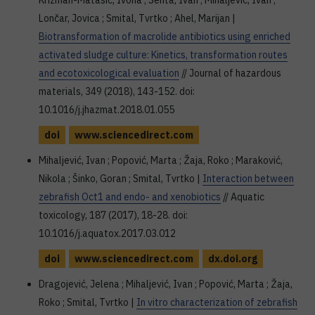
Krizman-Matasić, Ivona ; Senta, Ivan ; Mihaljević, Ivan ;
Lončar, Jovica ; Smital, Tvrtko ; Ahel, Marijan |
Biotransformation of macrolide antibiotics using enriched
activated sludge culture: Kinetics, transformation routes
and ecotoxicological evaluation
// Journal of hazardous
materials, 349 (2018), 143-152. doi:
10.1016/j.jhazmat.2018.01.055
doi
www.sciencedirect.com
Mihaljević, Ivan ; Popović, Marta ; Žaja, Roko ; Maraković,
Nikola ; Šinko, Goran ; Smital, Tvrtko |
Interaction between
zebrafish Oct1 and endo- and xenobiotics
// Aquatic
toxicology, 187 (2017), 18-28. doi:
10.1016/j.aquatox.2017.03.012
doi
www.sciencedirect.com
dx.doi.org
Dragojević, Jelena ; Mihaljević, Ivan ; Popović, Marta ; Žaja,
Roko ; Smital, Tvrtko |
In vitro characterization of zebrafish