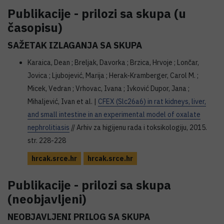
Publikacije - prilozi sa skupa (u
časopisu)
SAŽETAK IZLAGANJA SA SKUPA
Karaica, Dean ; Breljak, Davorka ; Brzica, Hrvoje ; Lončar,
Jovica ; Ljubojević, Marija ; Herak-Kramberger, Carol M. ;
Micek, Vedran ; Vrhovac, Ivana ; Ivković Dupor, Jana ;
Mihaljević, Ivan et al. |
CFEX (Slc26a6) in rat kidneys, liver,
and small intestine in an experimental model of oxalate
nephrolitiasis
// Arhiv za higijenu rada i toksikologiju, 2015.
str. 228-228
hrcak.srce.hr
hrcak.srce.hr
Publikacije - prilozi sa skupa
(neobjavljeni)
NEOBJAVLJENI PRILOG SA SKUPA