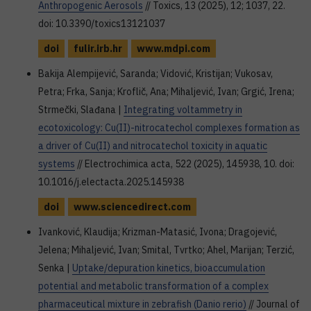
Anthropogenic Aerosols
// Toxics, 13 (2025), 12; 1037, 22.
doi: 10.3390/toxics13121037
doi
fulir.irb.hr
www.mdpi.com
Bakija Alempijević, Saranda; Vidović, Kristijan; Vukosav,
Petra; Frka, Sanja; Kroflič, Ana; Mihaljević, Ivan; Grgić, Irena;
Strmečki, Slađana |
Integrating voltammetry in
ecotoxicology: Cu(II)-nitrocatechol complexes formation as
a driver of Cu(II) and nitrocatechol toxicity in aquatic
systems
// Electrochimica acta, 522 (2025), 145938, 10. doi:
10.1016/j.electacta.2025.145938
doi
www.sciencedirect.com
Ivanković, Klaudija; Krizman-Matasić, Ivona; Dragojević,
Jelena; Mihaljević, Ivan; Smital, Tvrtko; Ahel, Marijan; Terzić,
Senka |
Uptake/depuration kinetics, bioaccumulation
potential and metabolic transformation of a complex
pharmaceutical mixture in zebrafish (Danio rerio)
// Journal of