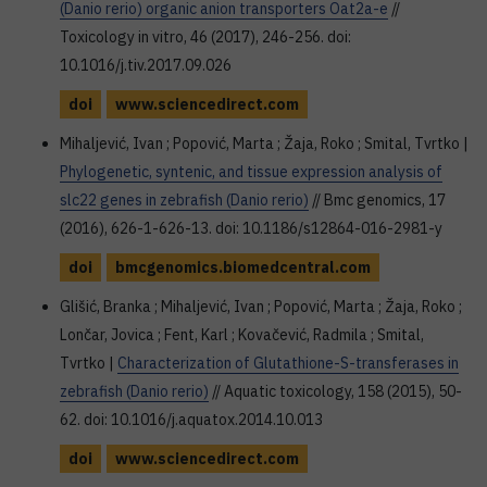
(Danio rerio) organic anion transporters Oat2a-e
//
Toxicology in vitro, 46 (2017), 246-256. doi:
10.1016/j.tiv.2017.09.026
doi
www.sciencedirect.com
Mihaljević, Ivan ; Popović, Marta ; Žaja, Roko ; Smital, Tvrtko |
Phylogenetic, syntenic, and tissue expression analysis of
slc22 genes in zebrafish (Danio rerio)
// Bmc genomics, 17
(2016), 626-1-626-13. doi: 10.1186/s12864-016-2981-y
doi
bmcgenomics.biomedcentral.com
Glišić, Branka ; Mihaljević, Ivan ; Popović, Marta ; Žaja, Roko ;
Lončar, Jovica ; Fent, Karl ; Kovačević, Radmila ; Smital,
Tvrtko |
Characterization of Glutathione-S-transferases in
zebrafish (Danio rerio)
// Aquatic toxicology, 158 (2015), 50-
62. doi: 10.1016/j.aquatox.2014.10.013
doi
www.sciencedirect.com