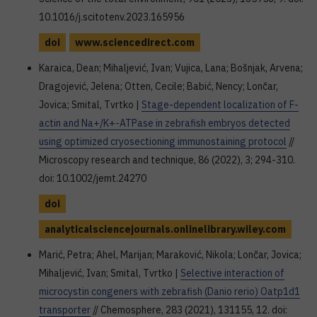
10.1016/j.scitotenv.2023.165956
doi
www.sciencedirect.com
Karaica, Dean; Mihaljević, Ivan; Vujica, Lana; Bošnjak, Arvena;
Dragojević, Jelena; Otten, Cecile; Babić, Nency; Lončar,
Jovica; Smital, Tvrtko |
Stage-dependent localization of F-
actin and Na+/K+-ATPase in zebrafish embryos detected
using optimized cryosectioning immunostaining protocol
//
Microscopy research and technique, 86 (2022), 3; 294-310.
doi: 10.1002/jemt.24270
doi
analyticalsciencejournals.onlinelibrary.wiley.com
Marić, Petra; Ahel, Marijan; Maraković, Nikola; Lončar, Jovica;
Mihaljević, Ivan; Smital, Tvrtko |
Selective interaction of
microcystin congeners with zebrafish (Danio rerio) Oatp1d1
transporter
// Chemosphere, 283 (2021), 131155, 12. doi: