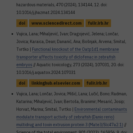
hazardous materials, 470 (2024), 134144, 12. doi:
10.1016/j.jhazmat.2024.134144
doi
www.sciencedirect.com
fulir.irb.hr
Vujica, Lana; Mihaljević, Ivan; Dragojević, Jelena; Lončar,
Jovica; Karaica, Dean; Dananić, Ana; Bošnjak, Arvena; Smital,
Tvrtko |
Functional knockout of the Oatp1d1 membrane
transporter affects toxicity of diclofenac in zebrafish
embryos
// Aquatic toxicology, 273 (2024), 107031, 20. doi:
10.1016/j.aquatox.2024.107031
doi
linkinghub.elsevier.com
fulir.irb.hr
Vujica, Lana; Lončar, Jovica; Mišić, Lana; Lučić, Bono; Radman,
Katarina; Mihaljević, Ivan; Bertoša, Branimir; Mesarić, Josip;
Horvat, Marina; Smital, Tvrtko |
Environmental contaminants
modulate transport activity of zebrafish (Danio rerio)
multidrug and toxin extrusion protein 3 (Mate3/Slc47a2.1)
//
Science of the total environment, 901 (2023), 165956, 9. doi: