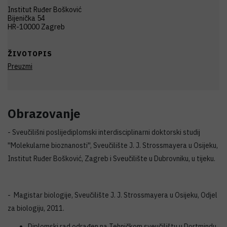
Institut Ruđer Bošković
Bijenička 54
HR-10000 Zagreb
ŽIVOTOPIS
Preuzmi
Obrazovanje
- Sveučilišni poslijediplomski interdisciplinarni doktorski studij
''Molekularne bioznanosti'', Sveučilište J. J. Strossmayera u Osijeku,
Institut Ruđer Bošković, Zagreb i Sveučilište u Dubrovniku, u tijeku.
- Magistar biologije, Sveučilište J. J. Strossmayera u Osijeku, Odjel
za biologiju, 2011.
Diplomski rad odrađen na Tehničkom sveučilištu u Dortmindu,