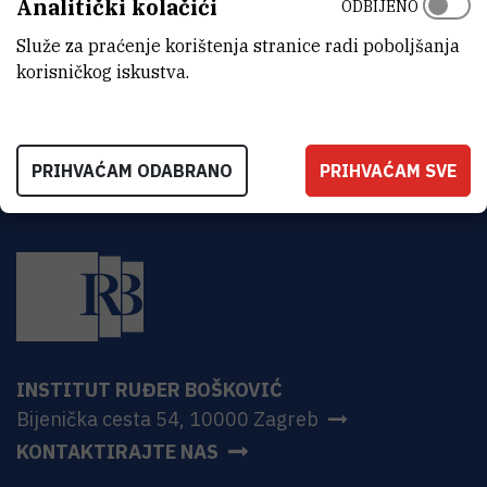
Analitički kolačići
ODBIJENO
ADRESA
Institut Ruđer Bošković
Služe za praćenje korištenja stranice radi poboljšanja
Bijenička 54
korisničkog iskustva.
HR-10000 Zagreb
PRIHVAĆAM ODABRANO
PRIHVAĆAM SVE
INSTITUT RUĐER BOŠKOVIĆ
Bijenička cesta 54, 10000 Zagreb
KONTAKTIRAJTE NAS