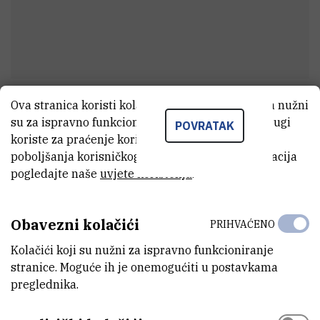
Ova stranica koristi kolačiće. Neki od tih kolačića nužni
Ivan
Petranović
su za ispravno funkcioniranje stranice, dok se drugi
POVRATAK
Asistent
koriste za praćenje korištenja stranice radi
poboljšanja korisničkog iskustva. Za više informacija
pogledajte naše
uvjete korištenja
.
E-MAIL
ipetran@irb.hr
Obavezni kolačići
PRIHVAĆENO
ZAVOD
Kolačići koji su nužni za ispravno funkcioniranje
Zavod za fiziku materijala
stranice. Moguće ih je onemogućiti u postavkama
preglednika.
LABORATORIJ
Laboratorij za optiku i optičke tanke slojeve