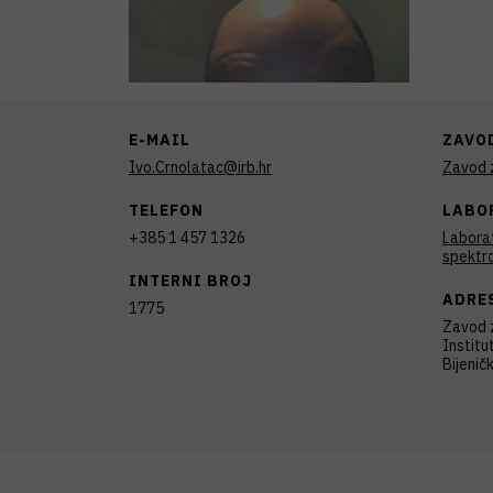
E-MAIL
ZAVO
Ivo.Crnolatac@irb.hr
Zavod z
TELEFON
LABO
+385 1 457 1326
Laborat
spektro
INTERNI BROJ
ADRE
1775
Zavod z
Institu
Bijenič