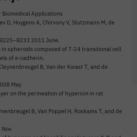
or Biomedical Applications
lev D, Huygens A, Chirvony V, Stutzmann M, de
: B225–B233 2011 June.
n in spheroids composed of T-24 transitional cell
els of e-cadherin.
 Cleynenbreugel B, Van der Kwast T, and de
2008 May
yer on the permeation of hypericin in rat
eynenbreugel B, Van Poppel H, Roskams T, and de
7 Nov