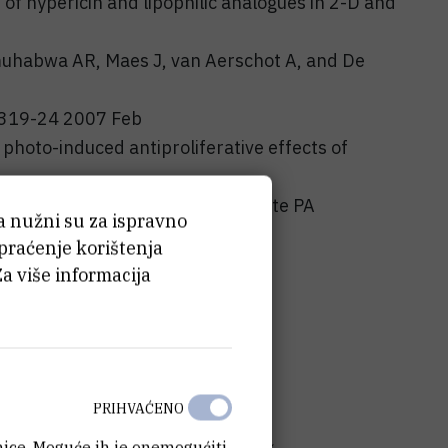
of hypericin and lipophilic analogues in 2-D and
amuhabwa AR, Maes J, van Aerschot A, and De
):319-24 2007 Feb
d photo-induced antiproliferative effects of
 Busson R, Rozenski J, and de Witte PA
ća nužni su za ispravno
3):6347-53 2005 Dec 1
 praćenje korištenja
Za više informacija
rske knjige
PRIHVAĆENO
anice. Moguće ih je onemogućiti