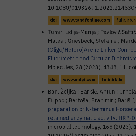
10.1080/01932691.2022.214530
doi
www.tandfonline.com
fulir.irb.h
Tumir, Lidija-Marija ; Pavlović Safti
Matea ; Griesbeck, Stefanie ; Marde
(Oligo/Hetero)Arene Linker Connec
Fluorimetric and Circular Dichroi
Molecules, 28 (2023), 4348, 11. 
doi
www.mdpi.com
fulir.irb.hr
Ban, Željka ; Barišić, Antun ; Crnolat
Filippo ; Bertoša, Branimir ; Barišić
preparation of N-terminus Horsera
retained enzymatic activity: HRP-DN
microbial technology, 168 (2023), 
10.1016/j.enzmictec.2023.11025