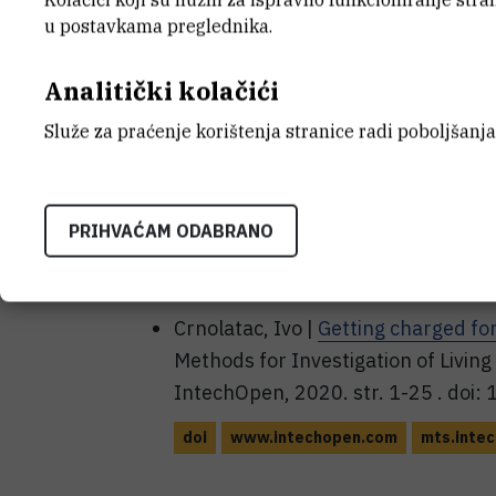
Crnolatac, Ivo; Lang Balija, Maja; P
u postavkama preglednika.
Dubravka |
STEaM4Lika: Održivo sut
- zajednica i razvoj, Lang Balija, Ma
Analitički kolačići
udrugazir.hr
Služe za praćenje korištenja stranice radi poboljšanja
Publikacije - pril
PRIHVAĆAM ODABRANO
IZVORNI ZNANSTVENI RAD
Crnolatac, Ivo |
Getting charged fo
Methods for Investigation of Living
IntechOpen, 2020. str. 1-25 . doi
doi
www.intechopen.com
mts.inte