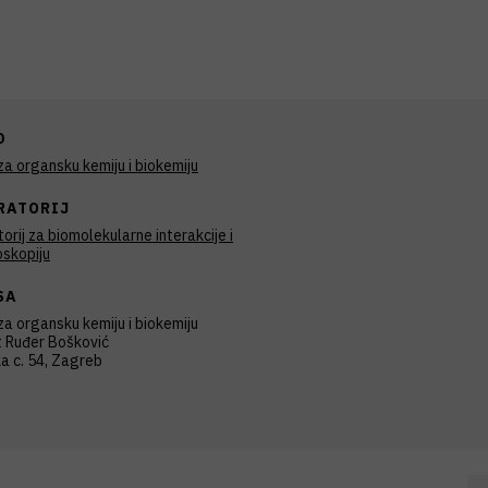
D
a organsku kemiju i biokemiju
RATORIJ
orij za biomolekularne interakcije i
skopiju
SA
a organsku kemiju i biokemiju
t Ruđer Bošković
ka c. 54, Zagreb