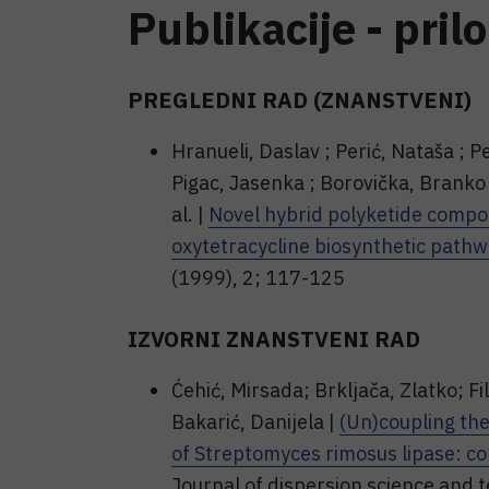
Publikacije - pril
PREGLEDNI RAD (ZNANSTVENI)
Hranueli, Daslav ; Perić, Nataša ; P
Pigac, Jasenka ; Borovička, Branko ;
al. |
Novel hybrid polyketide compo
oxytetracycline biosynthetic path
(1999), 2; 117-125
IZVORNI ZNANSTVENI RAD
Ćehić, Mirsada; Brkljača, Zlatko; Fil
Bakarić, Danijela |
(Un)coupling the 
of Streptomyces rimosus lipase: c
Journal of dispersion science and t