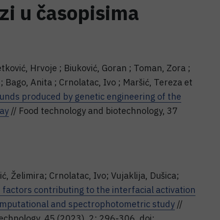
ozi u časopisima
etković, Hrvoje ; Biuković, Goran ; Toman, Zora ;
 Bago, Anita ; Crnolatac, Ivo ; Maršić, Tereza et
unds produced by genetic engineering of the
way
// Food technology and biotechnology, 37
ić, Želimira; Crnolatac, Ivo; Vujaklija, Dušica;
factors contributing to the interfacial activation
omputational and spectrophotometric study
//
echnology, 45 (2023), 2; 296-306. doi: