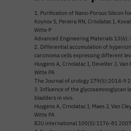
1. Purification of Nano-Porous Silicon f
Koynov S, Pereira RN, Crnolatac I, Kova
Witte P
Advanced Engineering Materials 13(6)
2. Differential accumulation of hyperici
carcinoma cells expressing different lev
Huygens A, Crnolatac I, Develter J, Van
Witte PA
The Journal of urology 179(5):2014-9 
3. Influence of the glycosaminoglycan la
bladders in vivo.
Huygens A, Crnolatac I, Maes J, Van Cl
Witte PA
BJU international 100(5):1176-81 200