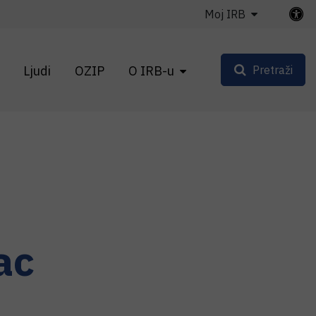
Moj IRB
Ljudi
OZIP
O IRB-u
Pretraži
ac