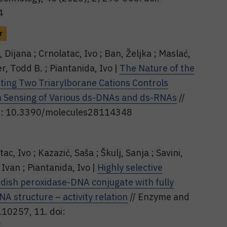
4
r
ć, Dijana ; Crnolatac, Ivo ; Ban, Željka ; Maslać,
r, Todd B. ; Piantanida, Ivo |
The Nature of the
ting Two Triarylborane Cations Controls
sm Sensing of Various ds-DNAs and ds-RNAs
//
doi: 10.3390/molecules28114348
ac, Ivo ; Kazazić, Saša ; Škulj, Sanja ; Savini,
, Ivan ; Piantanida, Ivo |
Highly selective
dish peroxidase-DNA conjugate with fully
A structure – activity relation
// Enzyme and
110257, 11. doi:
7