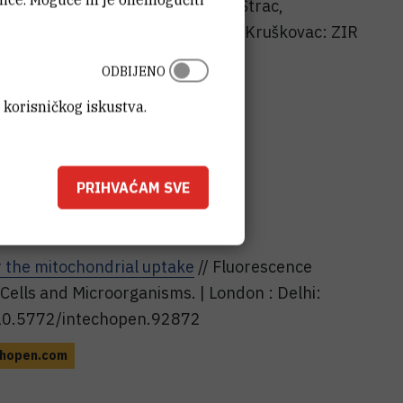
aar, Dalibor; Ravlić, Sanda; Švob Štrac,
ra: klima, voda, tlo i budućnost
. Kruškovac: ZIR
ja (ur.), 2025
ODBIJENO
 korisničkog iskustva.
ozi u knjigama
PRIHVAĆAM SVE
r the mitochondrial uptake
// Fluorescence
 Cells and Microorganisms. | London : Delhi:
: 10.5772/intechopen.92872
chopen.com