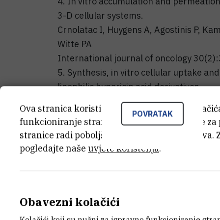
4. In vitro accumulation and permeation 
3-D cellular systems.
Crnolatac I, Huygens A, Agostinis P, K
Witte PA
International journal of oncology 30(2
5. Synthesis, in vitro cellular uptake an
lipophilic hypericin acid derivatives.
Crnolatac I, Huygens A, van Aerschot A,
Ova stranica koristi kolačiće. Neki od tih kolači
POVRATAK
Bioorganic & medicinal chemistry 13(2
funkcioniranje stranice, dok se drugi koriste za
Popis radova iz CROSBI baze
stranice radi poboljšanja korisničkog iskustva. 
pogledajte naše
uvjete korištenja
.
Publikacije - auto
PRIRUČNIK
Obavezni kolačići
Kolačići koji su nužni za ispravno funkcioniranje str