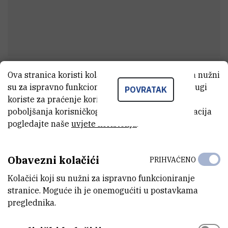
Ova stranica koristi kolačiće. Neki od tih kolačića nužni
Janja
Josić
su za ispravno funkcioniranje stranice, dok se drugi
POVRATAK
Asistent
koriste za praćenje korištenja stranice radi
poboljšanja korisničkog iskustva. Za više informacija
pogledajte naše
uvjete korištenja
.
E-MAIL
jjosic@irb.hr
Obavezni kolačići
PRIHVAĆENO
ZAVOD
Kolačići koji su nužni za ispravno funkcioniranje
Zavod za molekularnu medicinu
stranice. Moguće ih je onemogućiti u postavkama
preglednika.
LABORATORIJ
Laboratorij za proteinsku dinamiku