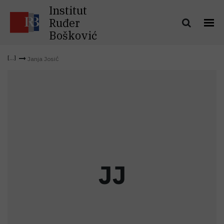
Institut
Ruđer
Bošković
Janja Josić
J
J