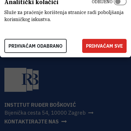
Analitički kolačići
ODBIJENO
ADRESA
Institut Ruđer Bošković
Služe za praćenje korištenja stranice radi poboljšanja
Bijenička 54
korisničkog iskustva.
HR-10000 Zagreb
PRIHVAĆAM ODABRANO
PRIHVAĆAM SVE
INSTITUT RUĐER BOŠKOVIĆ
Bijenička cesta 54, 10000 Zagreb
KONTAKTIRAJTE NAS