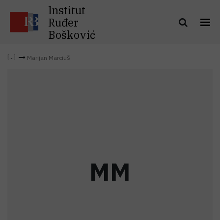
Institut
Ruđer
Bošković
Marijan Marciuš
M
M