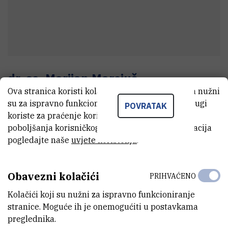
dr. sc.
Marijan
Marciuš
Ova stranica koristi kolačiće. Neki od tih kolačića nužni
Stručni savjetnik
su za ispravno funkcioniranje stranice, dok se drugi
POVRATAK
koriste za praćenje korištenja stranice radi
poboljšanja korisničkog iskustva. Za više informacija
E-MAIL
pogledajte naše
uvjete korištenja
.
Marijan.Marcius@irb.hr
INTERNI BROJ
Obavezni kolačići
PRIHVAĆENO
1583
Kolačići koji su nužni za ispravno funkcioniranje
ZAVOD
stranice. Moguće ih je onemogućiti u postavkama
Zavod za kemiju materijala
preglednika.