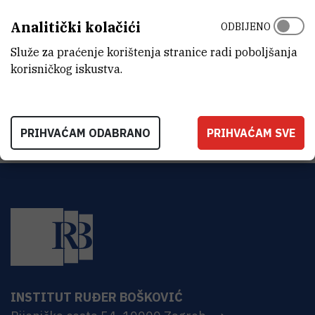
LABORATORIJ
Analitički kolačići
ODBIJENO
Laboratorij za sintezu novih materijala
Služe za praćenje korištenja stranice radi poboljšanja
ADRESA
korisničkog iskustva.
Institut Ruđer Bošković
Bijenička 54
HR-10000 Zagreb
PRIHVAĆAM ODABRANO
PRIHVAĆAM SVE
INSTITUT RUĐER BOŠKOVIĆ