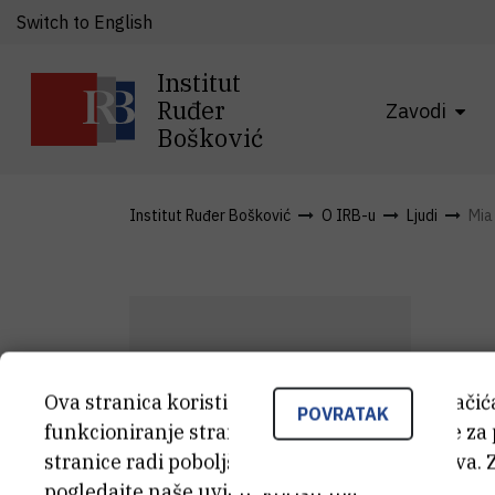
Switch to English
Institut
Ruđer
Zavodi
Bošković
Institut Ruđer Bošković
O IRB-u
Ljudi
Mia
M
Ova stranica koristi kolačiće. Neki od tih kolači
M
M
POVRATAK
funkcioniranje stranice, dok se drugi koriste za
stranice radi poboljšanja korisničkog iskustva. 
Asi
pogledajte naše
uvjete korištenja
.