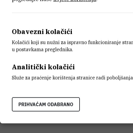
Obavezni kolačići
E-MAIL
ZAVO
Kolačići koji su nužni za ispravno funkcioniranje str
mmesic@irb.hr
Zavod z
u postavkama preglednika.
LABO
Laborat
Analitički kolačići
ADRE
Služe za praćenje korištenja stranice radi poboljšanja
Institu
Bijenič
HR-100
PRIHVAĆAM ODABRANO