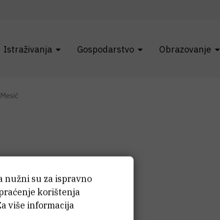
Istraživanja
Gospodarstvo
Obrazovanje
 Mesić
ia
Mesić
ća nužni su za ispravno
 praćenje korištenja
Za više informacija
stent