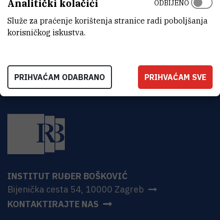
Analitički kolačići
ODBIJENO
ADRESA
Institut Ruđer Bošković
Služe za praćenje korištenja stranice radi poboljšanja
Bijenička 54
korisničkog iskustva.
HR-10000 Zagreb
PRIHVAĆAM ODABRANO
PRIHVAĆAM SVE
INSTITUT RUĐER BOŠKOVIĆ
Bijenička cesta 54, 10000 Zagreb
KONTAKTIRAJTE NAS