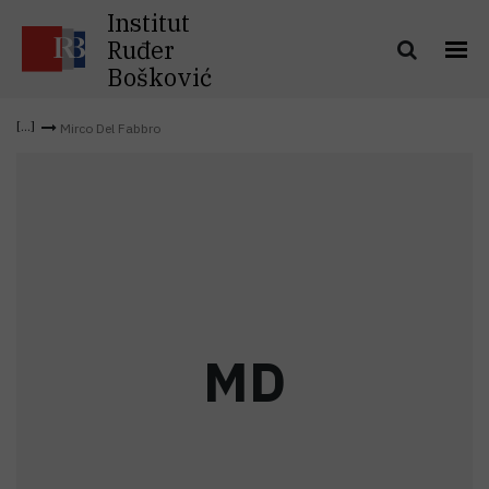
Institut
Ruđer
Bošković
Mirco Del Fabbro
M
D