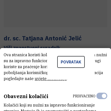
dr. sc.
Tatjana
Antonić Jelić
Viši znanstveni suradnik
Ova stranica koristi kolačiće. Neki od tih kolačića nužni
su za ispravno funkcioniranje stranice, dok se drugi
POVRATAK
koriste za praćenje korištenja stranice radi
E-MAIL
poboljšanja korisničkog iskustva. Za više informacija
Tatjana.Antonic-Jelic@irb.hr
pogledajte naše
uvjete korištenja
.
TELEFON
+385 1 468 0236
Obavezni kolačići
PRIHVAĆENO
INTERNI BROJ
1390
Kolačići koji su nužni za ispravno funkcioniranje