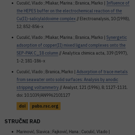
Cuculić, Vlado ; Mlakar, Marina ; Branica, Marko |
Influence of
the HEPES buffer on the electrochemical reaction of the
Cu(II)-salicylaldoxime complex
// Electroanalysis, 10 (1998),
12; 852-856-x
Cuculić, Vlado ; Mlakar, Marina ; Branica, Marko |
Synergetic
adsorption of copper(II) mixed ligand complexes onto the
SEP-PAK C_18 column
// Analytica chimica acta, 339 (1997),
1-2; 181-186-x
Cuculić, Vlado ; Branica, Marko |
Adsorption of trace metals
from seawater onto solid surfaces: Analysis by anodic
stripping voltammetry
// Analyst, 121 (1996), 8; 1127-1131.
doi: 10.1039/AN9962101127
doi
pubs.rsc.org
STRUČNI RAD
Marinović, Slavica ; Fajković, Hana ; Cuculić, Vlado |