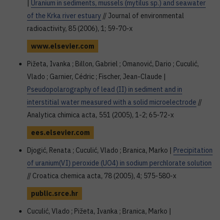
|
Uranium in sediments, mussels (mytilus sp.) and seawater
of the Krka river estuary
// Journal of environmental
radioactivity, 85 (2006), 1; 59-70-x
www.elsevier.com
Pižeta, Ivanka ; Billon, Gabriel ; Omanović, Dario ; Cuculić,
Vlado ; Garnier, Cédric ; Fischer, Jean-Claude |
Pseudopolarography of lead (II) in sediment and in
interstitial water measured with a solid microelectrode
//
Analytica chimica acta, 551 (2005), 1-2; 65-72-x
ees.elsevier.com
Djogić, Renata ; Cuculić, Vlado ; Branica, Marko |
Precipitation
of uranium(VI) peroxide (UO4) in sodium perchlorate solution
// Croatica chemica acta, 78 (2005), 4; 575-580-x
public.srce.hr
Cuculić, Vlado ; Pižeta, Ivanka ; Branica, Marko |