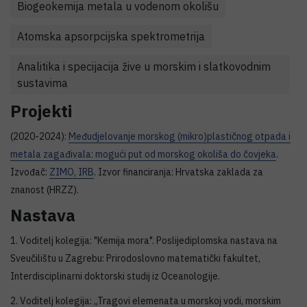
Biogeokemija metala u vodenom okolišu
Atomska apsorpcijska spektrometrija
Analitika i specijacija žive u morskim i slatkovodnim
sustavima
Projekti
(2020-2024):
Međudjelovanje morskog (mikro)plastičnog otpada i
metala zagađivala: mogući put od morskog okoliša do čovjeka
.
Izvođač:
ZIMO, IRB
. Izvor financiranja: Hrvatska zaklada za
znanost (HRZZ).
Nastava
1. Voditelj kolegija: "Kemija mora". Poslijediplomska nastava na
Sveučilištu u Zagrebu: Prirodoslovno matematički fakultet,
Interdisciplinarni doktorski studij iz Oceanologije.
2. Voditelj kolegija: „Tragovi elemenata u morskoj vodi, morskim