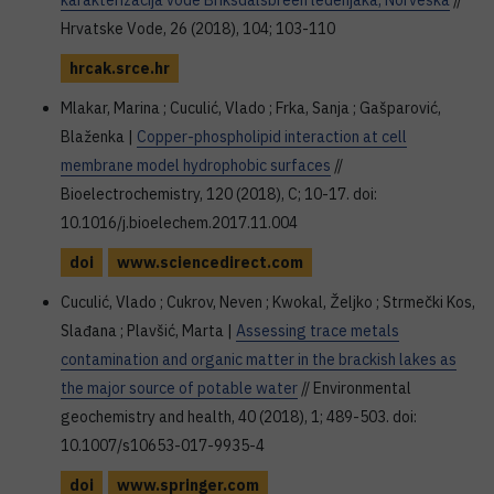
karakterizacija vode Briksdalsbreen ledenjaka, Norveška
//
Hrvatske Vode, 26 (2018), 104; 103-110
hrcak.srce.hr
Mlakar, Marina ; Cuculić, Vlado ; Frka, Sanja ; Gašparović,
Blaženka |
Copper-phospholipid interaction at cell
membrane model hydrophobic surfaces
//
Bioelectrochemistry, 120 (2018), C; 10-17. doi:
10.1016/j.bioelechem.2017.11.004
doi
www.sciencedirect.com
Cuculić, Vlado ; Cukrov, Neven ; Kwokal, Željko ; Strmečki Kos,
Slađana ; Plavšić, Marta |
Assessing trace metals
contamination and organic matter in the brackish lakes as
the major source of potable water
// Environmental
geochemistry and health, 40 (2018), 1; 489-503. doi:
10.1007/s10653-017-9935-4
doi
www.springer.com