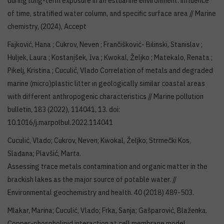
during long-term exposure in an estuarine environment: influence
of time, stratified water column, and specific surface area // Marine
chemistry, (2024), Accept
Fajković, Hana ; Cukrov, Neven ; Frančišković- Bilinski, Stanislav ;
Huljek, Laura ; Kostanjšek, Iva ; Kwokal, Željko ; Matekalo, Renata ;
Pikelj, Kristina ; Cuculić, Vlado Correlation of metals and degraded
marine (micro)plastic litter in geologically similar coastal areas
with different anthropogenic characteristics // Marine pollution
bulletin, 183 (2022), 114041, 13. doi:
10.1016/j.marpolbul.2022.114041
Cuculić, Vlado; Cukrov, Neven; Kwokal, Željko; Strmečki Kos,
Slađana; Plavšić, Marta.
Assessing trace metals contamination and organic matter in the
brackish lakes as the major source of potable water. //
Environmental geochemistry and health. 40 (2018) 489-503.
Mlakar, Marina; Cuculić, Vlado; Frka, Sanja; Gašparović, Blaženka.
Copper-phospholipid interaction at cell membrane model