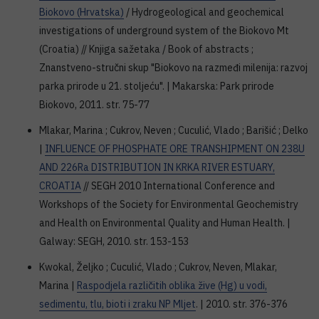
Biokovo (Hrvatska)
/ Hydrogeological and geochemical
investigations of underground system of the Biokovo Mt
(Croatia) // Knjiga sažetaka / Book of abstracts ;
Znanstveno-stručni skup "Biokovo na razmeđi milenija: razvoj
parka prirode u 21. stoljeću". | Makarska: Park prirode
Biokovo, 2011. str. 75-77
Mlakar, Marina ; Cukrov, Neven ; Cuculić, Vlado ; Barišić ; Delko
|
INFLUENCE OF PHOSPHATE ORE TRANSHIPMENT ON 238U
AND 226Ra DISTRIBUTION IN KRKA RIVER ESTUARY,
CROATIA
// SEGH 2010 International Conference and
Workshops of the Society for Environmental Geochemistry
and Health on Environmental Quality and Human Health. |
Galway: SEGH, 2010. str. 153-153
Kwokal, Željko ; Cuculić, Vlado ; Cukrov, Neven, Mlakar,
Marina |
Raspodjela različitih oblika žive (Hg) u vodi,
sedimentu, tlu, bioti i zraku NP Mljet
. | 2010. str. 376-376