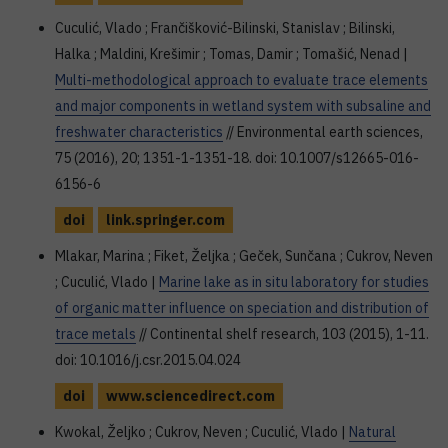
Cuculić, Vlado ; Frančišković-Bilinski, Stanislav ; Bilinski,
Halka ; Maldini, Krešimir ; Tomas, Damir ; Tomašić, Nenad |
Multi-methodological approach to evaluate trace elements
and major components in wetland system with subsaline and
freshwater characteristics
// Environmental earth sciences,
75 (2016), 20; 1351-1-1351-18. doi: 10.1007/s12665-016-
6156-6
doi
link.springer.com
Mlakar, Marina ; Fiket, Željka ; Geček, Sunčana ; Cukrov, Neven
; Cuculić, Vlado |
Marine lake as in situ laboratory for studies
of organic matter influence on speciation and distribution of
trace metals
// Continental shelf research, 103 (2015), 1-11.
doi: 10.1016/j.csr.2015.04.024
doi
www.sciencedirect.com
Kwokal, Željko ; Cukrov, Neven ; Cuculić, Vlado |
Natural