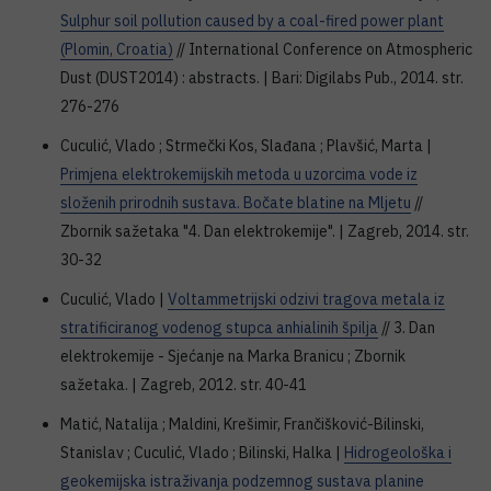
Sulphur soil pollution caused by a coal-fired power plant
(Plomin, Croatia)
// International Conference on Atmospheric
Dust (DUST2014) : abstracts. | Bari: Digilabs Pub., 2014. str.
276-276
Cuculić, Vlado ; Strmečki Kos, Slađana ; Plavšić, Marta |
Primjena elektrokemijskih metoda u uzorcima vode iz
složenih prirodnih sustava. Bočate blatine na Mljetu
//
Zbornik sažetaka "4. Dan elektrokemije". | Zagreb, 2014. str.
30-32
Cuculić, Vlado |
Voltammetrijski odzivi tragova metala iz
stratificiranog vodenog stupca anhialinih špilja
// 3. Dan
elektrokemije - Sjećanje na Marka Branicu ; Zbornik
sažetaka. | Zagreb, 2012. str. 40-41
Matić, Natalija ; Maldini, Krešimir, Frančišković-Bilinski,
Stanislav ; Cuculić, Vlado ; Bilinski, Halka |
Hidrogeološka i
geokemijska istraživanja podzemnog sustava planine