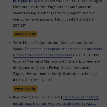
microplastics by DSC
// 28HSKIKI : 28th Croatian Meeting of
Chemists and Chemical Engineers and 6th Symposium
Vladimir Prelog : Book of Abstracts. | Zagreb: Hrvatsko
društvo kemijskih inženjera i tehnologa (HDKI), 2023. str.
237-237
www.hdki.hr
Viskić, Marko ; Rapljenović, Ana ; Cukrov, Neven ; Cuculić,
Vlado |
Trace metal adsorption on plastic pellets and fibers
in the marine and estuarine environment
// 28HSKIKI : 28th
Croatian Meeting of Chemists and Chemical Engineers and
6th Symposium Vladimir Prelog : Book of Abstracts. |
Zagreb: Hrvatsko društvo kemijskih inženjera i tehnologa
(HDKI), 2023. str. 137-137
www.hdki.hr
Rapljenović, Ana ; Cuculić, Vlado |
Comparison of the trace
metals mass fractions adsorbed on the beached plastic