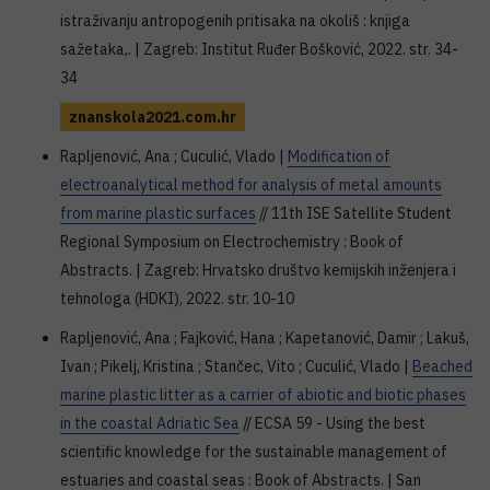
istraživanju antropogenih pritisaka na okoliš : knjiga
sažetaka,. | Zagreb: Institut Ruđer Bošković, 2022. str. 34-
34
znanskola2021.com.hr
Rapljenović, Ana ; Cuculić, Vlado |
Modification of
electroanalytical method for analysis of metal amounts
from marine plastic surfaces
// 11th ISE Satellite Student
Regional Symposium on Electrochemistry : Book of
Abstracts. | Zagreb: Hrvatsko društvo kemijskih inženjera i
tehnologa (HDKI), 2022. str. 10-10
Rapljenović, Ana ; Fajković, Hana ; Kapetanović, Damir ; Lakuš,
Ivan ; Pikelj, Kristina ; Stančec, Vito ; Cuculić, Vlado |
Beached
marine plastic litter as a carrier of abiotic and biotic phases
in the coastal Adriatic Sea
// ECSA 59 - Using the best
scientific knowledge for the sustainable management of
estuaries and coastal seas : Book of Abstracts. | San