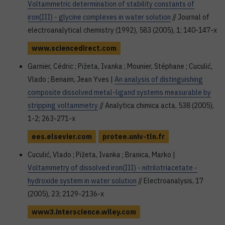
Voltammetric determination of stability constants of
iron(III) - glycine complexes in water solution
// Journal of
electroanalytical chemistry (1992), 583 (2005), 1; 140-147-x
www.sciencedirect.com
Garnier, Cédric ; Pižeta, Ivanka ; Mounier, Stéphane ; Cuculić,
Vlado ; Benaim, Jean Yves |
An analysis of distinguishing
composite dissolved metal-ligand systems measurable by
stripping voltammetry
// Analytica chimica acta, 538 (2005),
1-2; 263-271-x
ees.elsevier.com
protee.univ-tln.fr
Cuculić, Vlado ; Pižeta, Ivanka ; Branica, Marko |
Voltammetry of dissolved iron(III) - nitrilotriacetate -
hydroxide system in water solution
// Electroanalysis, 17
(2005), 23; 2129-2136-x
www3.interscience.wiley.com