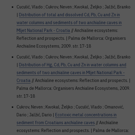
Cuculić, Vlado ; Cukrov, Neven ; Kwokal, Željko ; Jalžić, Branko
|
Distribution of total and dissolved Cd, Pb, Cu and Zn in
water columns and sediments of two anchialine caves in
Mljet National Park - Croatia
// Anchialine ecosystems:
Reflection and prospects. | Palma de Mallorca: Organisers
Anchialine Ecosystems, 2009. str. 17-18
Cuculić, Vlado ; Cukrov, Neven ; Kwokal, Željko ; Jalžić, Branko
|
Distribution of Hg, Cd, Pb, Cu and Zn in water columns and
sediments of two anchialine caves in Mljet National Park -
Croatia
// Anchialine ecosystems: Reflection and prospects. |
Palma de Mallorca: Organisers Anchialine Ecosystems, 2009.
str. 17-18
Cukrov, Neven ; Kwokal, Željko ; Cuculić, Vlado ; Omanović,
Dario ; Jalžić, Dario |
Ecotoxic metal concentrations in
sediment from Croatians anchialine caves
// Anchialine
ecosystems: Reflection and prospects. | Palma de Mallorca: