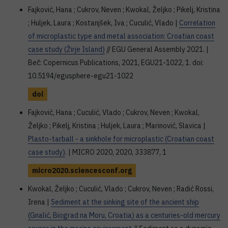
Fajković, Hana ; Cukrov, Neven ; Kwokal, Željko ; Pikelj, Kristina
; Huljek, Laura ; Kostanjšek, Iva ; Cuculić, Vlado |
Correlation
of microplastic type and metal association: Croatian coast
case study (Žirje Island)
// EGU General Assembly 2021. |
Beč: Copernicus Publications, 2021, EGU21-1022, 1. doi:
10.5194/egusphere-egu21-1022
doi
Fajković, Hana ; Cuculić, Vlado ; Cukrov, Neven ; Kwokal,
Željko ; Pikelj, Kristina ; Huljek, Laura ; Marinović, Slavica |
Plasto-tarball - a sinkhole for microplastic (Croatian coast
case study)
. | MICRO 2020, 2020, 333877, 1
micro2020.sciencesconf.org
Kwokal, Željko ; Cuculić, Vlado ; Cukrov, Neven ; Radić Rossi,
Irena |
Sediment at the sinking site of the ancient ship
(Gnalić, Biograd na Moru, Croatia) as a centuries-old mercury