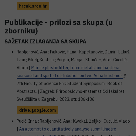
hrcak.srce.hr
Publikacije - prilozi sa skupa (u
zborniku)
SAŽETAK IZLAGANJA SA SKUPA
Rapljenović, Ana ; Fajković, Hana ; Kapetanović, Damir ; Lakuš,
Ivan ; Pikelj, Kristina ; Purgar, Marija ; Stančec, Vito ; Cuculić,
Vlado |
Marine plastic litter, trace metals and bacteria:
seasonal and spatial distribution on two Adriatic islands
//
7th Faculty of Science PhD Student Symposium : Book of
Abstracts. | Zagreb: Prirodoslovno-matematički fakultet
Sveučilišta u Zagrebu, 2023. str. 136-136
drive.google.com
Pucić, Irina ; Rapljenović, Ana ; Kwokal, Željko ; Cuculić, Vlado
|
An attempt to quantitatively analyse submillimetre