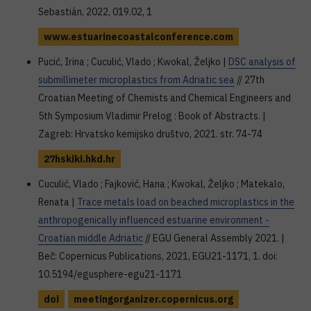
Sebastián, 2022, 019.02, 1
www.estuarinecoastalconference.com
Pucić, Irina ; Cuculić, Vlado ; Kwokal, Željko |
DSC analysis of
submillimeter microplastics from Adriatic sea
// 27th
Croatian Meeting of Chemists and Chemical Engineers and
5th Symposium Vladimir Prelog : Book of Abstracts. |
Zagreb: Hrvatsko kemijsko društvo, 2021. str. 74-74
27hskiki.hkd.hr
Cuculić, Vlado ; Fajković, Hana ; Kwokal, Željko ; Matekalo,
Renata |
Trace metals load on beached microplastics in the
anthropogenically influenced estuarine environment -
Croatian middle Adriatic
// EGU General Assembly 2021. |
Beč: Copernicus Publications, 2021, EGU21-1171, 1. doi:
10.5194/egusphere-egu21-1171
doi
meetingorganizer.copernicus.org