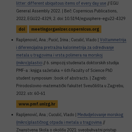
litter: different ubiquitous items of every day use
// EGU
General Assembly 2022. | Beč: Copernicus Publications,
2022, EGU22-4329, 2. doi: 10.5194/egusphere-egu22-4329
doi
meetingorganizer.copernicus.org
Rapljenović, Ana ; Pucić, Irina ; Cuculić, Vlado |
Voltammetrija
i diferencijalna pretražna kalorimetrija za određivanje
metala u tragovima i vrsta polimera na morskoj
(mikro)plastici
// 6. simpozij studenata doktorskih studija
PMF-a : knjiga sažetaka = 6th Faculty of Science PhD
student symposium : book of abstracts. | Zagreb:
Prirodoslovno-matematički fakultet Sveučilišta u Zagrebu,
2022. str. 60-61
www.pmf.unizg.hr
Rapljenović, Ana ; Cuculić, Vlado |
Međudjelovanje morskog
(mikro)plastičnog otpada i metala u tragovima
//
Znanstvena škola o okolišu 2021: sveobuhvatni pristup