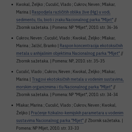
Kwokal, Željko ; Cuculić, Vlado ; Cukrov, Neven ; Mlakar,
Marina |
Raspodjela različitih oblika žive (Hg) u vodi,
sedimentu, tlu, bioti i zraku Nacionalnog parka "Mljet"
//
Zbornik sažetaka. | Pomena: NP "Mljet", 2010. str. 36-36
Cukrov, Neven ; Cuculić, Vlado ; Kwokal, Željko ; Mlakar,
Marina ; Jalžić, Branko |
Raspon koncentracija ekotoksičnih
metala u anhijalinim objektima Nacionalnog parka "Mljet"
//
Zbornik sažetaka. | Pomena: NP, 2010. str. 35-35
Cuculić, Vlado ; Cukrov, Neven ; Kwokal, Željko ; Mlakar,
Marina |
Tragovi ekotoksičnih metala u vodenim sustavima,
morskim organizmima i tlu Nacionalnog parka "Mljet"
//
Zbornik sažetaka. | Pomena: NP "Mljet", 2010. str. 34-34
Mlakar, Marina ; Cuculić, Vlado ; Cukrov, Neven ; Kwokal,
Željko |
Praćenje fizikalno-kemijskih parametara u vodenim
sustavima Nacionalnog parka "Mljet"
// Zbornik sažetaka. |
Pomena: NP Mljet, 2010. str. 33-33