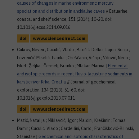
causes of changes in marine environment: mercury
speciation and distribution in anchialine caves
// Estuarine,
coastal and shelf science, 151 (2014), 10-20. doi:
10.1016/j.ecss.2014.09.016
doi
www.sciencedirect.com
Cukrov, Neven ; Cuculić, Vlado ; Barišić, Delko ; Lojen, Sonja ;
Lovrenčić Mikelić, Ivanka ; Oreščanin, Višnja ; Vdović, Neda ;
Fiket, Željka ; Čermelj, Branko ; Mlakar, Marina |
Elemental
and isotopic records in recent fluvio-lacustrine sediments in
karstic river Krka, Croatia
// Journal of geochemical
exploration, 134 (2013), 51-60. doi:
10.1016/j.gexplo.2013.07.011
doi
www.sciencedirect.com
Matić, Natalija ; Miklavčić, Igor ; Maldini, Krešimir ; Tomas,
Damir ; Cuculić, Vlado ; Cardellini, Carlo ; Frančišković-Bilinski,
Stanislav |
Geochemical and isotopic characteristics of