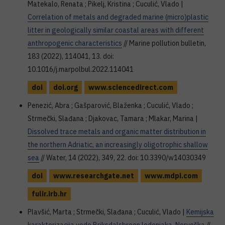
Matekalo, Renata ; Pikelj, Kristina ; Cuculić, Vlado |
Correlation of metals and degraded marine (micro)plastic
litter in geologically similar coastal areas with different
anthropogenic characteristics
// Marine pollution bulletin,
183 (2022), 114041, 13. doi:
10.1016/j.marpolbul.2022.114041
doi
doi.org
www.sciencedirect.com
Penezić, Abra ; Gašparović, Blaženka ; Cuculić, Vlado ;
Strmečki, Slađana ; Djakovac, Tamara ; Mlakar, Marina |
Dissolved trace metals and organic matter distribution in
the northern Adriatic, an increasingly oligotrophic shallow
sea
// Water, 14 (2022), 349, 22. doi: 10.3390/w14030349
doi
www.researchgate.net
www.mdpi.com
fulir.irb.hr
Plavšić, Marta ; Strmečki, Slađana ; Cuculić, Vlado |
Kemijska