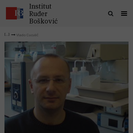
Institut
Ruđer
Bošković
Vlado Cuculić