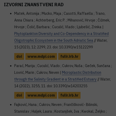
IZVORNI ZNANSTVENI RAD
Matek, Antonija ; Mucko, Maja ; Casotti, Raffaella ; Trano,
Anna Chiara ; Achterberg, Eric P. ; Mihanović, Hrvoje ; Čižmek,
Hrvoje ; Čolić, Barbara ; Cuculić, Vlado ; Ljubešić, Zrinka |
Phytoplankton Diversity and Co-Dependency in a Stratified
Oligotrophic Ecosystem in the South Adriatic Sea
// Water,
15 (2023), 12; 2299, 23. doi: 10.3390/w15122299
doi
www.mdpi.com
fulir.irb.hr
Parać, Marija ; Cuculić, Vlado ; Cukrov, Nuša ; Geček, Sunčana ;
Lovrić, Marin ; Cukrov, Neven |
Microplastic Distribution
through the Salinity Gradient in a Stratified Estuary
// Water,
14 (2022), 3255, 11. doi: 10.3390/w14203255
doi
www.mdpi.com
fulir.irb.hr
Fajković, Hana ; Cukrov, Neven ; Frančišković- Bilinski,
Stanislav ; Huljek, Laura ; Kostanjšek, Iva ; Kwokal, Željko ;