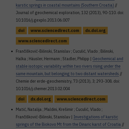
karstic springs in coastal mountains (Southern Croatia)
//
Journal of geochemical exploration, 132 (2013), 90-110. doi:
10.1016/j.gexplo.2013.06.007
doi
www.sciencedirect.com
dx.doi.org
www.sciencedirect.com
Frančišković-Bilinski, Stanislav ; Cuculić, Vlado ; Bilinski,
Halka ; Häusler, Hermann ; Stadler, Philipp |
Geochemical and
stable isotopic variability within two rivers rising under the
same mountain, but belonging to two distant watersheds
//
Chemie der erde-geochemistry, 73 (2013), 3; 293-308. doi:
10.1016/j.chemer.2013.02.004
doi
dx.doi.org
www.sciencedirect.com
Matić, Natalija ; Maldini, Krešimir ; Cuculić, Vlado ;
Frančišković-Bilinski, Stanislav |
Investigations of karstic
springs of the Biokovo Mt from the Dinaric karst of Croatia
//