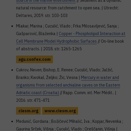
source in the marine environment
// Sediment as a dynamic
natural resource: from catchment to open sea. | Utrecht:
Deltares, 2019. str. 103-103
Mlakar, Marina ; Cuculić, Vlado ; Frka Milosavljević, Sanja ;
Gašparović, Blaženka |
Copper - Phospholipid Interaction at
Cell Membrane Model Hydrophobic Surfaces
// On-line book
of abstracts. | 2018. str. 1265-1265
agu.confex.com
Cukrov, Neven; Bishop, E. Renee; Cuculić, Vlado; Jalžić,
Branko; Kwokal, Željko; Žic, Vesna |
Mercury in water and
organisms from selected anchialine caves on the Eastern
Adriatic coast (Croatia)
// Rapp. Comm. int. Mer Médit.. |
2016. str. 471-471
ciesm.org
www.ciesm.org
Medunić, Gordana ; Božičević Mihalić, Iva ; Kopjar, Nevenka ;
Gaurina Srček, Višnja ; Cuculić, Vlado ; Oreščanin, Višnja |