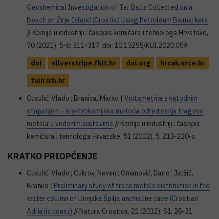
Geochemical Investigation of Tar Balls Collected on a
Beach on Žirje Island (Croatia) Using Petroleum Biomarkers
// Kemija u industriji : časopis kemičara i tehnologa Hrvatske,
70 (2021), 5-6; 311-317. doi: 10.15255/KUI.2020.059
doi
silverstripe.fkit.hr
doi.org
hrcak.srce.hr
fulir.irb.hr
Cuculić, Vlado ; Branica, Marko |
Voltametrija s katodnim
otapanjem - elektrokemijska metoda određivanja tragova
metala u vodenim sustavima
// Kemija u industriji : časopis
kemičara i tehnologa Hrvatske, 51 (2002), 5; 213-220-x
KRATKO PRIOPĆENJE
Cuculić, Vlado ; Cukrov, Neven ; Omanović, Dario ; Jalžić,
Branko |
Preliminary study of trace metals distribution in the
water column of Urinjska Špilja anchialine cave (Croatian
Adriatic coast)
// Natura Croatica, 21 (2012), S1; 28-31