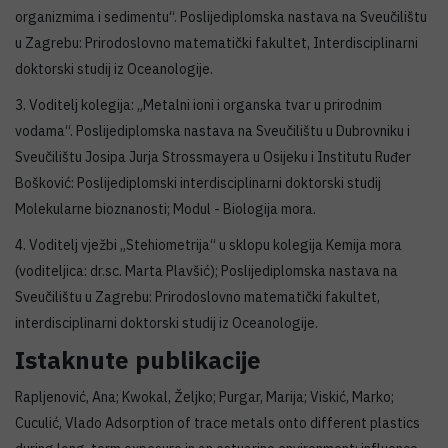
organizmima i sedimentu“. Poslijediplomska nastava na Sveučilištu
u Zagrebu: Prirodoslovno matematički fakultet, Interdisciplinarni
doktorski studij iz Oceanologije.
3. Voditelj kolegija: „Metalni ioni i organska tvar u prirodnim
vodama“. Poslijediplomska nastava na Sveučilištu u Dubrovniku i
Sveučilištu Josipa Jurja Strossmayera u Osijeku i Institutu Ruđer
Bošković: Poslijediplomski interdisciplinarni doktorski studij
Molekularne bioznanosti; Modul - Biologija mora.
4. Voditelj vježbi „Stehiometrija“ u sklopu kolegija Kemija mora
(voditeljica: dr.sc. Marta Plavšić); Poslijediplomska nastava na
Sveučilištu u Zagrebu: Prirodoslovno matematički fakultet,
interdisciplinarni doktorski studij iz Oceanologije.
Istaknute publikacije
Rapljenović, Ana; Kwokal, Željko; Purgar, Marija; Viskić, Marko;
Cuculić, Vlado Adsorption of trace metals onto different plastics