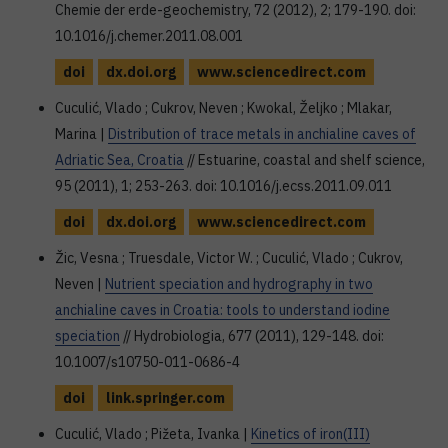
Chemie der erde-geochemistry, 72 (2012), 2; 179-190. doi:
10.1016/j.chemer.2011.08.001
doi
dx.doi.org
www.sciencedirect.com
Cuculić, Vlado ; Cukrov, Neven ; Kwokal, Željko ; Mlakar,
Marina |
Distribution of trace metals in anchialine caves of
Adriatic Sea, Croatia
// Estuarine, coastal and shelf science,
95 (2011), 1; 253-263. doi: 10.1016/j.ecss.2011.09.011
doi
dx.doi.org
www.sciencedirect.com
Žic, Vesna ; Truesdale, Victor W. ; Cuculić, Vlado ; Cukrov,
Neven |
Nutrient speciation and hydrography in two
anchialine caves in Croatia: tools to understand iodine
speciation
// Hydrobiologia, 677 (2011), 129-148. doi:
10.1007/s10750-011-0686-4
doi
link.springer.com
Cuculić, Vlado ; Pižeta, Ivanka |
Kinetics of iron(III)