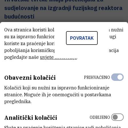
sudjelovanje na izgradnji fuzijskog reaktora
budućnosti
Ova stranica koristi kolačiće. Neki od tih kolačića nužni
su za ispravno funkcioniranje stranice, dok se drugi
POVRATAK
27.11.2013.
koriste za praćenje korištenja stranice radi
poboljšanja korisničkog iskustva. Za više informacija
pogledajte naše
uvjete korištenja
.
Ruđerovoj znanstvenici dodijeljena nagrada
vrijedna 50.000 kuna
Obavezni kolačići
PRIHVAĆENO
Kolačići koji su nužni za ispravno funkcioniranje
22.11.2013.
stranice. Moguće ih je onemogućiti u postavkama
preglednika.
'Izgubljeni u znanstvenom prijevodu'
Analitički kolačići
ODBIJENO
Služe za praćenje korištenja stranice radi poboljšanja