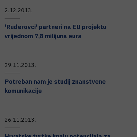
2.12.2013.
'Ruđerovci' partneri na EU projektu
vrijednom 7,8 milijuna eura
29.11.2013.
Potreban nam je studij znanstvene
komunikacije
26.11.2013.
Hrvatske tvrtke imaju potencijala za