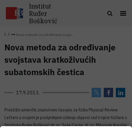
Institut
Ruđer
Bošković
Nova metoda za određivanje svojs...
Nova metoda za određivanje
svojstava kratkoživućih
subatomskih čestica
17.9.2013.
Prestižni američki znanstveni časopis za fiziku Physical Review
Letters u svojem je posljednjem izdanju objavio rad trojice fizičara s
Instituta Ruđer Bošković dr. sc. Saše Cecija, dr. sc. Milorada Korolije