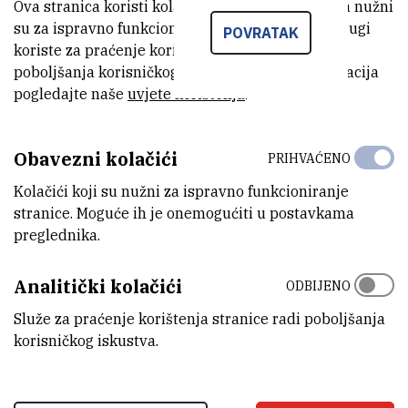
i dr. sc. Branimira Zaunera. U ovom su radu trojica autora predložila
Ova stranica koristi kolačiće. Neki od tih kolačića nužni
novu metodu za određivanje svojstava kratkoživućih subatomskih
su za ispravno funkcioniranje stranice, dok se drugi
POVRATAK
koriste za praćenje korištenja stranice radi
čestica direktno iz eksperimentalnih podataka. Za razliku od
poboljšanja korisničkog iskustva. Za više informacija
dosadašnjih metoda koji se primjenjuju u nuklearnoj i čestičnoj fizici,
pogledajte naše
uvjete korištenja
.
ova metoda je značajno jednostavnija, ali daje iznenađujuće
precizne rezultate.
Obavezni kolačići
PRIHVAĆENO
PRIOPCENJE-Nova-metoda-za-
Kolačići koji su nužni za ispravno funkcioniranje
odredjivanje-svojstava-kratkozivućih-
(90,1 kB)
stranice. Moguće ih je onemogućiti u postavkama
subatomskih-cestica.pdf
preglednika.
Analitički kolačići
ODBIJENO
Služe za praćenje korištenja stranice radi poboljšanja
korisničkog iskustva.