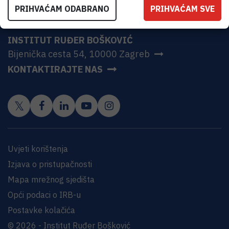
PRIHVAĆAM ODABRANO
PRIHVAĆAM SVE
INSTITUT RUĐER BOŠKOVIĆ
Bijenička cesta 54, 10000 Zagreb
KONTAKTIRAJTE NAS
Uvjeti korištenja
Izjava o pristupačnosti
Mapa mrežnog sjedišta
Opći podaci o IRB-u
Postavke kolačića
© 2026 - Institut Ruđer Bošković