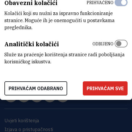
Obavezni kolačići
PRIHVAĆENO
Kolačići koji su nužni za ispravno funkcioniranje
stranice. Moguće ih je onemogućiti u postavkama
preglednika.
Analitički kolačići
ODBIJENO
Služe za praćenje korištenja stranice radi poboljšanja
INSTITUT RUĐER BOŠKOVIĆ
korisničkog iskustva.
Bijenička cesta 54, 10000 Zagreb
KONTAKTIRAJTE NAS
PRIHVAĆAM ODABRANO
PRIHVAĆAM SVE
Uvjeti korištenja
Izjava o pristupačnosti