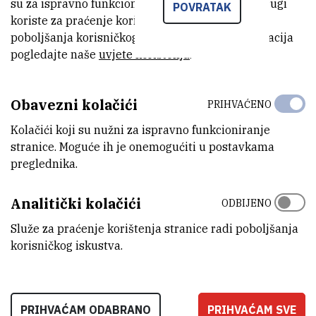
znanosti – PNAS dali važne smjernice za budući razvoj biologije na
su za ispravno funkcioniranje stranice, dok se drugi
POVRATAK
koriste za praćenje korištenja stranice radi
svjetskoj razini koje se temelje na najnovijim razumijevanjima
poboljšanja korisničkog iskustva. Za više informacija
interakcije bakterija i životinja, a koje ukazuju da su životinjama u
pogledajte naše
uvjete korištenja
.
evoluciji i osvajanju planeta pomogle upravo bakterije.
Obavezni kolačići
PRIHVAĆENO
PRIOPCENJE-Suzivot-bakterija-i-
zivotinja-je-novi-imperativ-u-
(231,8 kB)
Kolačići koji su nužni za ispravno funkcioniranje
znanostima-zivotu.pdf
stranice. Moguće ih je onemogućiti u postavkama
preglednika.
Analitički kolačići
ODBIJENO
Služe za praćenje korištenja stranice radi poboljšanja
korisničkog iskustva.
PRIHVAĆAM ODABRANO
PRIHVAĆAM SVE