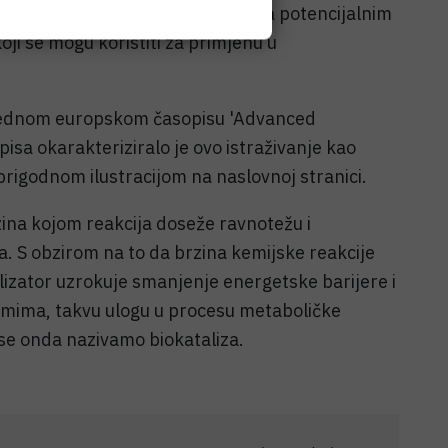
jiv način. Opisana svojstva čine ga potencijalnim
oji se mogu koristiti za primjenu u
 uglednom europskom časopisu 'Advanced
pisa okarakteriziralo je ovo istraživanje kao
prigodnom ilustracijom na naslovnoj stranici.
zina kojom reakcija doseže ravnotežu i
. S obzirom na to da brzina kemijske reakcije
talizator uzrokuje smanjenje energetske barijere i
izmima, takvu ulogu u procesu metaboličke
ese onda nazivamo biokataliza.