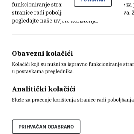
funkcioniranje stranice, dok se drugi koriste za
stranice radi poboljšanja korisničkog iskustva. 
pogledajte naše
uvjete korištenja
.
Obavezni kolačići
Kolačići koji su nužni za ispravno funkcioniranje str
u postavkama preglednika.
Analitički kolačići
Multidisciplinaran tim predvođen znanst
istraživao je jedan specifičan bakterijsk
Služe za praćenje korištenja stranice radi poboljšanja
ograničenu industrijsku primjenjivost. M
da ova skupina enzima, halogenhidrin 
PRIHVAĆAM ODABRANO
biokatalitički potencijal, odnosno da omo