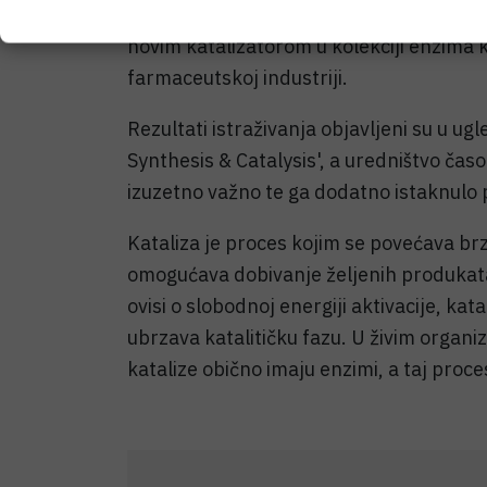
efikasan, ekonomičan i ekološki prihvatl
novim katalizatorom u kolekciji enzima k
farmaceutskoj industriji.
Rezultati istraživanja objavljeni su u
Synthesis & Catalysis', a uredništvo časo
izuzetno važno te ga dodatno istaknulo 
Kataliza je proces kojim se povećava br
omogućava dobivanje željenih produkata
ovisi o slobodnoj energiji aktivacije, ka
ubrzava katalitičku fazu. U živim organ
katalize obično imaju enzimi, a taj proc