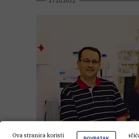
27.10.2022.
Ova stranica koristi kolačiće. Neki od tih kolači
POVRATAK