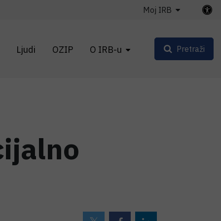
Moj IRB
Ljudi
OZIP
O IRB-u
Pretraži
ijalno