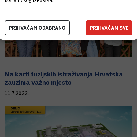
PRIHVAĆAM ODABRANO
PRIHVAĆAM SVE
Na karti fuzijskih istraživanja Hrvatska
zauzima važno mjesto
11.7.2022.