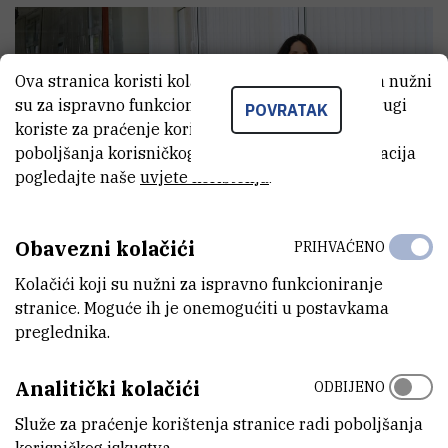
Ova stranica koristi kolačiće. Neki od tih kolačića nužni
su za ispravno funkcioniranje stranice, dok se drugi
POVRATAK
koriste za praćenje korištenja stranice radi
poboljšanja korisničkog iskustva. Za više informacija
pogledajte naše
uvjete korištenja
.
Obavezni kolačići
PRIHVAĆENO
Kolačići koji su nužni za ispravno funkcioniranje
Otkriveni događaji koji prethode nastanku
stranice. Moguće ih je onemogućiti u postavkama
raka
preglednika.
14.7.2022.
Analitički kolačići
ODBIJENO
Služe za praćenje korištenja stranice radi poboljšanja
korisničkog iskustva.