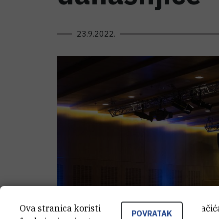
23.9.2022.
Ova stranica koristi kolačiće. Neki od tih kolači
POVRATAK