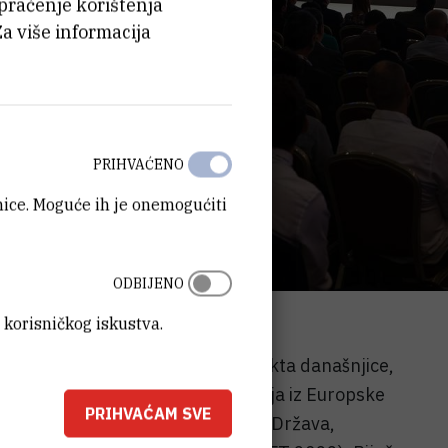
 praćenje korištenja
Za više informacija
PRIHVAĆENO
anice. Moguće ih je onemogućiti
ODBIJENO
 korisničkog iskustva.
om od najvećih energetskih projekta današnjice,
stručnjaka i predstavnika industrija iz Europske
PRIHVAĆAM SVE
žne Koreje i Sjedinjenih Američkih Država,