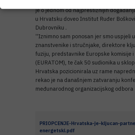
okupljenih u Dubrovniku u sklopu 32. Sim
je o jednom od najprestižnijih događanja
u Hrvatsku doveo Institut Ruđer Bošković
Dubrovniku .
''Iznimno sam ponosan jer smo uspjeli u
znanstvenike i stručnjake, direktore klj
fuziju, predstavnike Europske komisije 
(EURATOM), te čak 50 sudionika u sklop
Hrvatska pozicionirala uz rame naprednih
rekao je na današnjem zatvaranju konfer
međunarodnog organizacijskog odbora 
PRIOPCENJE-Hrvatska-je-kljucan-partne
energetski.pdf