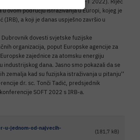
pozija o fuzijskoj tehnologiji (SOFT 2022). Riječ
 u ovom području istraživanja u Europi, kojeg je
 (IRB), a koji je danas uspješno završio u
 Dubrovnik dovesti svjetske fuzijske
učnih organizacija, poput Europske agencije za
i Europske zajednice za atomsku energiju
u industrijskog dana. Jasno smo pokazali da se
 zemalja kad su fuzijska istraživanja u pitanju''
encije dr. sc. Tonči Tadić, predsjednik
konferencije SOFT 2022 s IRB-a.
r-u-jednom-od-najvecih-
(181,7 kB)