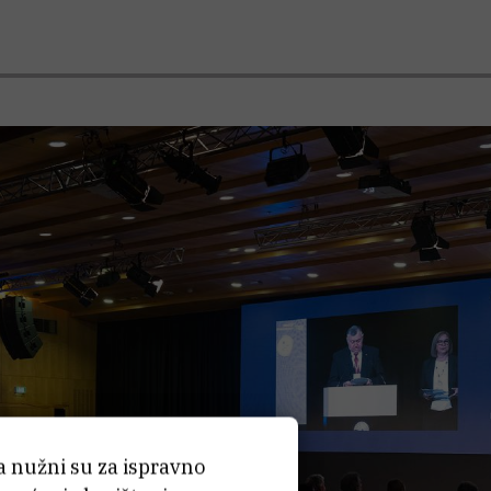
ća nužni su za ispravno