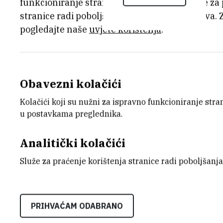
funkcioniranje stranice, dok se drugi koriste za
stranice radi poboljšanja korisničkog iskustva. 
pogledajte naše
uvjete korištenja
.
Obavezni kolačići
Kolačići koji su nužni za ispravno funkcioniranje str
u postavkama preglednika.
Analitički kolačići
Služe za praćenje korištenja stranice radi poboljšanja
Hrvatska je ravnopravni partner u jedn
potvrdilo je skoro tisuću znanstvenika, 
PRIHVAĆAM ODABRANO
unije, Velike Britanije, Kine, Japana, Ju