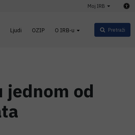
Moj IRB
Ljudi
OZIP
O IRB-u
Pretraži
 u jednom od
ata