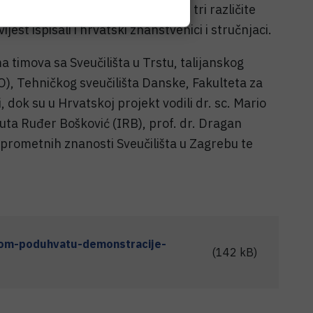
ća kvantne komunikacije između tri različite
jest ispisali i hrvatski znanstvenici i stručnjaci.
 timova sa Sveučilišta u Trstu, talijanskog
O), Tehničkog sveučilišta Danske, Fakulteta za
i, dok su u Hrvatskoj projekt vodili dr. sc. Mario
ituta Ruđer Bošković (IRB), prof. dr. Dragan
ta prometnih znanosti Sveučilišta u Zagrebu te
nom-poduhvatu-demonstracije-
(142 kB)