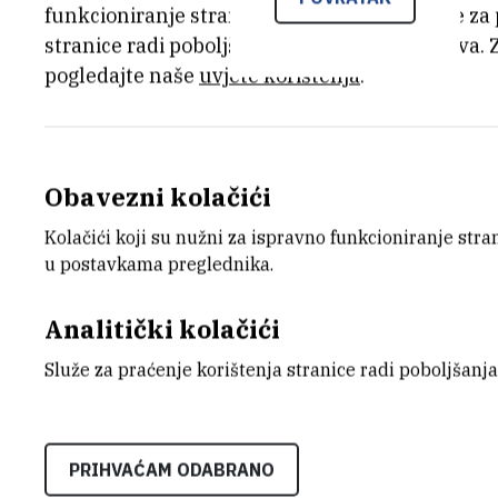
funkcioniranje stranice, dok se drugi koriste za
stranice radi poboljšanja korisničkog iskustva. 
pogledajte naše
uvjete korištenja
.
Obavezni kolačići
Kolačići koji su nužni za ispravno funkcioniranje str
u postavkama preglednika.
Analitički kolačići
Potvrdu uspjeha prve javne demonstra
mreže, koju je tijekom ministarskog sas
Služe za praćenje korištenja stranice radi poboljšanja
znanstvenika, koji su ostvarili kriptiranu
Hrvatske, upravo je objavio ugledni z
Technologies.
PRIHVAĆAM ODABRANO