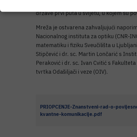
Ovaj rad znanstvena je potvrda postignu
države prvi puta u svijetu, u kojem su povi
Mreža je ostvarena zahvaljujući naporima
Nacionalnog instituta za optiku (CNR-IN
matematiku i fiziku Sveučilišta u Ljubljan
Stipčević i dr. sc. Martin Lončarić s Inst
Peraković i dr. sc. Ivan Cvitić s Fakulte
tvrtka Odašiljači i veze (OIV).
PRIOPCENJE-Znanstveni-rad-o-povijes
kvantne-komunikacije.pdf