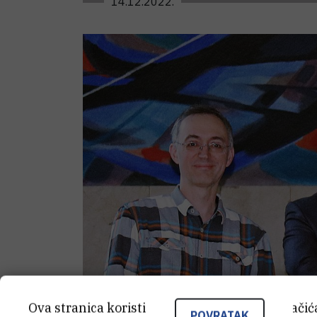
14.12.2022.
Ova stranica koristi kolačiće. Neki od tih kolači
POVRATAK