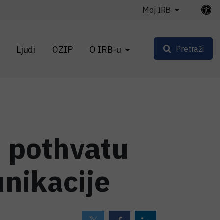
Moj IRB
Ljudi
OZIP
O IRB-u
Pretraži
m pothvatu
nikacije