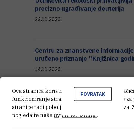
Učinkovita i ekološki prihvatljivi
precizno ugrađivanje deuterija
22.11.2023.
Centru za znanstvene informacije
uručeno priznanje ''Knjižnica god
14.11.2023.
Ova stranica koristi kolačiće. Neki od tih kolači
POVRATAK
funkcioniranje stranice, dok se drugi koriste za
Rasvjetljavanje kvantne zagonet
stranice radi poboljšanja korisničkog iskustva. 
7.11.2023.
pogledajte naše
uvjete korištenja
.