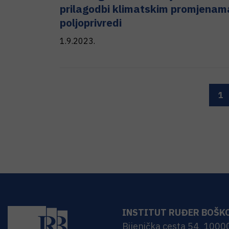
prilagodbi klimatskim promjenam
poljoprivredi
1.9.2023.
1
INSTITUT RUĐER BOŠK
Bijenička cesta 54, 1000