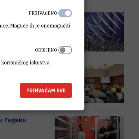
PRIHVAĆENO
zaciju
anice. Moguće ih je onemogućiti
ODBIJENO
 korisničkog iskustva.
e u industriji
PRIHVAĆAM SVE
lu Fugaku