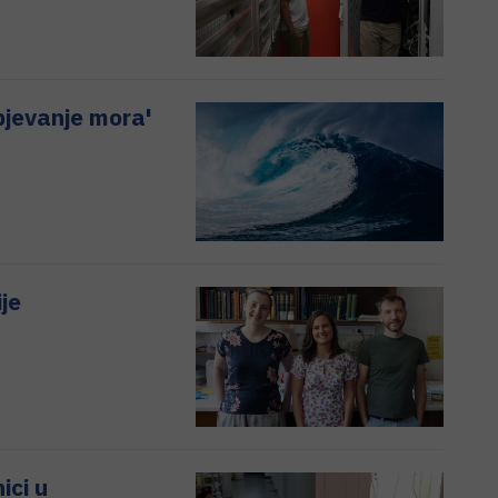
pjevanje mora'
je
ici u