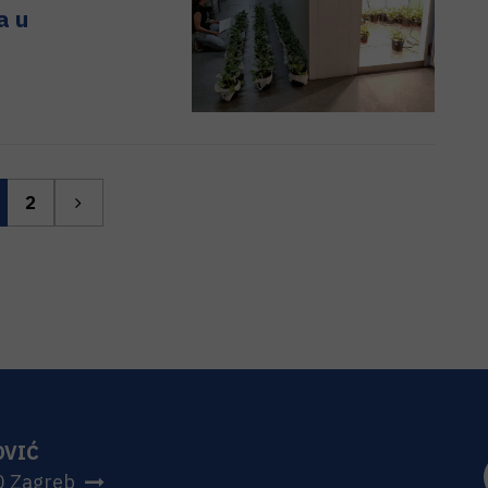
a u
2
OVIĆ
0 Zagreb