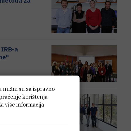
ja metoda za
 IRB-a
ine"
ća nužni su za ispravno
 praćenje korištenja
ke
Za više informacija