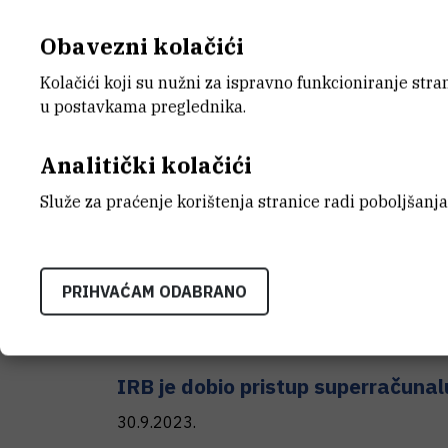
Obavezni kolačići
Nova nanoprevlaka za funkcionali
površine materijala
Kolačići koji su nužni za ispravno funkcioniranje str
u postavkama preglednika.
20.10.2023.
Analitički kolačići
Služe za praćenje korištenja stranice radi poboljšanja
Biomolekule iz Jadrana za inovacij
16.10.2023.
PRIHVAĆAM ODABRANO
IRB je dobio pristup superračuna
30.9.2023.