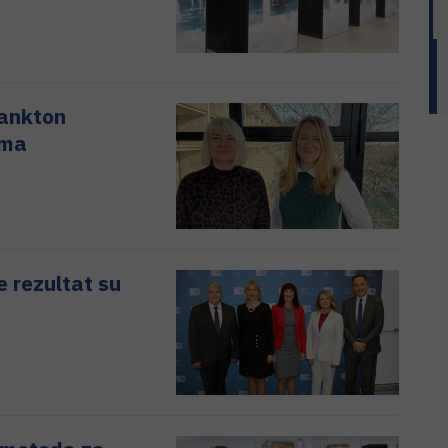
lankton
ima
e rezultat su