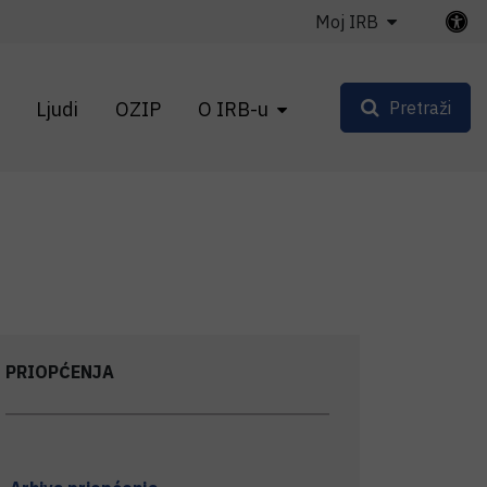
Moj IRB
Ljudi
OZIP
O IRB-u
Pretraži
PRIOPĆENJA