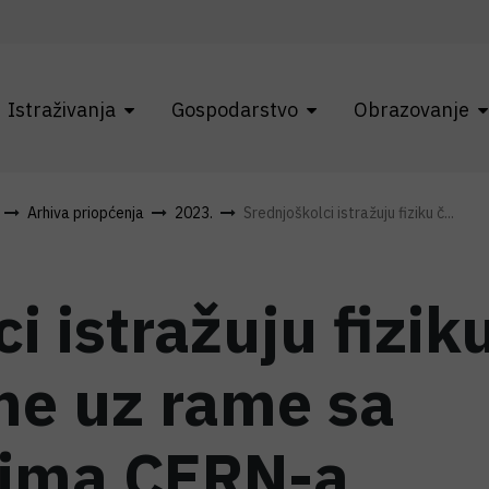
Istraživanja
Gospodarstvo
Obrazovanje
Arhiva priopćenja
2023.
Srednjoškolci istražuju fiziku č...
i istražuju fizik
me uz rame sa
cima CERN-a