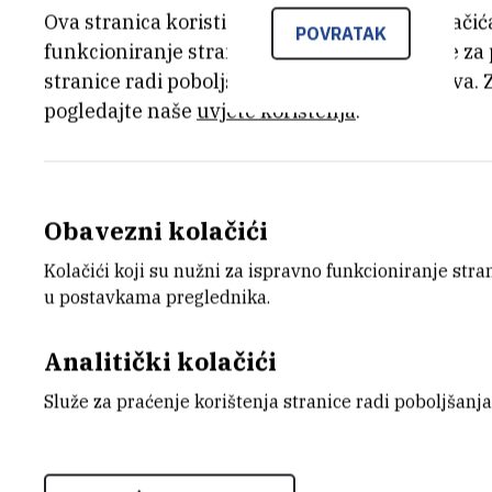
Ova stranica koristi kolačiće. Neki od tih kolači
POVRATAK
funkcioniranje stranice, dok se drugi koriste za
stranice radi poboljšanja korisničkog iskustva. 
pogledajte naše
uvjete korištenja
.
Obavezni kolačići
Kolačići koji su nužni za ispravno funkcioniranje str
u postavkama preglednika.
Analitički kolačići
Zahvaljujući 'Međunarodnom nastavnom 
Služe za praćenje korištenja stranice radi poboljšanja
Masterclasses
), programu kojeg provodi
sutra ugostit će četrdesetak srednjoško