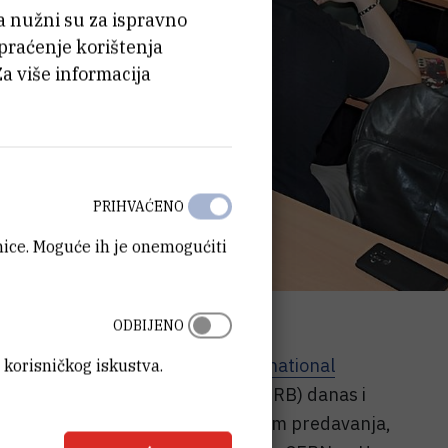
ća nužni su za ispravno
 praćenje korištenja
Za više informacija
PRIHVAĆENO
anice. Moguće ih je onemogućiti
ODBIJENO
danu za male istraživače (
International
 korisničkog iskustva.
 CERN, Institut Ruđer Bošković (IRB) danas i
laca koji će kroz zanimljivi program predavanja,