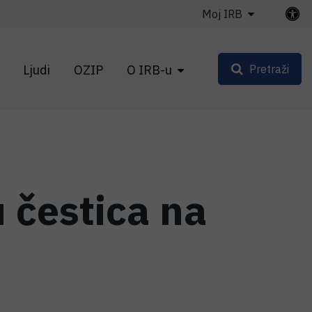
Moj IRB
Ljudi
OZIP
O IRB-u
Pretraži
u čestica na