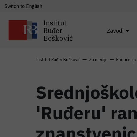
Switch to English
Institut
Ruđer
Zavodi
Bošković
Institut Ruđer Bošković
Za medije
Priopćenja
Srednjoškolc
'Ruđeru' ra
znanstveni