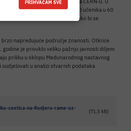
eti jedan radni dan znanstvenika na CERN-u. U
PRIHVAĆAM SVE
ne, na jedan dan, više od 13.000 učenika u 60
išta ili istraživačkih instituta kako bi se
no brzo napredujuće područje znanosti. Otkriće
godine je privuklo veliku pažnju javnosti diljem
a imaju priliku u sklopu Međunarodnog nastavnog
i sudjelovati u analizi stvarnih podataka
ziku-cestica-na-Rudjeru-rame-uz-
(71,5 kB)