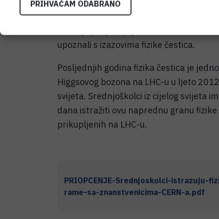
radionica i istraživačkih zadatka doživj
PRIHVAĆAM ODABRANO
sklopu ovog programa CERN-a svake godi
zemalja posjećuje jedno od oko 225 sveučil
upoznali s izazovima fizike čestica.
Posljednjih godina fizika čestica je jed
Higgsovog bozona na LHC-u u ljeto 2012. 
svijeta. Srednjoškolci iz cijelog svijet
dana istražiti ovu naprednu granu fizike 
prikupljenih na LHC-u.
PRIOPCENJE-Srednjoskolci-istrazuju-fi
rame-sa-znanstvenicima-CERN-a.pdf