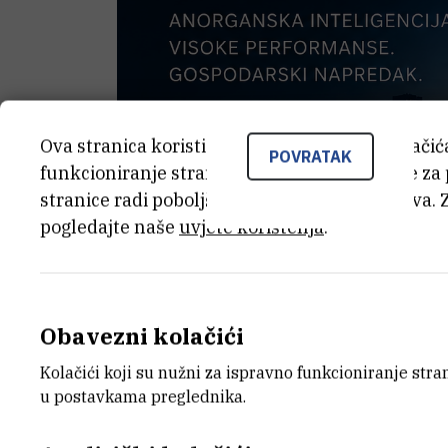
Ova stranica koristi kolačiće. Neki od tih kolači
POVRATAK
funkcioniranje stranice, dok se drugi koriste za
stranice radi poboljšanja korisničkog iskustva. 
pogledajte naše
uvjete korištenja
.
Obavezni kolačići
Kolačići koji su nužni za ispravno funkcioniranje str
u postavkama preglednika.
U okviru
49. MIPRO međunarodne konv
računarstvo (CIR) sudjelovao je u organi