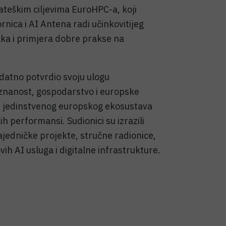
rateškim ciljevima EuroHPC-a, koji
rnica i AI Antena radi učinkovitijeg
aka i primjera dobre prakse na
atno potvrdio svoju ulogu
nanost, gospodarstvo i europske
dnji jedinstvenog europskog ekosustava
ih performansi. Sudionici su izrazili
jedničke projekte, stručne radionice,
ih AI usluga i digitalne infrastrukture.