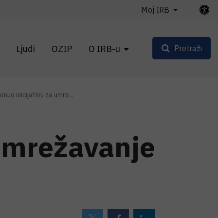
Moj IRB
Ljudi
OZIP
O IRB-u
Pretraži
nuo inicijativu za umre...
 umrežavanje